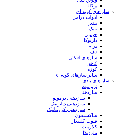
یوکلله
ساز های کوبه ای
ادوات درامز
بندیر
تنبک
جیمبی
داربوکا
درام
دف
سازهای افکتی
کاخن
کوزه
سایر سازهای کوبه ای
ساز های بادی
ترومپت
سازدهنی
سازدهنی ترمولو
سازدهنی دیاتونیک
سازدهنی کروماتیک
ساکسیفون
فلوت کلیددار
کلارینت
ملودیکا