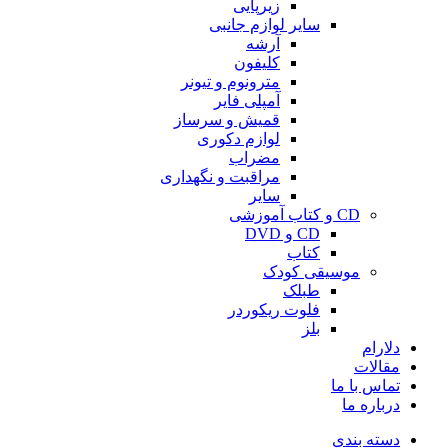
زیرپایی
سایر لوازم جانبی
آرشه
کلیفون
مترونوم و تیونر
آمپلی فایر
قمیش و سرساز
لوازم دکوری
مضراب
مراقبت و نگهداری
سایر
CD و کتاب آموزشی
CD و DVD
کتاب
موسیقی کودک
طبلک
فلوت ریکوردر
بلز
دلارام
مقالات
تماس با ما
درباره ما
دسته بندی