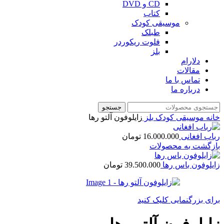
CD و DVD
کتاب
موسیقی کودک
طبلک
فلوت ریکوردر
بلز
دلارام
مقالات
تماس با ما
درباره ما
جستجو
خانه
موسیقی کودک
بلز
زایلوفون آلتو رها
رباب افغانی
16.000.000
تومان
بازگشت به محصولات
زایلوفون باس رها
39.500.000
تومان
برای بزرگنمایی کلیک کنید