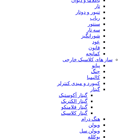
باغلاما و دیوان
تار
تنبور و دوتار
رباب
سنتور
سه تار
شورانگیز
عود
قانون
کمانچه
ساز های کلاسیک خارجی
پیانو
چنگ
کالیمبا
کیبورد و میدی کنترلر
گیتار
گیتار آکوستیک
گیتار الکتریک
گیتار فلامنکو
گیتار کلاسیک
هنگ درام
ویولن
ویولن سل
یوکلله