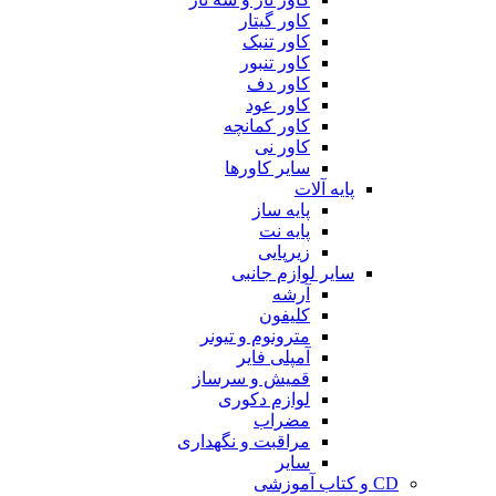
کاور گیتار
کاور تنبک
کاور تنبور
کاور دف
کاور عود
کاور کمانچه
کاور نی
سایر کاورها
پایه آلات
پایه ساز
پایه نت
زیرپایی
سایر لوازم جانبی
آرشه
کلیفون
مترونوم و تیونر
آمپلی فایر
قمیش و سرساز
لوازم دکوری
مضراب
مراقبت و نگهداری
سایر
CD و کتاب آموزشی