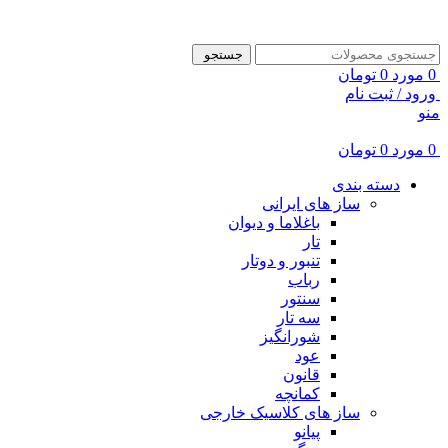
ADD ANYTHING HERE OR JUST REMOVE IT…
جستجو
0
مورد
0
تومان
ورود / ثبت نام
منو
0
مورد
0
تومان
دسته بندی
ساز های ایرانی
باغلاما و دیوان
تار
تنبور و دوتار
رباب
سنتور
سه تار
شورانگیز
عود
قانون
کمانچه
ساز های کلاسیک خارجی
پیانو