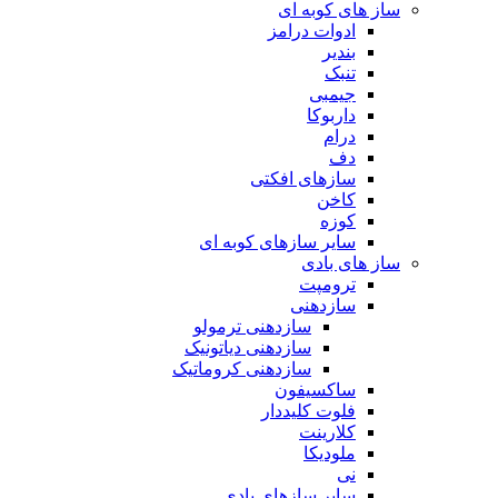
ساز های کوبه ای
ادوات درامز
بندیر
تنبک
جیمبی
داربوکا
درام
دف
سازهای افکتی
کاخن
کوزه
سایر سازهای کوبه ای
ساز های بادی
ترومپت
سازدهنی
سازدهنی ترمولو
سازدهنی دیاتونیک
سازدهنی کروماتیک
ساکسیفون
فلوت کلیددار
کلارینت
ملودیکا
نی
سایر سازهای بادی