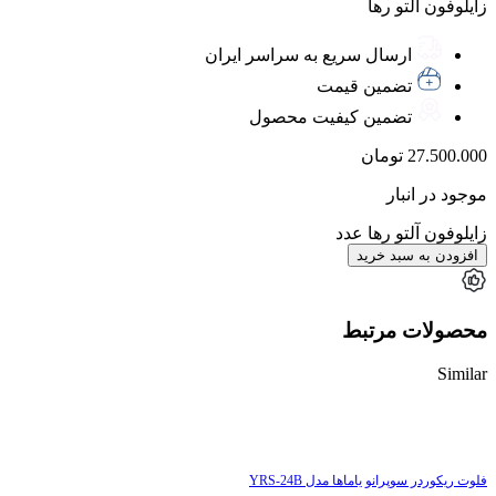
زایلوفون آلتو رها
ارسال سریع به سراسر ایران
تضمین قیمت
تضمین کیفیت محصول
27.500.000
تومان
موجود در انبار
زایلوفون آلتو رها عدد
افزودن به سبد خرید
محصولات مرتبط
Similar
ناموجود
فلوت ریکوردر سوپرانو یاماها مدل YRS-24B