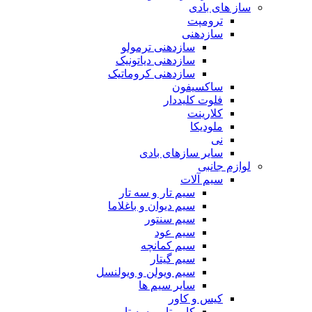
ساز های بادی
ترومپت
سازدهنی
سازدهنی ترمولو
سازدهنی دیاتونیک
سازدهنی کروماتیک
ساکسیفون
فلوت کلیددار
کلارینت
ملودیکا
نی
سایر سازهای بادی
لوازم جانبی
سیم آلات
سیم تار و سه تار
سیم دیوان و باغلاما
سیم سنتور
سیم عود
سیم کمانچه
سیم گیتار
سیم ویولن و ویولنسل
سایر سیم ها
کیس و کاور
کاور تار و سه تار