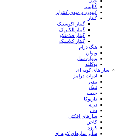
چنگ
کالیمبا
کیبورد و میدی کنترلر
گیتار
گیتار آکوستیک
گیتار الکتریک
گیتار فلامنکو
گیتار کلاسیک
هنگ درام
ویولن
ویولن سل
یوکلله
ساز های کوبه ای
ادوات درامز
بندیر
تنبک
جیمبی
داربوکا
درام
دف
سازهای افکتی
کاخن
کوزه
سایر سازهای کوبه ای