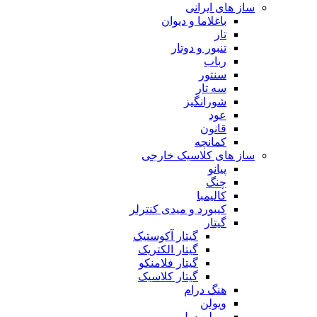
ساز های ایرانی
باغلاما و دیوان
تار
تنبور و دوتار
رباب
سنتور
سه تار
شورانگیز
عود
قانون
کمانچه
ساز های کلاسیک خارجی
پیانو
چنگ
کالیمبا
کیبورد و میدی کنترلر
گیتار
گیتار آکوستیک
گیتار الکتریک
گیتار فلامنکو
گیتار کلاسیک
هنگ درام
ویولن
ویولن سل