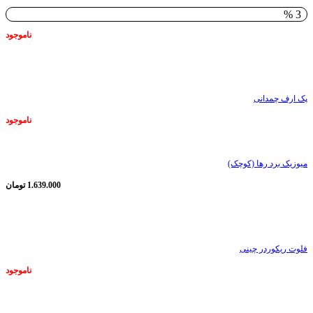
3 %
ناموجود
ناموجود
پک ارف چمدانی
ناموجود
میوزیک برد رها (کوچک)
1.639.000
تومان
ناموجود
فلوت ریکوردر چینی
ناموجود
ناموجود