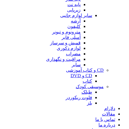
پایه نت
زیرپایی
سایر لوازم جانبی
آرشه
کلیفون
مترونوم و تیونر
آمپلی فایر
قمیش و سرساز
لوازم دکوری
مضراب
مراقبت و نگهداری
سایر
CD و کتاب آموزشی
CD و DVD
کتاب
موسیقی کودک
طبلک
فلوت ریکوردر
بلز
دلارام
مقالات
تماس با ما
درباره ما