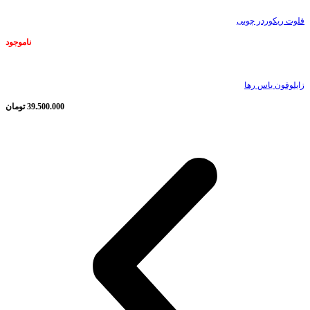
فلوت ریکوردر چوبی
ناموجود
زایلوفون باس رها
39.500.000
تومان