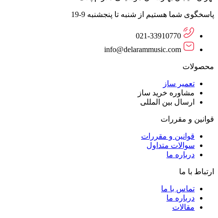
پاسخگوی شما هستیم از شنبه تا پنجشنبه 9-19
021-33910770
info@delarammusic.com
محصولات
تعمیر ساز
مشاوره خرید ساز
ارسال بین المللی
قوانین و مقررات
قوانین و مقررات
سوالات متداول
درباره ما
ارتباط با ما
تماس با ما
درباره ما
مقالات