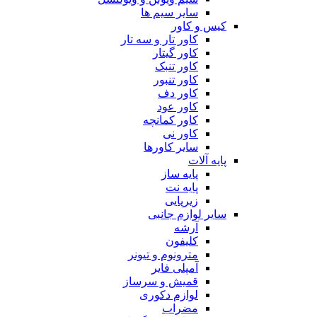
سایر سیم ها
کیس و کاور
کاور تار و سه تار
کاور گیتار
کاور تنبک
کاور تنبور
کاور دف
کاور عود
کاور کمانچه
کاور نی
سایر کاورها
پایه آلات
پایه ساز
پایه نت
زیرپایی
سایر لوازم جانبی
آرشه
کلیفون
مترونوم و تیونر
آمپلی فایر
قمیش و سرساز
لوازم دکوری
مضراب