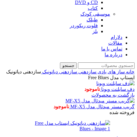
CD و DVD
کتاب
موسیقی کودک
طبلک
فلوت ریکوردر
بلز
دلارام
مقالات
تماس با ما
درباره ما
جستجو
خانه
ساز های بادی
سازدهنی
سازدهنی دیاتونیک
سازدهنی دیاتونیک
ایستاپ مدل Free Blues
دف سایلنت ویونا
ناموجود
بازگشت به محصولات
گریپ مستر میدئال مدل MF-X5
ناموجود
فروخته شده