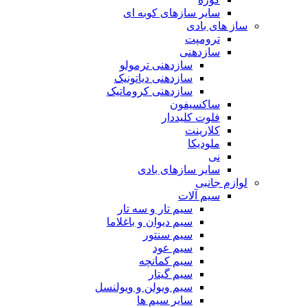
سایر سازهای کوبه ای
ساز های بادی
ترومپت
سازدهنی
سازدهنی ترمولو
سازدهنی دیاتونیک
سازدهنی کروماتیک
ساکسیفون
فلوت کلیددار
کلارینت
ملودیکا
نی
سایر سازهای بادی
لوازم جانبی
سیم آلات
سیم تار و سه تار
سیم دیوان و باغلاما
سیم سنتور
سیم عود
سیم کمانچه
سیم گیتار
سیم ویولن و ویولنسل
سایر سیم ها