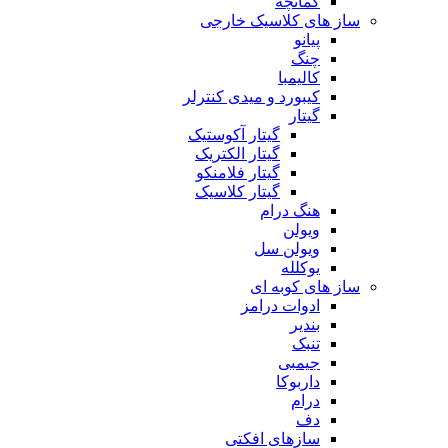
کمانچه
ساز های کلاسیک خارجی
پیانو
چنگ
کالیمبا
کیبورد و میدی کنترلر
گیتار
گیتار آکوستیک
گیتار الکتریک
گیتار فلامنکو
گیتار کلاسیک
هنگ درام
ویولن
ویولن سل
یوکلله
ساز های کوبه ای
ادوات درامز
بندیر
تنبک
جیمبی
داربوکا
درام
دف
سازهای افکتی