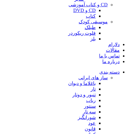
CD و کتاب آموزشی
CD و DVD
کتاب
موسیقی کودک
طبلک
فلوت ریکوردر
بلز
دلارام
مقالات
تماس با ما
درباره ما
دسته بندی
ساز های ایرانی
باغلاما و دیوان
تار
تنبور و دوتار
رباب
سنتور
سه تار
شورانگیز
عود
قانون