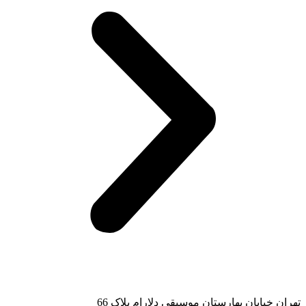
تهران خیابان بهارستان موسیقی دلارام پلاک 66