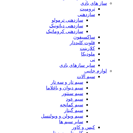
ساز های بادی
ترومپت
سازدهنی
سازدهنی ترمولو
سازدهنی دیاتونیک
سازدهنی کروماتیک
ساکسیفون
فلوت کلیددار
کلارینت
ملودیکا
نی
سایر سازهای بادی
لوازم جانبی
سیم آلات
سیم تار و سه تار
سیم دیوان و باغلاما
سیم سنتور
سیم عود
سیم کمانچه
سیم گیتار
سیم ویولن و ویولنسل
سایر سیم ها
کیس و کاور
کاور تار و سه تار