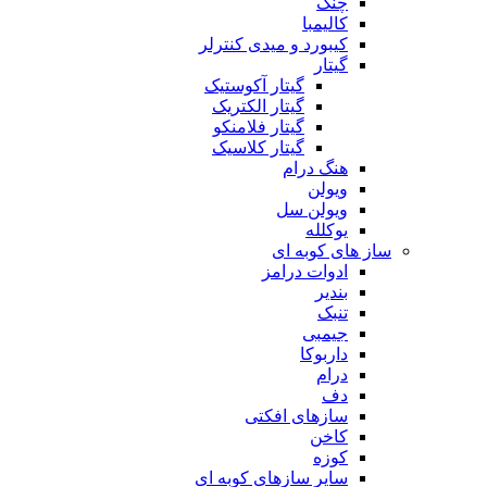
چنگ
کالیمبا
کیبورد و میدی کنترلر
گیتار
گیتار آکوستیک
گیتار الکتریک
گیتار فلامنکو
گیتار کلاسیک
هنگ درام
ویولن
ویولن سل
یوکلله
ساز های کوبه ای
ادوات درامز
بندیر
تنبک
جیمبی
داربوکا
درام
دف
سازهای افکتی
کاخن
کوزه
سایر سازهای کوبه ای