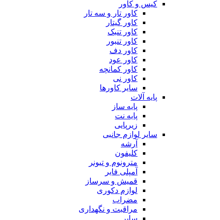
کیس و کاور
کاور تار و سه تار
کاور گیتار
کاور تنبک
کاور تنبور
کاور دف
کاور عود
کاور کمانچه
کاور نی
سایر کاورها
پایه آلات
پایه ساز
پایه نت
زیرپایی
سایر لوازم جانبی
آرشه
کلیفون
مترونوم و تیونر
آمپلی فایر
قمیش و سرساز
لوازم دکوری
مضراب
مراقبت و نگهداری
سایر