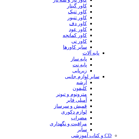
کاور گیتار
کاور تنبک
کاور تنبور
کاور دف
کاور عود
کاور کمانچه
کاور نی
سایر کاورها
پایه آلات
پایه ساز
پایه نت
زیرپایی
سایر لوازم جانبی
آرشه
کلیفون
مترونوم و تیونر
آمپلی فایر
قمیش و سرساز
لوازم دکوری
مضراب
مراقبت و نگهداری
سایر
CD و کتاب آموزشی