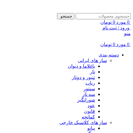
ADD ANYTHING HERE OR JUST REMOVE IT…
جستجو
0
مورد
0
تومان
ورود / ثبت نام
منو
0
مورد
0
تومان
دسته بندی
ساز های ایرانی
باغلاما و دیوان
تار
تنبور و دوتار
رباب
سنتور
سه تار
شورانگیز
عود
قانون
کمانچه
ساز های کلاسیک خارجی
پیانو