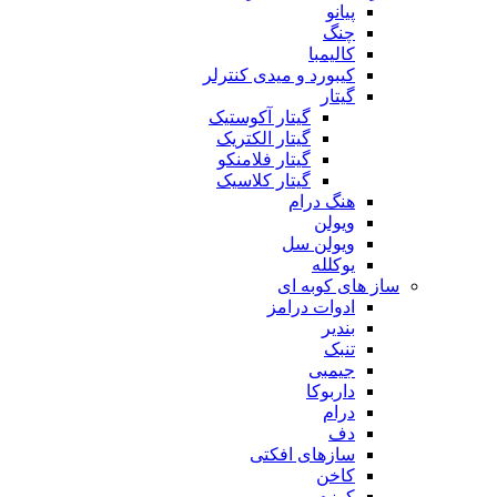
پیانو
چنگ
کالیمبا
کیبورد و میدی کنترلر
گیتار
گیتار آکوستیک
گیتار الکتریک
گیتار فلامنکو
گیتار کلاسیک
هنگ درام
ویولن
ویولن سل
یوکلله
ساز های کوبه ای
ادوات درامز
بندیر
تنبک
جیمبی
داربوکا
درام
دف
سازهای افکتی
کاخن
کوزه