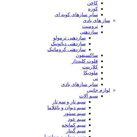
کاخن
کوزه
سایر سازهای کوبه ای
ساز های بادی
ترومپت
سازدهنی
سازدهنی ترمولو
سازدهنی دیاتونیک
سازدهنی کروماتیک
ساکسیفون
فلوت کلیددار
کلارینت
ملودیکا
نی
سایر سازهای بادی
لوازم جانبی
سیم آلات
سیم تار و سه تار
سیم دیوان و باغلاما
سیم سنتور
سیم عود
سیم کمانچه
سیم گیتار
سیم ویولن و ویولنسل