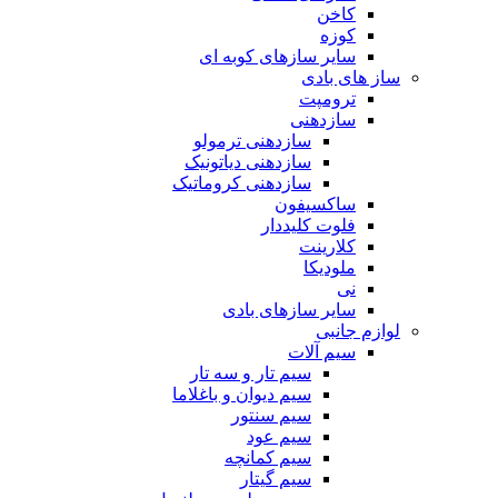
کاخن
کوزه
سایر سازهای کوبه ای
ساز های بادی
ترومپت
سازدهنی
سازدهنی ترمولو
سازدهنی دیاتونیک
سازدهنی کروماتیک
ساکسیفون
فلوت کلیددار
کلارینت
ملودیکا
نی
سایر سازهای بادی
لوازم جانبی
سیم آلات
سیم تار و سه تار
سیم دیوان و باغلاما
سیم سنتور
سیم عود
سیم کمانچه
سیم گیتار