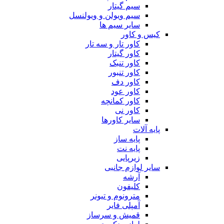
سیم گیتار
سیم ویولن و ویولنسل
سایر سیم ها
کیس و کاور
کاور تار و سه تار
کاور گیتار
کاور تنبک
کاور تنبور
کاور دف
کاور عود
کاور کمانچه
کاور نی
سایر کاورها
پایه آلات
پایه ساز
پایه نت
زیرپایی
سایر لوازم جانبی
آرشه
کلیفون
مترونوم و تیونر
آمپلی فایر
قمیش و سرساز