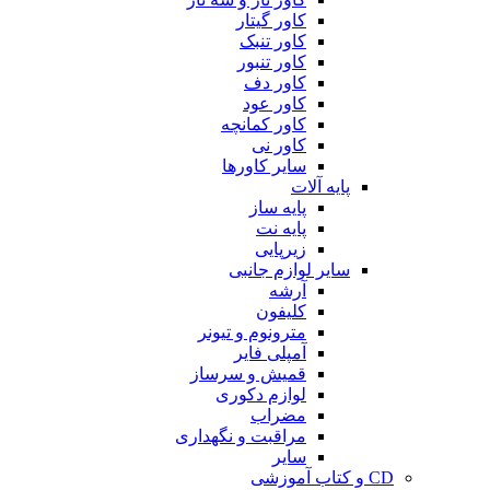
کاور گیتار
کاور تنبک
کاور تنبور
کاور دف
کاور عود
کاور کمانچه
کاور نی
سایر کاورها
پایه آلات
پایه ساز
پایه نت
زیرپایی
سایر لوازم جانبی
آرشه
کلیفون
مترونوم و تیونر
آمپلی فایر
قمیش و سرساز
لوازم دکوری
مضراب
مراقبت و نگهداری
سایر
CD و کتاب آموزشی