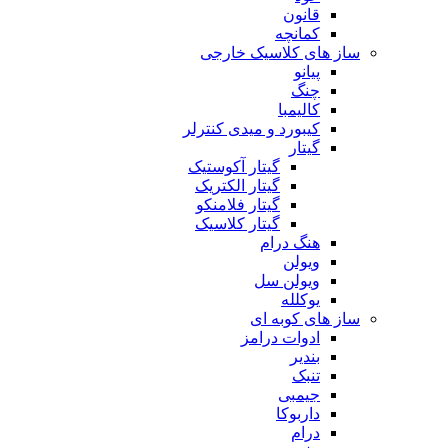
قانون
کمانچه
ساز های کلاسیک خارجی
پیانو
چنگ
کالیمبا
کیبورد و میدی کنترلر
گیتار
گیتار آکوستیک
گیتار الکتریک
گیتار فلامنکو
گیتار کلاسیک
هنگ درام
ویولن
ویولن سل
یوکلله
ساز های کوبه ای
ادوات درامز
بندیر
تنبک
جیمبی
داربوکا
درام