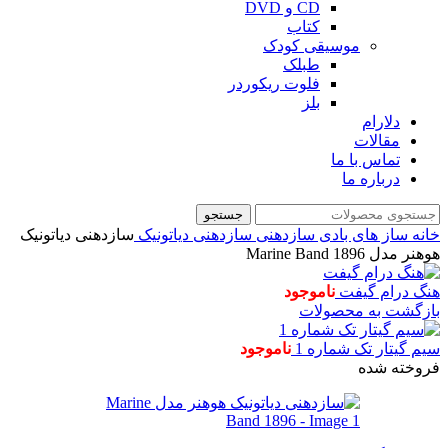
CD و DVD
کتاب
موسیقی کودک
طبلک
فلوت ریکوردر
بلز
دلارام
مقالات
تماس با ما
درباره ما
جستجو
خانه
ساز های بادی
سازدهنی
سازدهنی دیاتونیک
سازدهنی دیاتونیک
هوهنر مدل Marine Band 1896
هنگ درام گیفت
ناموجود
بازگشت به محصولات
سیم گیتار تک شماره 1
ناموجود
فروخته شده