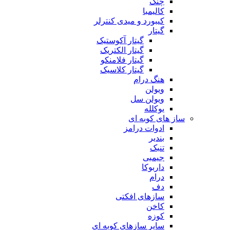
چنگ
کالیمبا
کیبورد و میدی کنترلر
گیتار
گیتار آکوستیک
گیتار الکتریک
گیتار فلامنکو
گیتار کلاسیک
هنگ درام
ویولن
ویولن سل
یوکلله
ساز های کوبه ای
ادوات درامز
بندیر
تنبک
جیمبی
داربوکا
درام
دف
سازهای افکتی
کاخن
کوزه
سایر سازهای کوبه ای