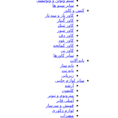
سیم ویولن و ویولنسل
سایر سیم ها
کیس و کاور
کاور تار و سه تار
کاور گیتار
کاور تنبک
کاور تنبور
کاور دف
کاور عود
کاور کمانچه
کاور نی
سایر کاورها
پایه آلات
پایه ساز
پایه نت
زیرپایی
سایر لوازم جانبی
آرشه
کلیفون
مترونوم و تیونر
آمپلی فایر
قمیش و سرساز
لوازم دکوری
مضراب