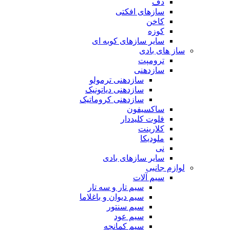
دف
سازهای افکتی
کاخن
کوزه
سایر سازهای کوبه ای
ساز های بادی
ترومپت
سازدهنی
سازدهنی ترمولو
سازدهنی دیاتونیک
سازدهنی کروماتیک
ساکسیفون
فلوت کلیددار
کلارینت
ملودیکا
نی
سایر سازهای بادی
لوازم جانبی
سیم آلات
سیم تار و سه تار
سیم دیوان و باغلاما
سیم سنتور
سیم عود
سیم کمانچه