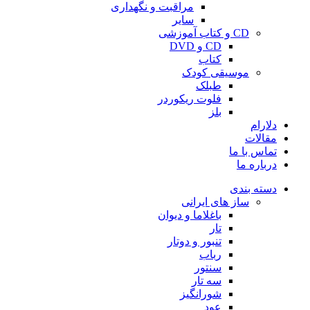
مراقبت و نگهداری
سایر
CD و کتاب آموزشی
CD و DVD
کتاب
موسیقی کودک
طبلک
فلوت ریکوردر
بلز
دلارام
مقالات
تماس با ما
درباره ما
دسته بندی
ساز های ایرانی
باغلاما و دیوان
تار
تنبور و دوتار
رباب
سنتور
سه تار
شورانگیز
عود