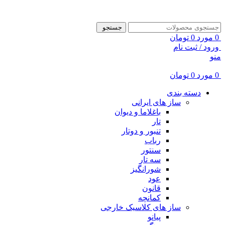
ADD ANYTHING HERE OR JUST REMOVE IT…
جستجو
0
مورد
0
تومان
ورود / ثبت نام
منو
0
مورد
0
تومان
دسته بندی
ساز های ایرانی
باغلاما و دیوان
تار
تنبور و دوتار
رباب
سنتور
سه تار
شورانگیز
عود
قانون
کمانچه
ساز های کلاسیک خارجی
پیانو