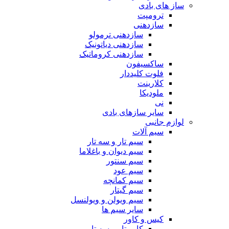
ساز های بادی
ترومپت
سازدهنی
سازدهنی ترمولو
سازدهنی دیاتونیک
سازدهنی کروماتیک
ساکسیفون
فلوت کلیددار
کلارینت
ملودیکا
نی
سایر سازهای بادی
لوازم جانبی
سیم آلات
سیم تار و سه تار
سیم دیوان و باغلاما
سیم سنتور
سیم عود
سیم کمانچه
سیم گیتار
سیم ویولن و ویولنسل
سایر سیم ها
کیس و کاور
کاور تار و سه تار