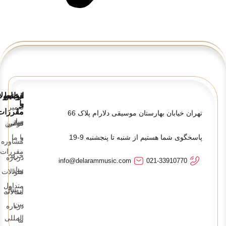
قوانین
ارتباط
محصولا
و
با
تعمیر
ما
مقررات
تهران خیابان بهارستان موسیقی دلارام پلاک 66
ساز
تماس
قوانین
پاسخگوی شما هستیم از شنبه تا پنجشنبه 9-19
و
با ما
مشاوره
مقررات
خرید
درباره
info@delarammusic.com
021-33910770
ساز
ما
سوالات
متداول
ارسال
مقالات
بین
درباره
المللی
ما