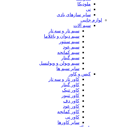
ملودیکا
نی
سایر سازهای بادی
لوازم جانبی
سیم آلات
سیم تار و سه تار
سیم دیوان و باغلاما
سیم سنتور
سیم عود
سیم کمانچه
سیم گیتار
سیم ویولن و ویولنسل
سایر سیم ها
کیس و کاور
کاور تار و سه تار
کاور گیتار
کاور تنبک
کاور تنبور
کاور دف
کاور عود
کاور کمانچه
کاور نی
سایر کاورها