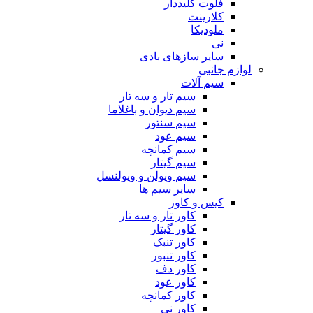
فلوت کلیددار
کلارینت
ملودیکا
نی
سایر سازهای بادی
لوازم جانبی
سیم آلات
سیم تار و سه تار
سیم دیوان و باغلاما
سیم سنتور
سیم عود
سیم کمانچه
سیم گیتار
سیم ویولن و ویولنسل
سایر سیم ها
کیس و کاور
کاور تار و سه تار
کاور گیتار
کاور تنبک
کاور تنبور
کاور دف
کاور عود
کاور کمانچه
کاور نی