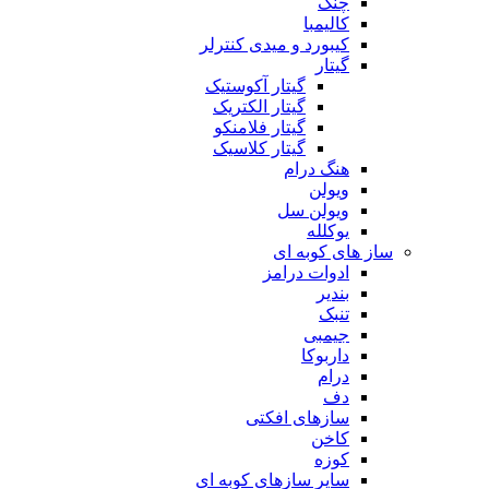
چنگ
کالیمبا
کیبورد و میدی کنترلر
گیتار
گیتار آکوستیک
گیتار الکتریک
گیتار فلامنکو
گیتار کلاسیک
هنگ درام
ویولن
ویولن سل
یوکلله
ساز های کوبه ای
ادوات درامز
بندیر
تنبک
جیمبی
داربوکا
درام
دف
سازهای افکتی
کاخن
کوزه
سایر سازهای کوبه ای