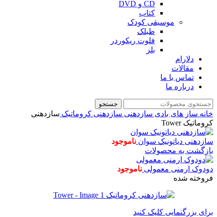
CD و DVD
کتاب
موسیقی کودک
طبلک
فلوت ریکوردر
بلز
دلارام
مقالات
تماس با ما
درباره ما
جستجو
خانه
ساز های بادی
سازدهنی
سازدهنی کروماتیک
سازدهنی
کروماتیک Tower
سازدهنی دیاتونیک سوان
ناموجود
بازگشت به محصولات
دودوک ارمنی معمولی
ناموجود
فروخته شده
برای بزرگنمایی کلیک کنید