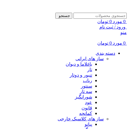
ADD ANYTHING HERE OR JUST REMOVE IT…
جستجو
0
مورد
0
تومان
ورود / ثبت نام
منو
0
مورد
0
تومان
دسته بندی
ساز های ایرانی
باغلاما و دیوان
تار
تنبور و دوتار
رباب
سنتور
سه تار
شورانگیز
عود
قانون
کمانچه
ساز های کلاسیک خارجی
پیانو