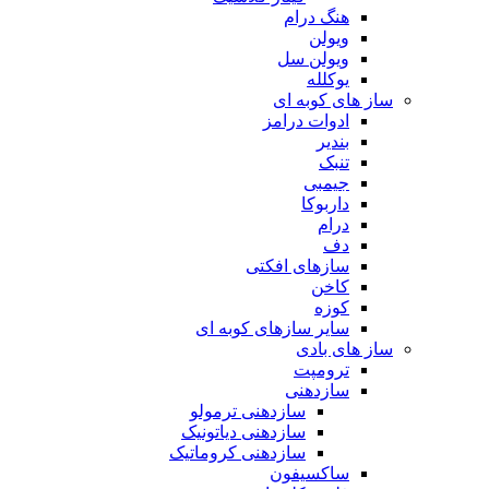
هنگ درام
ویولن
ویولن سل
یوکلله
ساز های کوبه ای
ادوات درامز
بندیر
تنبک
جیمبی
داربوکا
درام
دف
سازهای افکتی
کاخن
کوزه
سایر سازهای کوبه ای
ساز های بادی
ترومپت
سازدهنی
سازدهنی ترمولو
سازدهنی دیاتونیک
سازدهنی کروماتیک
ساکسیفون