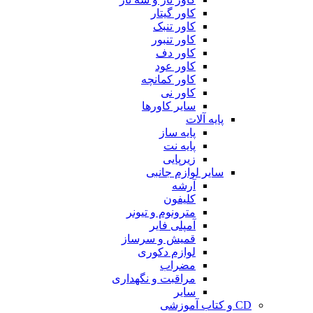
کاور گیتار
کاور تنبک
کاور تنبور
کاور دف
کاور عود
کاور کمانچه
کاور نی
سایر کاورها
پایه آلات
پایه ساز
پایه نت
زیرپایی
سایر لوازم جانبی
آرشه
کلیفون
مترونوم و تیونر
آمپلی فایر
قمیش و سرساز
لوازم دکوری
مضراب
مراقبت و نگهداری
سایر
CD و کتاب آموزشی