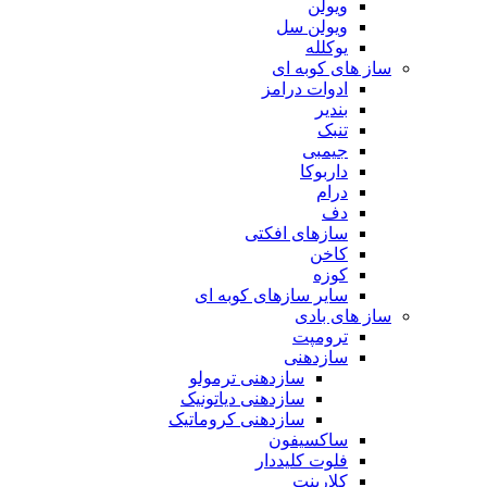
ویولن
ویولن سل
یوکلله
ساز های کوبه ای
ادوات درامز
بندیر
تنبک
جیمبی
داربوکا
درام
دف
سازهای افکتی
کاخن
کوزه
سایر سازهای کوبه ای
ساز های بادی
ترومپت
سازدهنی
سازدهنی ترمولو
سازدهنی دیاتونیک
سازدهنی کروماتیک
ساکسیفون
فلوت کلیددار
کلارینت