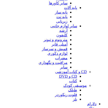
سایر کاورها
پایه آلات
پایه ساز
پایه نت
زیرپایی
سایر لوازم جانبی
آرشه
کلیفون
مترونوم و تیونر
آمپلی فایر
قمیش و سرساز
لوازم دکوری
مضراب
مراقبت و نگهداری
سایر
CD و کتاب آموزشی
CD و DVD
کتاب
موسیقی کودک
طبلک
فلوت ریکوردر
بلز
دلارام