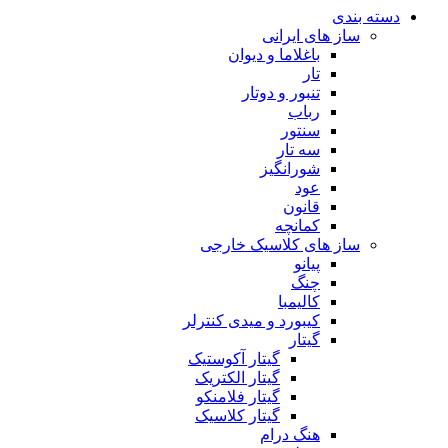
دسته بندی
ساز های ایرانی
باغلاما و دیوان
تار
تنبور و دوتار
رباب
سنتور
سه تار
شورانگیز
عود
قانون
کمانچه
ساز های کلاسیک خارجی
پیانو
چنگ
کالیمبا
کیبورد و میدی کنترلر
گیتار
گیتار آکوستیک
گیتار الکتریک
گیتار فلامنکو
گیتار کلاسیک
هنگ درام