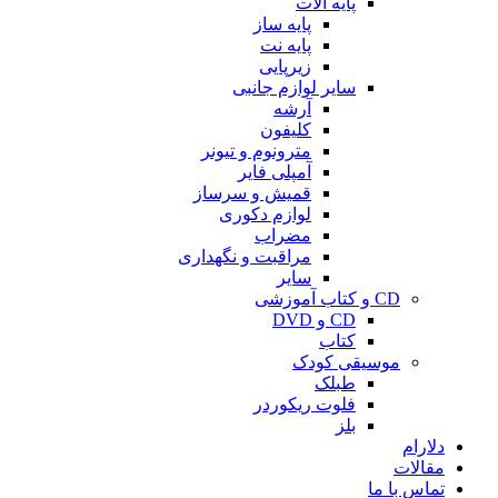
پایه آلات
پایه ساز
پایه نت
زیرپایی
سایر لوازم جانبی
آرشه
کلیفون
مترونوم و تیونر
آمپلی فایر
قمیش و سرساز
لوازم دکوری
مضراب
مراقبت و نگهداری
سایر
CD و کتاب آموزشی
CD و DVD
کتاب
موسیقی کودک
طبلک
فلوت ریکوردر
بلز
دلارام
مقالات
تماس با ما