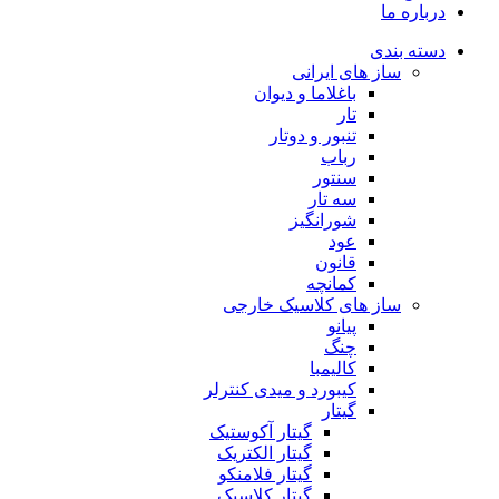
درباره ما
دسته بندی
ساز های ایرانی
باغلاما و دیوان
تار
تنبور و دوتار
رباب
سنتور
سه تار
شورانگیز
عود
قانون
کمانچه
ساز های کلاسیک خارجی
پیانو
چنگ
کالیمبا
کیبورد و میدی کنترلر
گیتار
گیتار آکوستیک
گیتار الکتریک
گیتار فلامنکو
گیتار کلاسیک