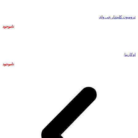
ترومبون کلیددار جی وای
ناموجود
ناموجود
اوکارینا
ناموجود