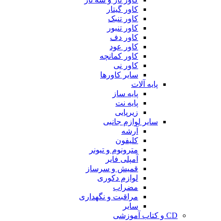
کاور گیتار
کاور تنبک
کاور تنبور
کاور دف
کاور عود
کاور کمانچه
کاور نی
سایر کاورها
پایه آلات
پایه ساز
پایه نت
زیرپایی
سایر لوازم جانبی
آرشه
کلیفون
مترونوم و تیونر
آمپلی فایر
قمیش و سرساز
لوازم دکوری
مضراب
مراقبت و نگهداری
سایر
CD و کتاب آموزشی