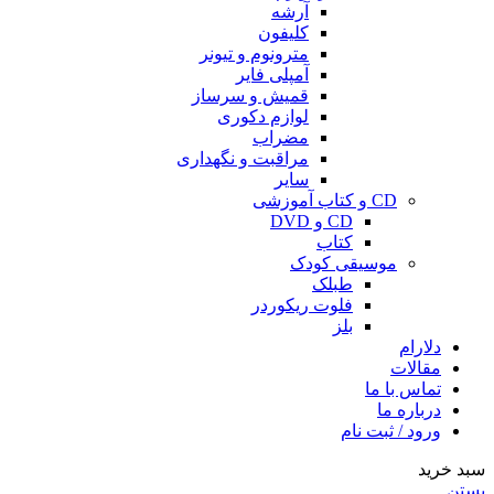
آرشه
کلیفون
مترونوم و تیونر
آمپلی فایر
قمیش و سرساز
لوازم دکوری
مضراب
مراقبت و نگهداری
سایر
CD و کتاب آموزشی
CD و DVD
کتاب
موسیقی کودک
طبلک
فلوت ریکوردر
بلز
دلارام
مقالات
تماس با ما
درباره ما
ورود / ثبت نام
سبد خرید
بستن