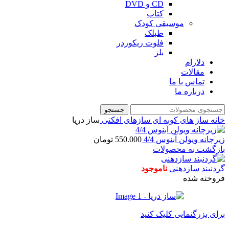
CD و DVD
کتاب
موسیقی کودک
طبلک
فلوت ریکوردر
بلز
دلارام
مقالات
تماس با ما
درباره ما
جستجو
خانه
ساز های کوبه ای
سازهای افکتی
ساز دریا
زیرچانه ویولن آبنوس 4/4
550.000
تومان
بازگشت به محصولات
گردنبند سازدهنی
ناموجود
فروخته شده
برای بزرگنمایی کلیک کنید