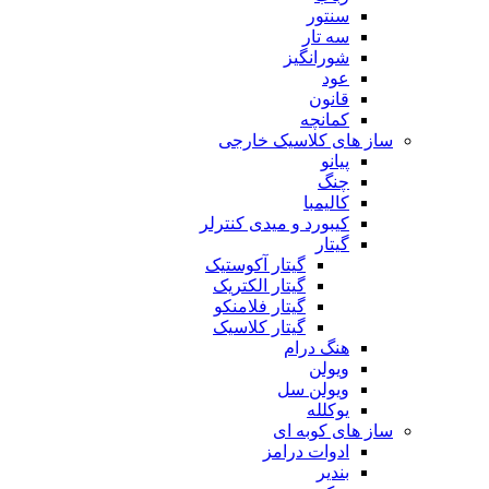
سنتور
سه تار
شورانگیز
عود
قانون
کمانچه
ساز های کلاسیک خارجی
پیانو
چنگ
کالیمبا
کیبورد و میدی کنترلر
گیتار
گیتار آکوستیک
گیتار الکتریک
گیتار فلامنکو
گیتار کلاسیک
هنگ درام
ویولن
ویولن سل
یوکلله
ساز های کوبه ای
ادوات درامز
بندیر