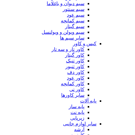
سیم دیوان و باغلاما
سیم سنتور
سیم عود
سیم کمانچه
سیم گیتار
سیم ویولن و ویولنسل
سایر سیم ها
کیس و کاور
کاور تار و سه تار
کاور گیتار
کاور تنبک
کاور تنبور
کاور دف
کاور عود
کاور کمانچه
کاور نی
سایر کاورها
پایه آلات
پایه ساز
پایه نت
زیرپایی
سایر لوازم جانبی
آرشه