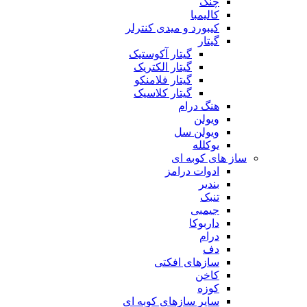
چنگ
کالیمبا
کیبورد و میدی کنترلر
گیتار
گیتار آکوستیک
گیتار الکتریک
گیتار فلامنکو
گیتار کلاسیک
هنگ درام
ویولن
ویولن سل
یوکلله
ساز های کوبه ای
ادوات درامز
بندیر
تنبک
جیمبی
داربوکا
درام
دف
سازهای افکتی
کاخن
کوزه
سایر سازهای کوبه ای