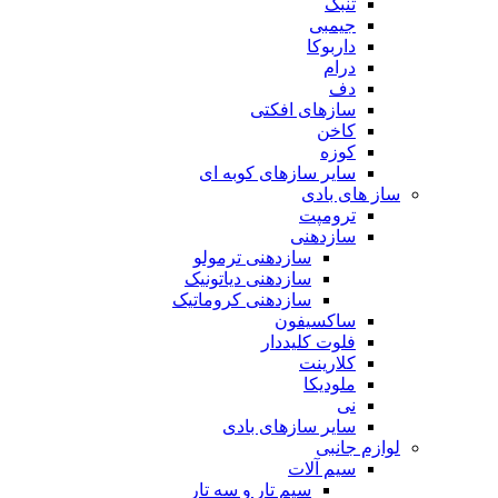
تنبک
جیمبی
داربوکا
درام
دف
سازهای افکتی
کاخن
کوزه
سایر سازهای کوبه ای
ساز های بادی
ترومپت
سازدهنی
سازدهنی ترمولو
سازدهنی دیاتونیک
سازدهنی کروماتیک
ساکسیفون
فلوت کلیددار
کلارینت
ملودیکا
نی
سایر سازهای بادی
لوازم جانبی
سیم آلات
سیم تار و سه تار