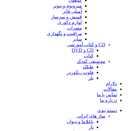
کلیفون
مترونوم و تیونر
آمپلی فایر
قمیش و سرساز
لوازم دکوری
مضراب
مراقبت و نگهداری
سایر
CD و کتاب آموزشی
CD و DVD
کتاب
موسیقی کودک
طبلک
فلوت ریکوردر
بلز
دلارام
مقالات
تماس با ما
درباره ما
دسته بندی
ساز های ایرانی
باغلاما و دیوان
تار