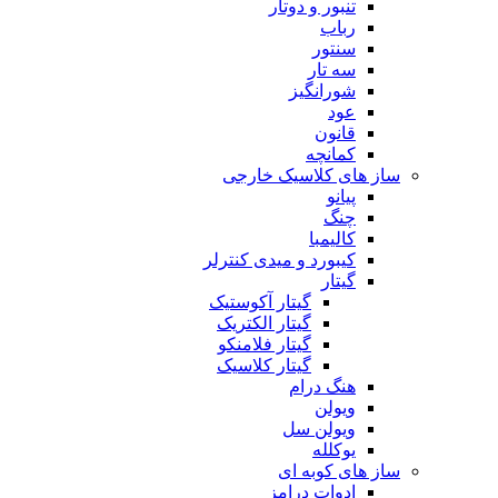
تنبور و دوتار
رباب
سنتور
سه تار
شورانگیز
عود
قانون
کمانچه
ساز های کلاسیک خارجی
پیانو
چنگ
کالیمبا
کیبورد و میدی کنترلر
گیتار
گیتار آکوستیک
گیتار الکتریک
گیتار فلامنکو
گیتار کلاسیک
هنگ درام
ویولن
ویولن سل
یوکلله
ساز های کوبه ای
ادوات درامز