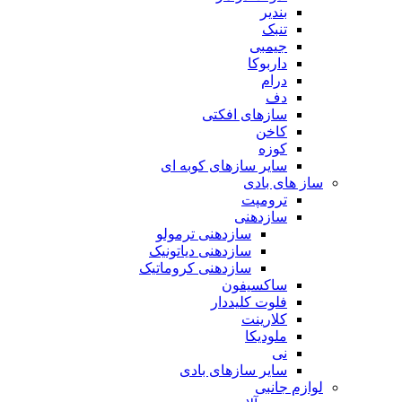
بندیر
تنبک
جیمبی
داربوکا
درام
دف
سازهای افکتی
کاخن
کوزه
سایر سازهای کوبه ای
ساز های بادی
ترومپت
سازدهنی
سازدهنی ترمولو
سازدهنی دیاتونیک
سازدهنی کروماتیک
ساکسیفون
فلوت کلیددار
کلارینت
ملودیکا
نی
سایر سازهای بادی
لوازم جانبی