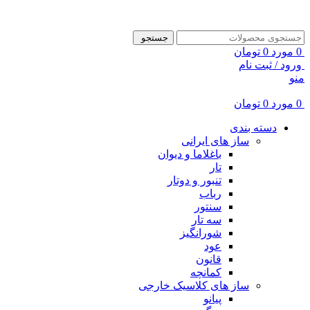
ADD ANYTHING HERE OR JUST REMOVE IT…
جستجو
0
مورد
0
تومان
ورود / ثبت نام
منو
0
مورد
0
تومان
دسته بندی
ساز های ایرانی
باغلاما و دیوان
تار
تنبور و دوتار
رباب
سنتور
سه تار
شورانگیز
عود
قانون
کمانچه
ساز های کلاسیک خارجی
پیانو