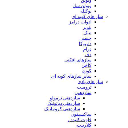
ویولن
ویولن سل
یوکلله
ساز های کوبه ای
ادوات درامز
بندیر
تنبک
جیمبی
داربوکا
درام
دف
سازهای افکتی
کاخن
کوزه
سایر سازهای کوبه ای
ساز های بادی
ترومپت
سازدهنی
سازدهنی ترمولو
سازدهنی دیاتونیک
سازدهنی کروماتیک
ساکسیفون
فلوت کلیددار
کلارینت