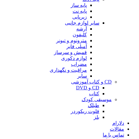
پایه ساز
پایه نت
زیرپایی
سایر لوازم جانبی
آرشه
کلیفون
مترونوم و تیونر
آمپلی فایر
قمیش و سرساز
لوازم دکوری
مضراب
مراقبت و نگهداری
سایر
CD و کتاب آموزشی
CD و DVD
کتاب
موسیقی کودک
طبلک
فلوت ریکوردر
بلز
دلارام
مقالات
تماس با ما