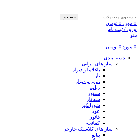
ADD ANYTHING HERE OR JUST REMOVE IT…
جستجو
0
مورد
0
تومان
ورود / ثبت نام
منو
0
مورد
0
تومان
دسته بندی
ساز های ایرانی
باغلاما و دیوان
تار
تنبور و دوتار
رباب
سنتور
سه تار
شورانگیز
عود
قانون
کمانچه
ساز های کلاسیک خارجی
پیانو