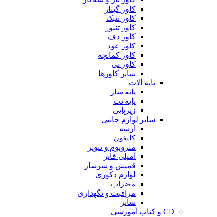
کاور گیتار
کاور تنبک
کاور تنبور
کاور دف
کاور عود
کاور کمانچه
کاور نی
سایر کاورها
پایه آلات
پایه ساز
پایه نت
زیرپایی
سایر لوازم جانبی
آرشه
کلیفون
مترونوم و تیونر
آمپلی فایر
قمیش و سرساز
لوازم دکوری
مضراب
مراقبت و نگهداری
سایر
CD و کتاب آموزشی