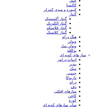
چنگ
کالیمبا
کیبورد و میدی کنترلر
گیتار
گیتار آکوستیک
گیتار الکتریک
گیتار فلامنکو
گیتار کلاسیک
هنگ درام
ویولن
ویولن سل
یوکلله
ساز های کوبه ای
ادوات درامز
بندیر
تنبک
جیمبی
داربوکا
درام
دف
سازهای افکتی
کاخن
کوزه
سایر سازهای کوبه ای