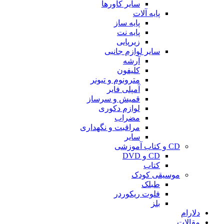
سایر کاورها
پایه آلات
پایه ساز
پایه نت
زیرپایی
سایر لوازم جانبی
آرشه
کلیفون
مترونوم و تیونر
آمپلی فایر
قمیش و سرساز
لوازم دکوری
مضراب
مراقبت و نگهداری
سایر
CD و کتاب آموزشی
CD و DVD
کتاب
موسیقی کودک
طبلک
فلوت ریکوردر
بلز
دلارام
مقالات