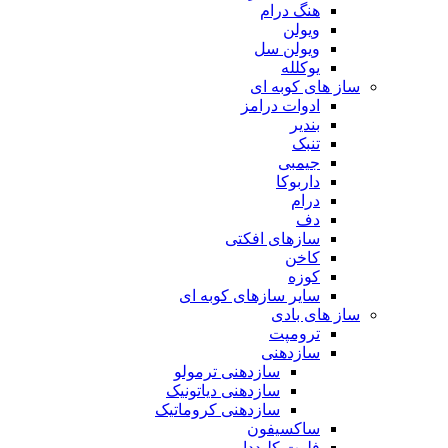
هنگ درام
ویولن
ویولن سل
یوکلله
ساز های کوبه ای
ادوات درامز
بندیر
تنبک
جیمبی
داربوکا
درام
دف
سازهای افکتی
کاخن
کوزه
سایر سازهای کوبه ای
ساز های بادی
ترومپت
سازدهنی
سازدهنی ترمولو
سازدهنی دیاتونیک
سازدهنی کروماتیک
ساکسیفون
فلوت کلیددار