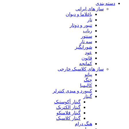
دسته بندی
ساز های ایرانی
باغلاما و دیوان
تار
تنبور و دوتار
رباب
سنتور
سه تار
شورانگیز
عود
قانون
کمانچه
ساز های کلاسیک خارجی
پیانو
چنگ
کالیمبا
کیبورد و میدی کنترلر
گیتار
گیتار آکوستیک
گیتار الکتریک
گیتار فلامنکو
گیتار کلاسیک
هنگ درام