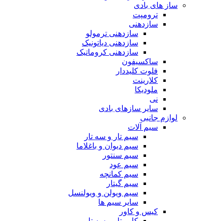
ساز های بادی
ترومپت
سازدهنی
سازدهنی ترمولو
سازدهنی دیاتونیک
سازدهنی کروماتیک
ساکسیفون
فلوت کلیددار
کلارینت
ملودیکا
نی
سایر سازهای بادی
لوازم جانبی
سیم آلات
سیم تار و سه تار
سیم دیوان و باغلاما
سیم سنتور
سیم عود
سیم کمانچه
سیم گیتار
سیم ویولن و ویولنسل
سایر سیم ها
کیس و کاور
کاور تار و سه تار