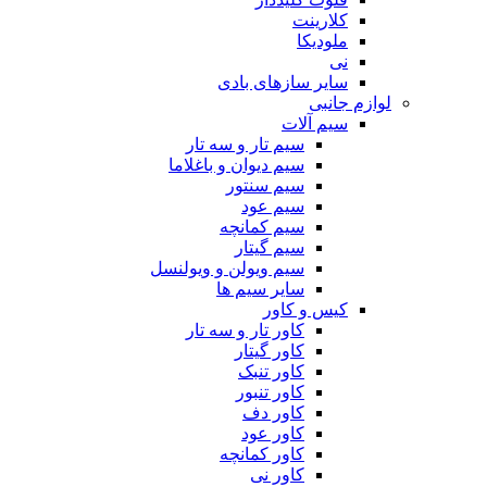
کلارینت
ملودیکا
نی
سایر سازهای بادی
لوازم جانبی
سیم آلات
سیم تار و سه تار
سیم دیوان و باغلاما
سیم سنتور
سیم عود
سیم کمانچه
سیم گیتار
سیم ویولن و ویولنسل
سایر سیم ها
کیس و کاور
کاور تار و سه تار
کاور گیتار
کاور تنبک
کاور تنبور
کاور دف
کاور عود
کاور کمانچه
کاور نی