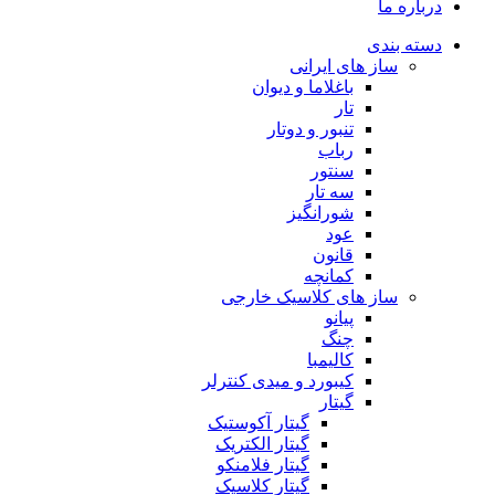
درباره ما
دسته بندی
ساز های ایرانی
باغلاما و دیوان
تار
تنبور و دوتار
رباب
سنتور
سه تار
شورانگیز
عود
قانون
کمانچه
ساز های کلاسیک خارجی
پیانو
چنگ
کالیمبا
کیبورد و میدی کنترلر
گیتار
گیتار آکوستیک
گیتار الکتریک
گیتار فلامنکو
گیتار کلاسیک