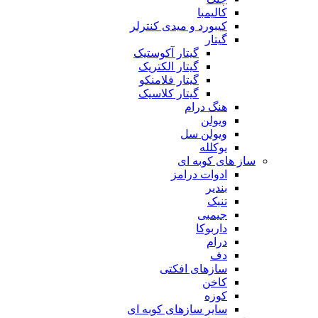
کالیمبا
کیبورد و میدی کنترلر
گیتار
گیتار آکوستیک
گیتار الکتریک
گیتار فلامنکو
گیتار کلاسیک
هنگ درام
ویولن
ویولن سل
یوکلله
ساز های کوبه ای
ادوات درامز
بندیر
تنبک
جیمبی
داربوکا
درام
دف
سازهای افکتی
کاخن
کوزه
سایر سازهای کوبه ای