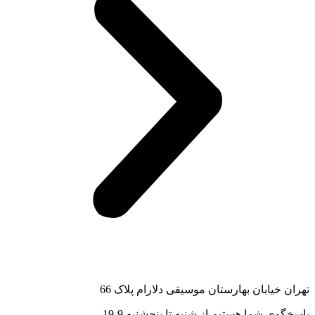
تهران خیابان بهارستان موسیقی دلارام پلاک 66
پاسخگوی شما هستیم از شنبه تا پنجشنبه 9-19