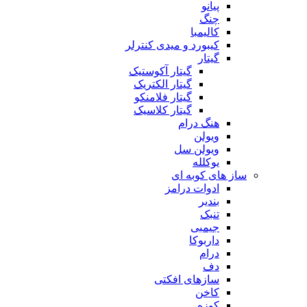
پیانو
چنگ
کالیمبا
کیبورد و میدی کنترلر
گیتار
گیتار آکوستیک
گیتار الکتریک
گیتار فلامنکو
گیتار کلاسیک
هنگ درام
ویولن
ویولن سل
یوکلله
ساز های کوبه ای
ادوات درامز
بندیر
تنبک
جیمبی
داربوکا
درام
دف
سازهای افکتی
کاخن
کوزه