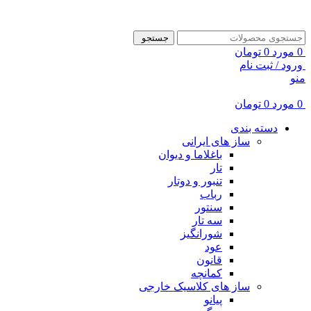
ADD ANYTHING HERE OR JUST REMOVE IT…
جستجو
0
مورد
0
تومان
ورود / ثبت نام
منو
0
مورد
0
تومان
دسته بندی
ساز های ایرانی
باغلاما و دیوان
تار
تنبور و دوتار
رباب
سنتور
سه تار
شورانگیز
عود
قانون
کمانچه
ساز های کلاسیک خارجی
پیانو