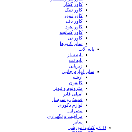
کاور گیتار
کاور تنبک
کاور تنبور
کاور دف
کاور عود
کاور کمانچه
کاور نی
سایر کاورها
پایه آلات
پایه ساز
پایه نت
زیرپایی
سایر لوازم جانبی
آرشه
کلیفون
مترونوم و تیونر
آمپلی فایر
قمیش و سرساز
لوازم دکوری
مضراب
مراقبت و نگهداری
سایر
CD و کتاب آموزشی