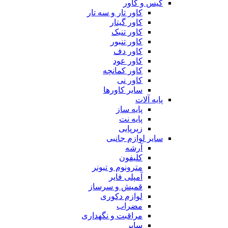
کیس و کاور
کاور تار و سه تار
کاور گیتار
کاور تنبک
کاور تنبور
کاور دف
کاور عود
کاور کمانچه
کاور نی
سایر کاورها
پایه آلات
پایه ساز
پایه نت
زیرپایی
سایر لوازم جانبی
آرشه
کلیفون
مترونوم و تیونر
آمپلی فایر
قمیش و سرساز
لوازم دکوری
مضراب
مراقبت و نگهداری
سایر