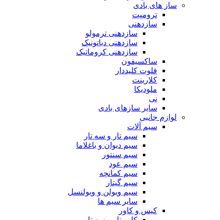
ساز های بادی
ترومپت
سازدهنی
سازدهنی ترمولو
سازدهنی دیاتونیک
سازدهنی کروماتیک
ساکسیفون
فلوت کلیددار
کلارینت
ملودیکا
نی
سایر سازهای بادی
لوازم جانبی
سیم آلات
سیم تار و سه تار
سیم دیوان و باغلاما
سیم سنتور
سیم عود
سیم کمانچه
سیم گیتار
سیم ویولن و ویولنسل
سایر سیم ها
کیس و کاور
کاور تار و سه تار