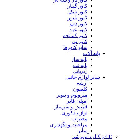
کاور گیتار
کاور تنبک
کاور تنبور
کاور دف
کاور عود
کاور کمانچه
کاور نی
سایر کاورها
پایه آلات
پایه ساز
پایه نت
زیرپایی
سایر لوازم جانبی
آرشه
کلیفون
مترونوم و تیونر
آمپلی فایر
قمیش و سرساز
لوازم دکوری
مضراب
مراقبت و نگهداری
سایر
CD و کتاب آموزشی