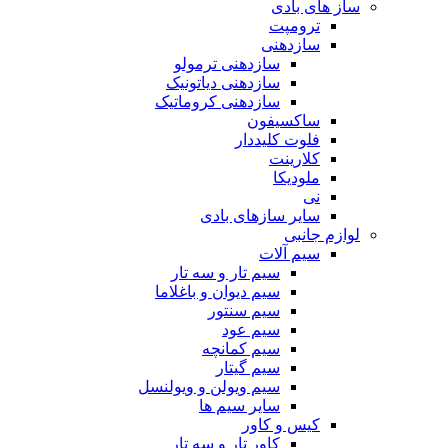
ساز های بادی
ترومپت
سازدهنی
سازدهنی ترمولو
سازدهنی دیاتونیک
سازدهنی کروماتیک
ساکسیفون
فلوت کلیددار
کلارینت
ملودیکا
نی
سایر سازهای بادی
لوازم جانبی
سیم آلات
سیم تار و سه تار
سیم دیوان و باغلاما
سیم سنتور
سیم عود
سیم کمانچه
سیم گیتار
سیم ویولن و ویولنسل
سایر سیم ها
کیس و کاور
کاور تار و سه تار