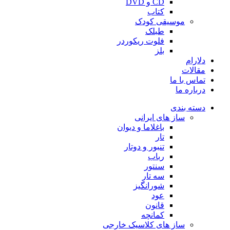
CD و DVD
کتاب
موسیقی کودک
طبلک
فلوت ریکوردر
بلز
دلارام
مقالات
تماس با ما
درباره ما
دسته بندی
ساز های ایرانی
باغلاما و دیوان
تار
تنبور و دوتار
رباب
سنتور
سه تار
شورانگیز
عود
قانون
کمانچه
ساز های کلاسیک خارجی