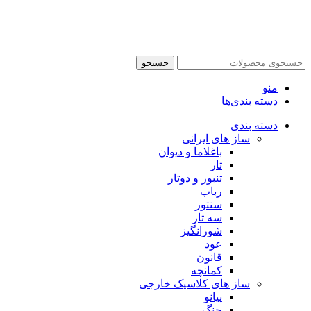
جستجو
منو
دسته بندی‌ها
دسته بندی
ساز های ایرانی
باغلاما و دیوان
تار
تنبور و دوتار
رباب
سنتور
سه تار
شورانگیز
عود
قانون
کمانچه
ساز های کلاسیک خارجی
پیانو
چنگ