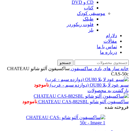
CD و DVD
کتاب
موسیقی کودک
طبلک
فلوت ریکوردر
بلز
دلارام
مقالات
تماس با ما
درباره ما
جستجو
خانه
ساز های بادی
ساکسیفون
ساکسیفون آلتو شاتو CHATEAU
CAS-50c
سیم عود لا بلا OU80 (دوازده سیم - عرب)
ناموجود
بازگشت به محصولات
ساکسیفون آلتو شاتو CHATEAU CAS-882SBL
ناموجود
فروخته شده