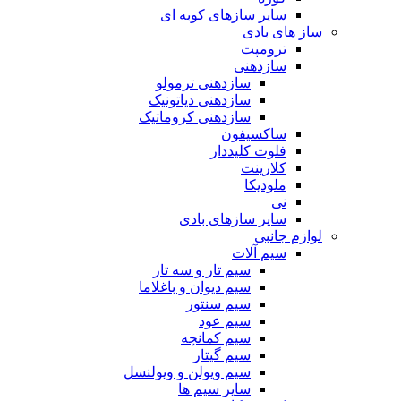
سایر سازهای کوبه ای
ساز های بادی
ترومپت
سازدهنی
سازدهنی ترمولو
سازدهنی دیاتونیک
سازدهنی کروماتیک
ساکسیفون
فلوت کلیددار
کلارینت
ملودیکا
نی
سایر سازهای بادی
لوازم جانبی
سیم آلات
سیم تار و سه تار
سیم دیوان و باغلاما
سیم سنتور
سیم عود
سیم کمانچه
سیم گیتار
سیم ویولن و ویولنسل
سایر سیم ها