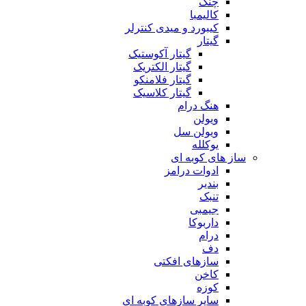
چنگ
کالیمبا
کیبورد و میدی کنترلر
گیتار
گیتار آکوستیک
گیتار الکتریک
گیتار فلامنکو
گیتار کلاسیک
هنگ درام
ویولن
ویولن سل
یوکلله
ساز های کوبه ای
ادوات درامز
بندیر
تنبک
جیمبی
داربوکا
درام
دف
سازهای افکتی
کاخن
کوزه
سایر سازهای کوبه ای