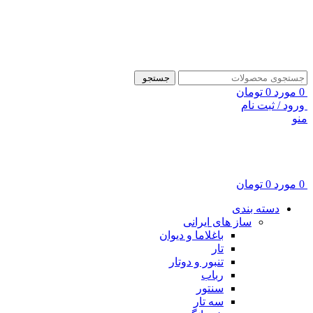
ADD ANYTHING HERE OR JUST REMOVE IT…
جستجو
0
مورد
0
تومان
ورود / ثبت نام
منو
0
مورد
0
تومان
دسته بندی
ساز های ایرانی
باغلاما و دیوان
تار
تنبور و دوتار
رباب
سنتور
سه تار