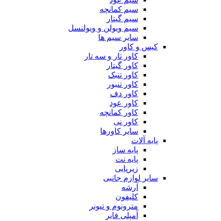
سیم کمانچه
سیم گیتار
سیم ویولن و ویولنسل
سایر سیم ها
کیس و کاور
کاور تار و سه تار
کاور گیتار
کاور تنبک
کاور تنبور
کاور دف
کاور عود
کاور کمانچه
کاور نی
سایر کاورها
پایه آلات
پایه ساز
پایه نت
زیرپایی
سایر لوازم جانبی
آرشه
کلیفون
مترونوم و تیونر
آمپلی فایر