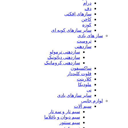
درام
دف
سازهای افکتی
کاخن
کوزه
سایر سازهای کوبه ای
ساز های بادی
ترومپت
سازدهنی
سازدهنی ترمولو
سازدهنی دیاتونیک
سازدهنی کروماتیک
ساکسیفون
فلوت کلیددار
کلارینت
ملودیکا
نی
سایر سازهای بادی
لوازم جانبی
سیم آلات
سیم تار و سه تار
سیم دیوان و باغلاما
سیم سنتور
سیم عود