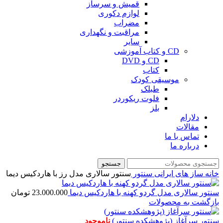
قمیش و سرساز
لوازم دکوری
مضراب
مراقبت و نگهداری
سایر
CD و کتاب آموزشی
CD و DVD
کتاب
موسیقی کودک
طبلک
فلوت ریکوردر
بلز
دلارام
مقالات
تماس با ما
درباره ما
جستجو
خانه
ساز های ایرانی
سنتور
سنتور سالاری مدل رز با هاردکیس دیما
سنتور سالاری مدل گردو کهنه با هاردکیس دیما
23.000.000
تومان
بازگشت به محصولات
سنتور سرآغاز (پژوهشکده سنتور)
ناموجود