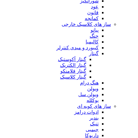
شورانگیز
عود
قانون
کمانچه
ساز های کلاسیک خارجی
پیانو
چنگ
کالیمبا
کیبورد و میدی کنترلر
گیتار
گیتار آکوستیک
گیتار الکتریک
گیتار فلامنکو
گیتار کلاسیک
هنگ درام
ویولن
ویولن سل
یوکلله
ساز های کوبه ای
ادوات درامز
بندیر
تنبک
جیمبی
داربوکا