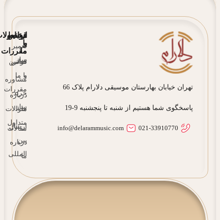
قوانین
ارتباط
محصولا
و
با
تعمیر
ما
مقررات
ساز
تماس
قوانین
و
با ما
مشاوره
تهران خیابان بهارستان موسیقی دلارام پلاک 66
مقررات
خرید
درباره
ساز
پاسخگوی شما هستیم از شنبه تا پنجشنبه 9-19
ما
سوالات
متداول
ارسال
info@delarammusic.com
021-33910770
مقالات
بین
درباره
المللی
ما