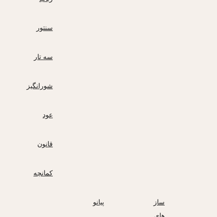
سنتور
سه تار
شورانگیز
عود
قانون
کمانچه
ساز
پیانو
های