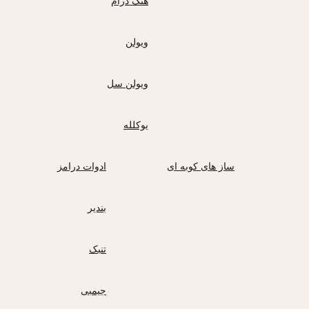
هنگ درام
ویولن
ویولن سل
یوکلله
ساز های کوبه ای
ادوات درامز
بندیر
تنبک
جیمبی