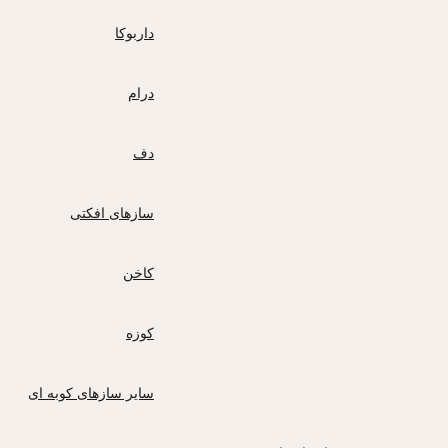
داربوکا
درام
دف
سازهای افکتی
کاخن
کوزه
سایر سازهای کوبه ای