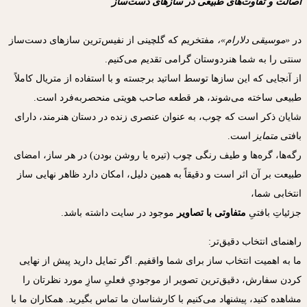
اصالت و تفاوت‌های طبیعی در سازهای دست‌ساز
در
«موسیقی دلارام»،
مفتخریم که گلچینی از نفیس‌ترین سازهای دست‌ساز
سنتی را به شما هنردوستان گرامی تقدیم می‌کنیم.
از آنجایی که این سازها توسط اساتید برجسته و با استفاده از متریال کاملاً
طبیعی ساخته می‌شوند، هر قطعه صاحب هویتی منحصر‌به‌فرد است.
شایان ذکر است که چوب، به عنوان عنصری زنده در دستان هنرمند، دارای
بافتی
متمایز
است.
رگه‌ها، گره‌ها و طیف رنگی چوب (تیره یا روشن بودن) در هر ساز، امضای
طبیعت بر آن اثر است و دقیقاً به همین دلیل، امکان دارد ظاهر نهایی ساز
انتخابی شما،
جزئیاتِ بافتیِ
متفاوتی با تصاویر
موجود در سایت داشته باشد.
راهنمای انتخاب دقیق‌تر:
ما به اهمیت انتخاب ساز برای شما واقفیم. اگر تمایل دارید پیش از نهایی
کردن سفارش، دقیق‌ترین تصویر از موجودیِ فعلیِ سازِ مورد نظرتان را
مشاهده کنید، پیشنهاد می‌کنیم با کارشناسان ما تماس بگیرید. همکاران ما با