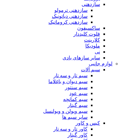
سازدهنی
سازدهنی ترمولو
سازدهنی دیاتونیک
سازدهنی کروماتیک
ساکسیفون
فلوت کلیددار
کلارینت
ملودیکا
نی
سایر سازهای بادی
لوازم جانبی
سیم آلات
سیم تار و سه تار
سیم دیوان و باغلاما
سیم سنتور
سیم عود
سیم کمانچه
سیم گیتار
سیم ویولن و ویولنسل
سایر سیم ها
کیس و کاور
کاور تار و سه تار
کاور گیتار