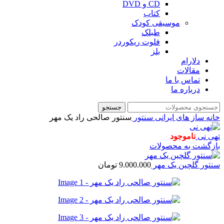
CD و DVD
کتاب
موسیقی کودک
طبلک
فلوت ریکوردر
بلز
دلارام
مقالات
تماس با ما
درباره ما
جستجو
خانه
ساز های ایرانی
سنتور
سنتور صالحی راد یک مهر
تهی نی
ناموجود
بازگشت به محصولات
سنتور گلچین یک مهر
9.000.000
تومان