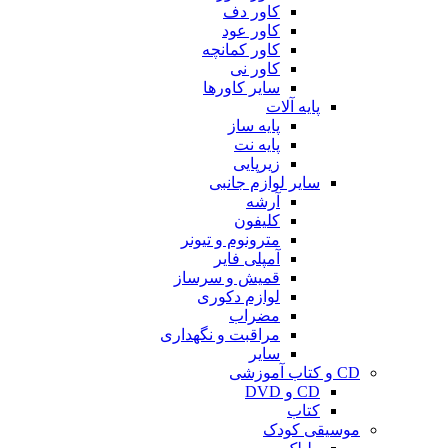
کاور دف
کاور عود
کاور کمانچه
کاور نی
سایر کاورها
پایه آلات
پایه ساز
پایه نت
زیرپایی
سایر لوازم جانبی
آرشه
کلیفون
مترونوم و تیونر
آمپلی فایر
قمیش و سرساز
لوازم دکوری
مضراب
مراقبت و نگهداری
سایر
CD و کتاب آموزشی
CD و DVD
کتاب
موسیقی کودک