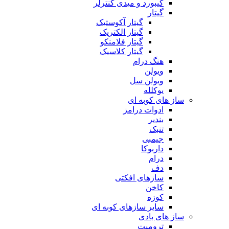
کیبورد و میدی کنترلر
گیتار
گیتار آکوستیک
گیتار الکتریک
گیتار فلامنکو
گیتار کلاسیک
هنگ درام
ویولن
ویولن سل
یوکلله
ساز های کوبه ای
ادوات درامز
بندیر
تنبک
جیمبی
داربوکا
درام
دف
سازهای افکتی
کاخن
کوزه
سایر سازهای کوبه ای
ساز های بادی
ترومپت