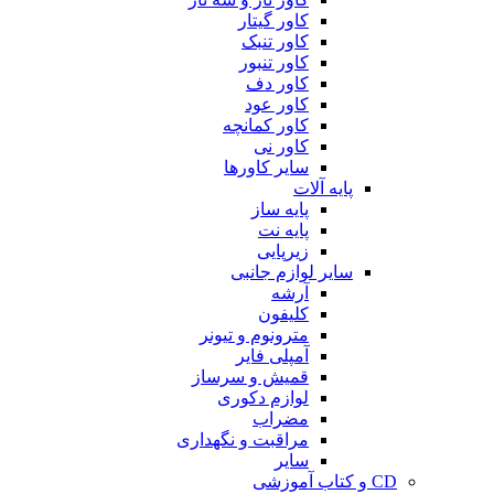
کاور گیتار
کاور تنبک
کاور تنبور
کاور دف
کاور عود
کاور کمانچه
کاور نی
سایر کاورها
پایه آلات
پایه ساز
پایه نت
زیرپایی
سایر لوازم جانبی
آرشه
کلیفون
مترونوم و تیونر
آمپلی فایر
قمیش و سرساز
لوازم دکوری
مضراب
مراقبت و نگهداری
سایر
CD و کتاب آموزشی