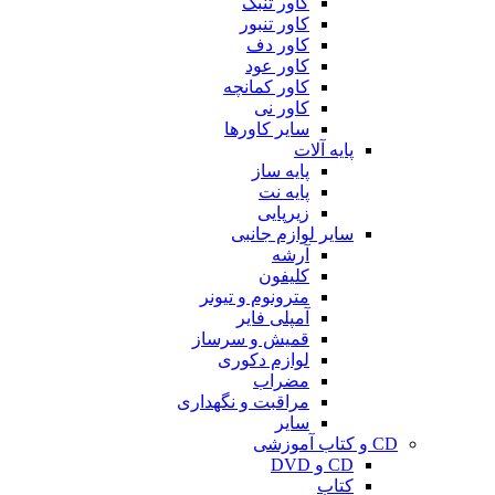
کاور تنبک
کاور تنبور
کاور دف
کاور عود
کاور کمانچه
کاور نی
سایر کاورها
پایه آلات
پایه ساز
پایه نت
زیرپایی
سایر لوازم جانبی
آرشه
کلیفون
مترونوم و تیونر
آمپلی فایر
قمیش و سرساز
لوازم دکوری
مضراب
مراقبت و نگهداری
سایر
CD و کتاب آموزشی
CD و DVD
کتاب