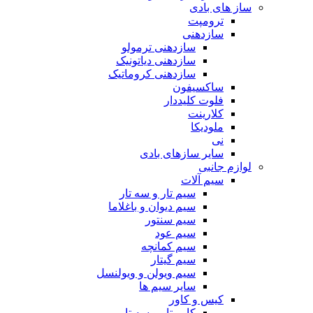
ساز های بادی
ترومپت
سازدهنی
سازدهنی ترمولو
سازدهنی دیاتونیک
سازدهنی کروماتیک
ساکسیفون
فلوت کلیددار
کلارینت
ملودیکا
نی
سایر سازهای بادی
لوازم جانبی
سیم آلات
سیم تار و سه تار
سیم دیوان و باغلاما
سیم سنتور
سیم عود
سیم کمانچه
سیم گیتار
سیم ویولن و ویولنسل
سایر سیم ها
کیس و کاور
کاور تار و سه تار