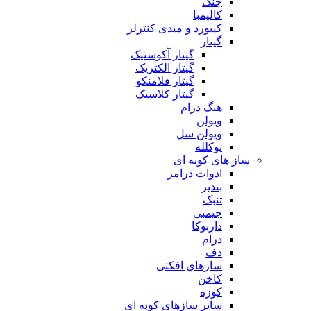
چنگ
کالیمبا
کیبورد و میدی کنترلر
گیتار
گیتار آکوستیک
گیتار الکتریک
گیتار فلامنکو
گیتار کلاسیک
هنگ درام
ویولن
ویولن سل
یوکلله
ساز های کوبه ای
ادوات درامز
بندیر
تنبک
جیمبی
داربوکا
درام
دف
سازهای افکتی
کاخن
کوزه
سایر سازهای کوبه ای