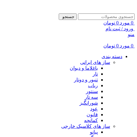
ADD ANYTHING HERE OR JUST REMOVE IT…
جستجو
0
مورد
0
تومان
ورود / ثبت نام
منو
0
مورد
0
تومان
دسته بندی
ساز های ایرانی
باغلاما و دیوان
تار
تنبور و دوتار
رباب
سنتور
سه تار
شورانگیز
عود
قانون
کمانچه
ساز های کلاسیک خارجی
پیانو