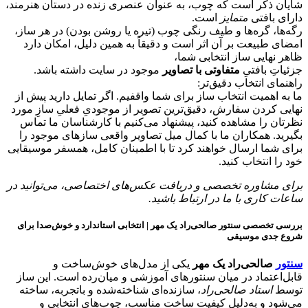
شایان ذکر است که چوب، به عنوان عنصری زنده در دستان هنرمند،
دارای بافتی
متمایز
است.
رگه‌ها، گره‌ها و طیف رنگی چوب (تیره یا روشن بودن) در هر ساز،
امضای طبیعت بر آن اثر است و دقیقاً به همین دلیل، امکان دارد
ظاهر نهایی ساز انتخابی شما،
جزئیاتِ بافتیِ
متفاوتی با تصاویر
موجود در سایت داشته باشد.
راهنمای انتخاب دقیق‌تر:
ما به اهمیت انتخاب ساز برای شما واقفیم. اگر تمایل دارید پیش از
نهایی کردن سفارش، دقیق‌ترین تصویر از موجودیِ فعلیِ سازِ مورد
نظرتان را مشاهده کنید، پیشنهاد می‌کنیم با کارشناسان ما تماس
بگیرید. همکاران ما با کمال میل تصاویر واقعی سازهای موجود را
برای شما ارسال خواهند کرد تا با اطمینان کامل، همسفر موسیقایی
خود را انتخاب کنید.
برای مشاوره تخصصی و دریافت عکس‌های اختصاصی، می‌توانید در
ساعات کاری با ما در ارتباط باشید.
بررسی تخصصی سنتور صالحی‌راد یک مهر | انتخابی استاندارد و خوش‌صدا برای
شروع جدی موسیقی
سنتور
صالحی‌راد یک مهر
یکی از مدل‌های خوش‌ساخت و
قابل‌اعتماد در میان سنتورهای آموزشی و میان‌رده است. این ساز
توسط
استاد صالحی‌راد
، سازنده‌ای شناخته‌شده و باتجربه، ساخته
می‌شود و به‌دلیل کیفیت ساخت مناسب، چوب‌های انتخابی و