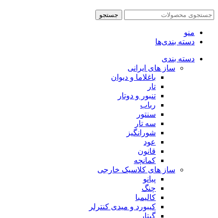
جستجو
منو
دسته بندی‌ها
دسته بندی
ساز های ایرانی
باغلاما و دیوان
تار
تنبور و دوتار
رباب
سنتور
سه تار
شورانگیز
عود
قانون
کمانچه
ساز های کلاسیک خارجی
پیانو
چنگ
کالیمبا
کیبورد و میدی کنترلر
گیتار