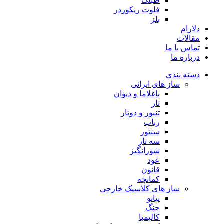
طبلک
فلوت ریکوردر
بلز
دلارام
مقالات
تماس با ما
درباره ما
دسته بندی
ساز های ایرانی
باغلاما و دیوان
تار
تنبور و دوتار
رباب
سنتور
سه تار
شورانگیز
عود
قانون
کمانچه
ساز های کلاسیک خارجی
پیانو
چنگ
کالیمبا