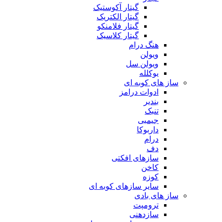
گیتار آکوستیک
گیتار الکتریک
گیتار فلامنکو
گیتار کلاسیک
هنگ درام
ویولن
ویولن سل
یوکلله
ساز های کوبه ای
ادوات درامز
بندیر
تنبک
جیمبی
داربوکا
درام
دف
سازهای افکتی
کاخن
کوزه
سایر سازهای کوبه ای
ساز های بادی
ترومپت
سازدهنی