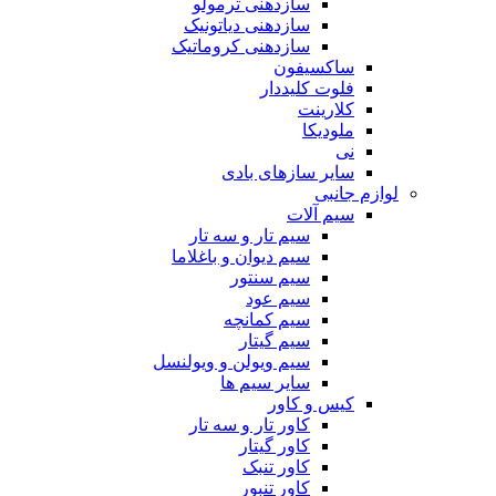
سازدهنی ترمولو
سازدهنی دیاتونیک
سازدهنی کروماتیک
ساکسیفون
فلوت کلیددار
کلارینت
ملودیکا
نی
سایر سازهای بادی
لوازم جانبی
سیم آلات
سیم تار و سه تار
سیم دیوان و باغلاما
سیم سنتور
سیم عود
سیم کمانچه
سیم گیتار
سیم ویولن و ویولنسل
سایر سیم ها
کیس و کاور
کاور تار و سه تار
کاور گیتار
کاور تنبک
کاور تنبور