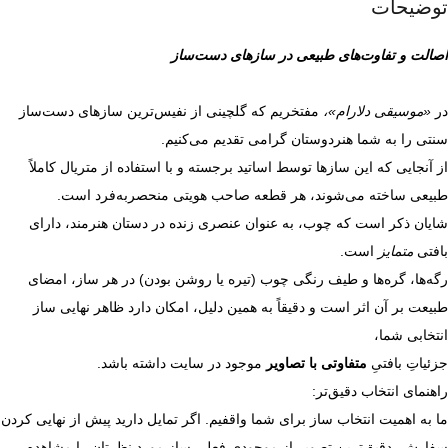
توضیحات
اصالت و تفاوت‌های طبیعی در سازهای دست‌ساز
در
«موسیقی دلارام»،
مفتخریم که گلچینی از نفیس‌ترین سازهای دست‌ساز
سنتی را به شما هنردوستان گرامی تقدیم می‌کنیم.
از آنجایی که این سازها توسط اساتید برجسته و با استفاده از متریال کاملاً
طبیعی ساخته می‌شوند، هر قطعه صاحب هویتی منحصر‌به‌فرد است.
شایان ذکر است که چوب، به عنوان عنصری زنده در دستان هنرمند، دارای
بافتی
متمایز
است.
رگه‌ها، گره‌ها و طیف رنگی چوب (تیره یا روشن بودن) در هر ساز، امضای
طبیعت بر آن اثر است و دقیقاً به همین دلیل، امکان دارد ظاهر نهایی ساز
انتخابی شما،
جزئیاتِ بافتیِ
متفاوتی با تصاویر
موجود در سایت داشته باشد.
راهنمای انتخاب دقیق‌تر:
ما به اهمیت انتخاب ساز برای شما واقفیم. اگر تمایل دارید پیش از نهایی کردن
سفارش، دقیق‌ترین تصویر از موجودیِ فعلیِ سازِ مورد نظرتان را مشاهده