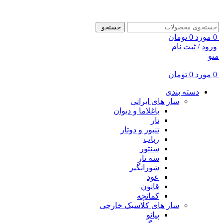
ADD ANYTHING HERE OR JUST REMOVE IT…
جستجو
0
مورد
0
تومان
ورود / ثبت نام
منو
0
مورد
0
تومان
دسته بندی
ساز های ایرانی
باغلاما و دیوان
تار
تنبور و دوتار
رباب
سنتور
سه تار
شورانگیز
عود
قانون
کمانچه
ساز های کلاسیک خارجی
پیانو