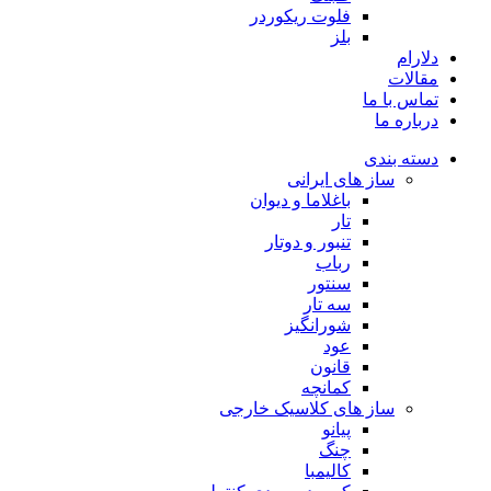
فلوت ریکوردر
بلز
دلارام
مقالات
تماس با ما
درباره ما
دسته بندی
ساز های ایرانی
باغلاما و دیوان
تار
تنبور و دوتار
رباب
سنتور
سه تار
شورانگیز
عود
قانون
کمانچه
ساز های کلاسیک خارجی
پیانو
چنگ
کالیمبا