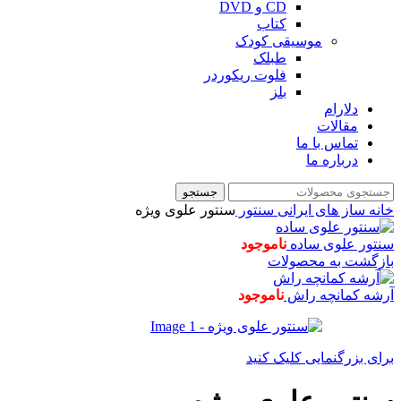
CD و DVD
کتاب
موسیقی کودک
طبلک
فلوت ریکوردر
بلز
دلارام
مقالات
تماس با ما
درباره ما
جستجو
خانه
ساز های ایرانی
سنتور
سنتور علوی ویژه
سنتور علوی ساده
ناموجود
بازگشت به محصولات
آرشه کمانچه راش
ناموجود
برای بزرگنمایی کلیک کنید