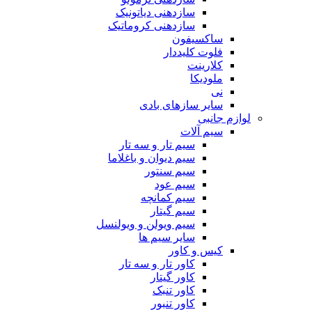
سازدهنی دیاتونیک
سازدهنی کروماتیک
ساکسیفون
فلوت کلیددار
کلارینت
ملودیکا
نی
سایر سازهای بادی
لوازم جانبی
سیم آلات
سیم تار و سه تار
سیم دیوان و باغلاما
سیم سنتور
سیم عود
سیم کمانچه
سیم گیتار
سیم ویولن و ویولنسل
سایر سیم ها
کیس و کاور
کاور تار و سه تار
کاور گیتار
کاور تنبک
کاور تنبور