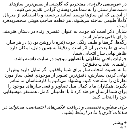
در
«موسیقی دلارام»،
مفتخریم که گلچینی از نفیس‌ترین سازهای
دست‌ساز سنتی را به شما هنردوستان گرامی تقدیم می‌کنیم.
از آنجایی که این سازها توسط اساتید برجسته و با استفاده از متریال
کاملاً طبیعی ساخته می‌شوند، هر قطعه صاحب هویتی منحصر‌به‌فرد
است.
شایان ذکر است که چوب، به عنوان عنصری زنده در دستان هنرمند،
دارای بافتی
متمایز
است.
رگه‌ها، گره‌ها و طیف رنگی چوب (تیره یا روشن بودن) در هر ساز،
امضای طبیعت بر آن اثر است و دقیقاً به همین دلیل، امکان دارد
ظاهر نهایی ساز انتخابی شما،
جزئیاتِ بافتیِ
متفاوتی با تصاویر
موجود در سایت داشته باشد.
راهنمای انتخاب دقیق‌تر:
ما به اهمیت انتخاب ساز برای شما واقفیم. اگر تمایل دارید پیش از
نهایی کردن سفارش، دقیق‌ترین تصویر از موجودیِ فعلیِ سازِ مورد
نظرتان را مشاهده کنید، پیشنهاد می‌کنیم با کارشناسان ما تماس
بگیرید. همکاران ما با کمال میل تصاویر واقعی سازهای موجود را
برای شما ارسال خواهند کرد تا با اطمینان کامل، همسفر موسیقایی
خود را انتخاب کنید.
برای مشاوره تخصصی و دریافت عکس‌های اختصاصی، می‌توانید در
ساعات کاری با ما در ارتباط باشید.
+ بیشتر