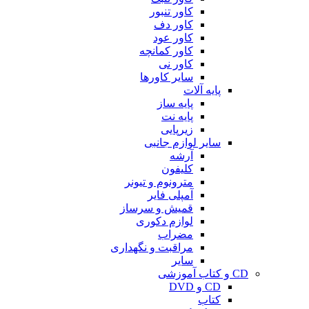
کاور تنبور
کاور دف
کاور عود
کاور کمانچه
کاور نی
سایر کاورها
پایه آلات
پایه ساز
پایه نت
زیرپایی
سایر لوازم جانبی
آرشه
کلیفون
مترونوم و تیونر
آمپلی فایر
قمیش و سرساز
لوازم دکوری
مضراب
مراقبت و نگهداری
سایر
CD و کتاب آموزشی
CD و DVD
کتاب