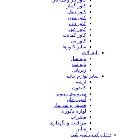
کاور گیتار
کاور تنبک
کاور تنبور
کاور دف
کاور عود
کاور کمانچه
کاور نی
سایر کاورها
پایه آلات
پایه ساز
پایه نت
زیرپایی
سایر لوازم جانبی
آرشه
کلیفون
مترونوم و تیونر
آمپلی فایر
قمیش و سرساز
لوازم دکوری
مضراب
مراقبت و نگهداری
سایر
CD و کتاب آموزشی