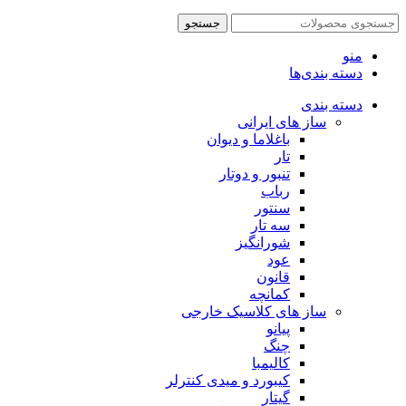
جستجو
منو
دسته بندی‌ها
دسته بندی
ساز های ایرانی
باغلاما و دیوان
تار
تنبور و دوتار
رباب
سنتور
سه تار
شورانگیز
عود
قانون
کمانچه
ساز های کلاسیک خارجی
پیانو
چنگ
کالیمبا
کیبورد و میدی کنترلر
گیتار