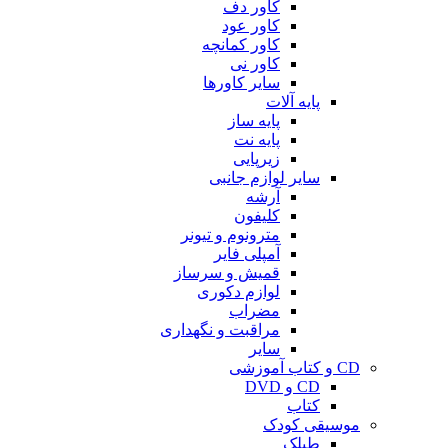
کاور دف
کاور عود
کاور کمانچه
کاور نی
سایر کاورها
پایه آلات
پایه ساز
پایه نت
زیرپایی
سایر لوازم جانبی
آرشه
کلیفون
مترونوم و تیونر
آمپلی فایر
قمیش و سرساز
لوازم دکوری
مضراب
مراقبت و نگهداری
سایر
CD و کتاب آموزشی
CD و DVD
کتاب
موسیقی کودک
طبلک