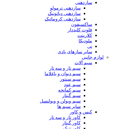
سازدهنی
سازدهنی ترمولو
سازدهنی دیاتونیک
سازدهنی کروماتیک
ساکسیفون
فلوت کلیددار
کلارینت
ملودیکا
نی
سایر سازهای بادی
لوازم جانبی
سیم آلات
سیم تار و سه تار
سیم دیوان و باغلاما
سیم سنتور
سیم عود
سیم کمانچه
سیم گیتار
سیم ویولن و ویولنسل
سایر سیم ها
کیس و کاور
کاور تار و سه تار
کاور گیتار
کاور تنبک