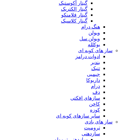
گیتار آکوستیک
گیتار الکتریک
گیتار فلامنکو
گیتار کلاسیک
هنگ درام
ویولن
ویولن سل
یوکلله
ساز های کوبه ای
ادوات درامز
بندیر
تنبک
جیمبی
داربوکا
درام
دف
سازهای افکتی
کاخن
کوزه
سایر سازهای کوبه ای
ساز های بادی
ترومپت
سازدهنی
سازدهنی ترمولو