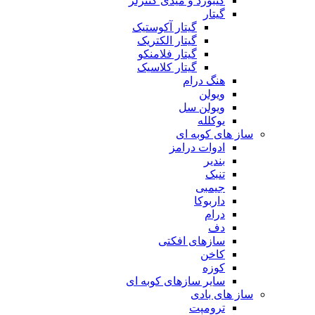
کیبورد و میدی کنترلر
گیتار
گیتار آکوستیک
گیتار الکتریک
گیتار فلامنکو
گیتار کلاسیک
هنگ درام
ویولن
ویولن سل
یوکلله
ساز های کوبه ای
ادوات درامز
بندیر
تنبک
جیمبی
داربوکا
درام
دف
سازهای افکتی
کاخن
کوزه
سایر سازهای کوبه ای
ساز های بادی
ترومپت