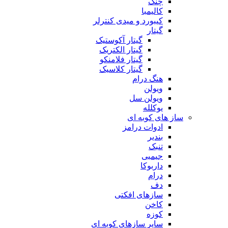
چنگ
کالیمبا
کیبورد و میدی کنترلر
گیتار
گیتار آکوستیک
گیتار الکتریک
گیتار فلامنکو
گیتار کلاسیک
هنگ درام
ویولن
ویولن سل
یوکلله
ساز های کوبه ای
ادوات درامز
بندیر
تنبک
جیمبی
داربوکا
درام
دف
سازهای افکتی
کاخن
کوزه
سایر سازهای کوبه ای