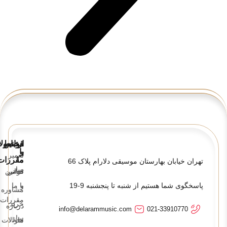
قوانین
ارتباط
محصولا
و
با
تعمیر
ما
مقررات
تهران خیابان بهارستان موسیقی دلارام پلاک 66
ساز
تماس
قوانین
پاسخگوی شما هستیم از شنبه تا پنجشنبه 9-19
و
با ما
مشاوره
مقررات
خرید
درباره
info@delarammusic.com
021-33910770
ساز
ما
سوالات