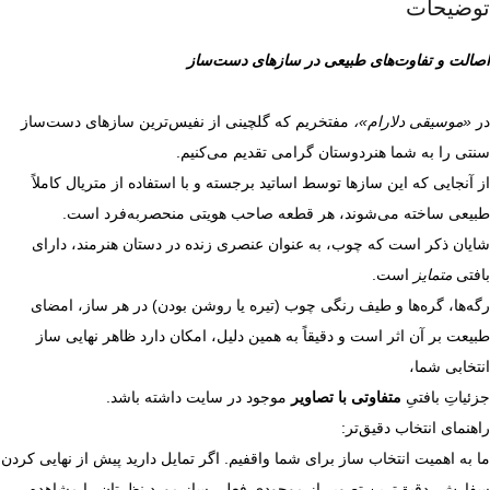
توضیحات
اصالت و تفاوت‌های طبیعی در سازهای دست‌ساز
در
«موسیقی دلارام»،
مفتخریم که گلچینی از نفیس‌ترین سازهای دست‌ساز
سنتی را به شما هنردوستان گرامی تقدیم می‌کنیم.
از آنجایی که این سازها توسط اساتید برجسته و با استفاده از متریال کاملاً
طبیعی ساخته می‌شوند، هر قطعه صاحب هویتی منحصر‌به‌فرد است.
شایان ذکر است که چوب، به عنوان عنصری زنده در دستان هنرمند، دارای
بافتی
متمایز
است.
رگه‌ها، گره‌ها و طیف رنگی چوب (تیره یا روشن بودن) در هر ساز، امضای
طبیعت بر آن اثر است و دقیقاً به همین دلیل، امکان دارد ظاهر نهایی ساز
انتخابی شما،
جزئیاتِ بافتیِ
متفاوتی با تصاویر
موجود در سایت داشته باشد.
راهنمای انتخاب دقیق‌تر:
ما به اهمیت انتخاب ساز برای شما واقفیم. اگر تمایل دارید پیش از نهایی کردن
سفارش، دقیق‌ترین تصویر از موجودیِ فعلیِ سازِ مورد نظرتان را مشاهده