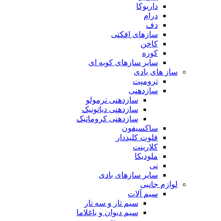
داربوکا
درام
دف
سازهای افکتی
کاخن
کوزه
سایر سازهای کوبه ای
ساز های بادی
ترومپت
سازدهنی
سازدهنی ترمولو
سازدهنی دیاتونیک
سازدهنی کروماتیک
ساکسیفون
فلوت کلیددار
کلارینت
ملودیکا
نی
سایر سازهای بادی
لوازم جانبی
سیم آلات
سیم تار و سه تار
سیم دیوان و باغلاما