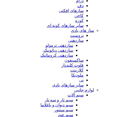
درام
دف
سازهای افکتی
کاخن
کوزه
سایر سازهای کوبه ای
ساز های بادی
ترومپت
سازدهنی
سازدهنی ترمولو
سازدهنی دیاتونیک
سازدهنی کروماتیک
ساکسیفون
فلوت کلیددار
کلارینت
ملودیکا
نی
سایر سازهای بادی
لوازم جانبی
سیم آلات
سیم تار و سه تار
سیم دیوان و باغلاما
سیم سنتور
سیم عود