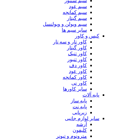
سیم سنتور
سیم عود
سیم کمانچه
سیم گیتار
سیم ویولن و ویولنسل
سایر سیم ها
کیس و کاور
کاور تار و سه تار
کاور گیتار
کاور تنبک
کاور تنبور
کاور دف
کاور عود
کاور کمانچه
کاور نی
سایر کاورها
پایه آلات
پایه ساز
پایه نت
زیرپایی
سایر لوازم جانبی
آرشه
کلیفون
مترونوم و تیونر