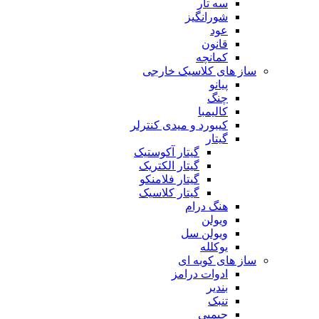
سه تار
شورانگیز
عود
قانون
کمانچه
ساز های کلاسیک خارجی
پیانو
چنگ
کالیمبا
کیبورد و میدی کنترلر
گیتار
گیتار آکوستیک
گیتار الکتریک
گیتار فلامنکو
گیتار کلاسیک
هنگ درام
ویولن
ویولن سل
یوکلله
ساز های کوبه ای
ادوات درامز
بندیر
تنبک
جیمبی