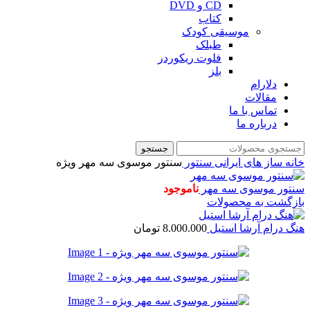
CD و DVD
کتاب
موسیقی کودک
طبلک
فلوت ریکوردر
بلز
دلارام
مقالات
تماس با ما
درباره ما
جستجو
خانه
ساز های ایرانی
سنتور
سنتور موسوی سه مهر ویژه
سنتور موسوی سه مهر
ناموجود
بازگشت به محصولات
هنگ درام آرشا استیل
8.000.000
تومان