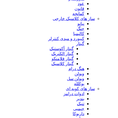
عود
قانون
کمانچه
ساز های کلاسیک خارجی
پیانو
چنگ
کالیمبا
کیبورد و میدی کنترلر
گیتار
گیتار آکوستیک
گیتار الکتریک
گیتار فلامنکو
گیتار کلاسیک
هنگ درام
ویولن
ویولن سل
یوکلله
ساز های کوبه ای
ادوات درامز
بندیر
تنبک
جیمبی
داربوکا