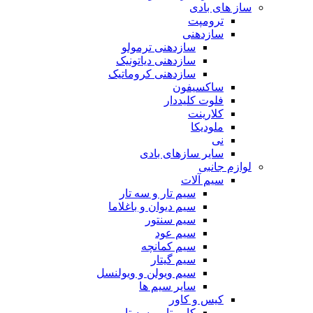
ساز های بادی
ترومپت
سازدهنی
سازدهنی ترمولو
سازدهنی دیاتونیک
سازدهنی کروماتیک
ساکسیفون
فلوت کلیددار
کلارینت
ملودیکا
نی
سایر سازهای بادی
لوازم جانبی
سیم آلات
سیم تار و سه تار
سیم دیوان و باغلاما
سیم سنتور
سیم عود
سیم کمانچه
سیم گیتار
سیم ویولن و ویولنسل
سایر سیم ها
کیس و کاور
کاور تار و سه تار