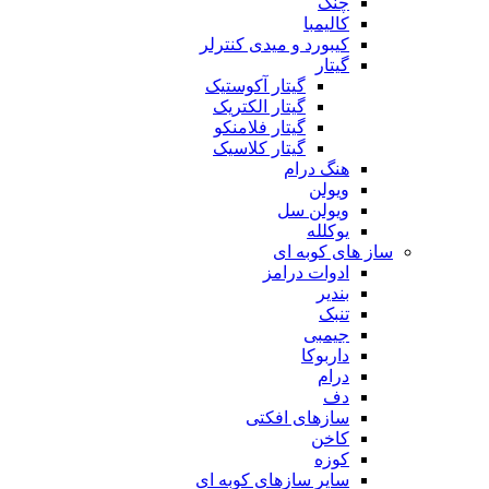
چنگ
کالیمبا
کیبورد و میدی کنترلر
گیتار
گیتار آکوستیک
گیتار الکتریک
گیتار فلامنکو
گیتار کلاسیک
هنگ درام
ویولن
ویولن سل
یوکلله
ساز های کوبه ای
ادوات درامز
بندیر
تنبک
جیمبی
داربوکا
درام
دف
سازهای افکتی
کاخن
کوزه
سایر سازهای کوبه ای