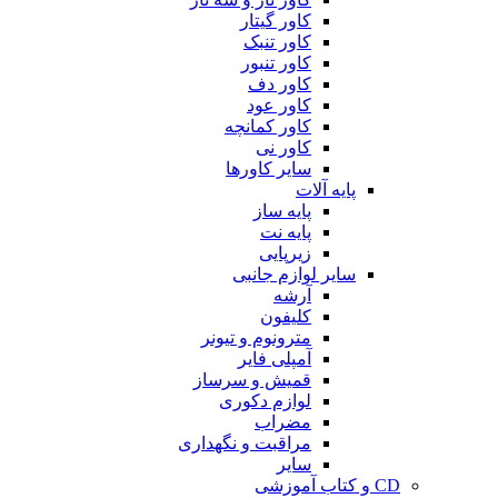
کاور گیتار
کاور تنبک
کاور تنبور
کاور دف
کاور عود
کاور کمانچه
کاور نی
سایر کاورها
پایه آلات
پایه ساز
پایه نت
زیرپایی
سایر لوازم جانبی
آرشه
کلیفون
مترونوم و تیونر
آمپلی فایر
قمیش و سرساز
لوازم دکوری
مضراب
مراقبت و نگهداری
سایر
CD و کتاب آموزشی