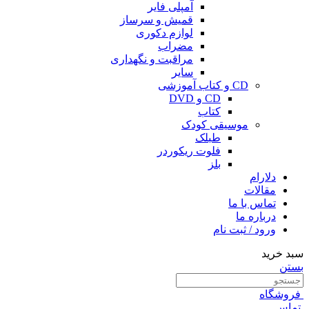
آمپلی فایر
قمیش و سرساز
لوازم دکوری
مضراب
مراقبت و نگهداری
سایر
CD و کتاب آموزشی
CD و DVD
کتاب
موسیقی کودک
طبلک
فلوت ریکوردر
بلز
دلارام
مقالات
تماس با ما
درباره ما
ورود / ثبت نام
سبد خرید
بستن
فروشگاه
تماس