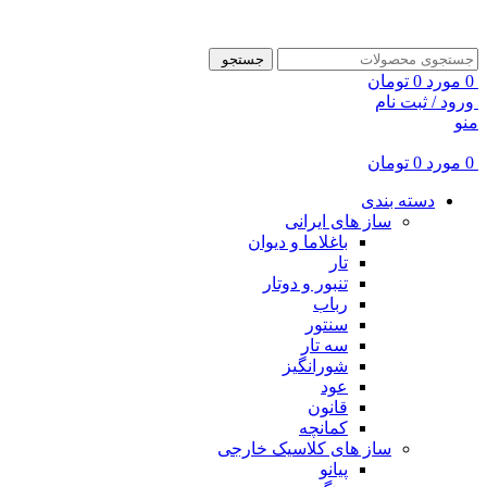
ADD ANYTHING HERE OR JUST REMOVE IT…
جستجو
0
مورد
0
تومان
ورود / ثبت نام
منو
0
مورد
0
تومان
دسته بندی
ساز های ایرانی
باغلاما و دیوان
تار
تنبور و دوتار
رباب
سنتور
سه تار
شورانگیز
عود
قانون
کمانچه
ساز های کلاسیک خارجی
پیانو