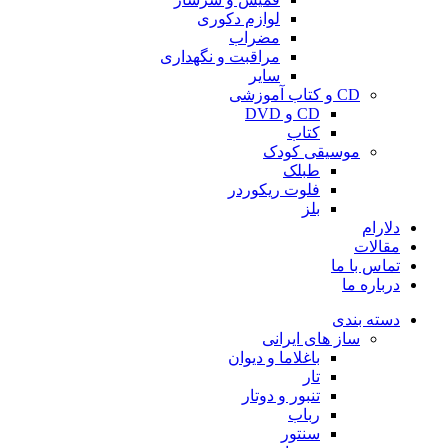
لوازم دکوری
مضراب
مراقبت و نگهداری
سایر
CD و کتاب آموزشی
CD و DVD
کتاب
موسیقی کودک
طبلک
فلوت ریکوردر
بلز
دلارام
مقالات
تماس با ما
درباره ما
دسته بندی
ساز های ایرانی
باغلاما و دیوان
تار
تنبور و دوتار
رباب
سنتور