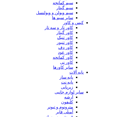
سیم کمانچه
سیم گیتار
سیم ویولن و ویولنسل
سایر سیم ها
کیس و کاور
کاور تار و سه تار
کاور گیتار
کاور تنبک
کاور تنبور
کاور دف
کاور عود
کاور کمانچه
کاور نی
سایر کاورها
پایه آلات
پایه ساز
پایه نت
زیرپایی
سایر لوازم جانبی
آرشه
کلیفون
مترونوم و تیونر
آمپلی فایر
قمیش و سرساز