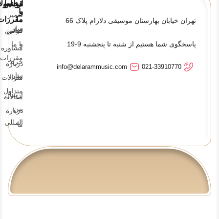
قوانین
ارتباط
محصولا
و
با
تعمیر
ما
مقررات
تهران خیابان بهارستان موسیقی دلارام پلاک 66
ساز
تماس
قوانین
پاسخگوی شما هستیم از شنبه تا پنجشنبه 9-19
و
با ما
مشاوره
مقررات
خرید
درباره
info@delarammusic.com
021-33910770
ساز
ما
سوالات
متداول
ارسال
مقالات
بین
درباره
المللی
ما