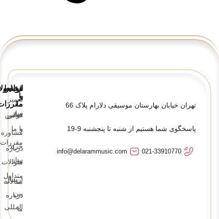
قوانین
ارتباط
محصولا
و
با
تعمیر
ما
مقررات
تهران خیابان بهارستان موسیقی دلارام پلاک 66
ساز
تماس
قوانین
پاسخگوی شما هستیم از شنبه تا پنجشنبه 9-19
و
با ما
مشاوره
مقررات
خرید
درباره
info@delarammusic.com
021-33910770
ساز
ما
سوالات
متداول
ارسال
مقالات
بین
درباره
المللی
ما