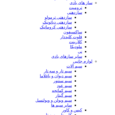
ساز های بادی
ترومپت
سازدهنی
سازدهنی ترمولو
سازدهنی دیاتونیک
سازدهنی کروماتیک
ساکسیفون
فلوت کلیددار
کلارینت
ملودیکا
نی
سایر سازهای بادی
لوازم جانبی
سیم آلات
سیم تار و سه تار
سیم دیوان و باغلاما
سیم سنتور
سیم عود
سیم کمانچه
سیم گیتار
سیم ویولن و ویولنسل
سایر سیم ها
کیس و کاور
کاور تار و سه تار