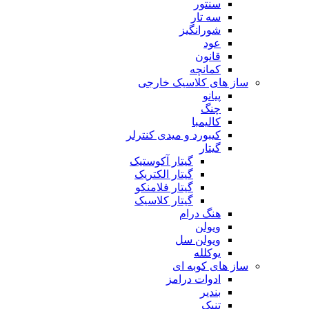
سنتور
سه تار
شورانگیز
عود
قانون
کمانچه
ساز های کلاسیک خارجی
پیانو
چنگ
کالیمبا
کیبورد و میدی کنترلر
گیتار
گیتار آکوستیک
گیتار الکتریک
گیتار فلامنکو
گیتار کلاسیک
هنگ درام
ویولن
ویولن سل
یوکلله
ساز های کوبه ای
ادوات درامز
بندیر
تنبک