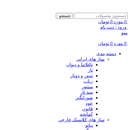
ADD ANYTHING HERE OR JUST REMOVE IT…
جستجو
0
مورد
0
تومان
ورود / ثبت نام
منو
0
مورد
0
تومان
دسته بندی
ساز های ایرانی
باغلاما و دیوان
تار
تنبور و دوتار
رباب
سنتور
سه تار
شورانگیز
عود
قانون
کمانچه
ساز های کلاسیک خارجی
پیانو