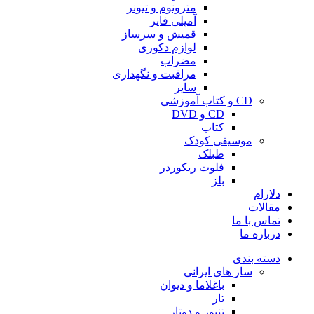
مترونوم و تیونر
آمپلی فایر
قمیش و سرساز
لوازم دکوری
مضراب
مراقبت و نگهداری
سایر
CD و کتاب آموزشی
CD و DVD
کتاب
موسیقی کودک
طبلک
فلوت ریکوردر
بلز
دلارام
مقالات
تماس با ما
درباره ما
دسته بندی
ساز های ایرانی
باغلاما و دیوان
تار
تنبور و دوتار