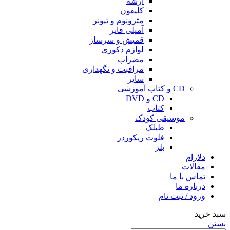
آرشه
کلیفون
مترونوم و تیونر
آمپلی فایر
قمیش و سرساز
لوازم دکوری
مضراب
مراقبت و نگهداری
سایر
CD و کتاب آموزشی
CD و DVD
کتاب
موسیقی کودک
طبلک
فلوت ریکوردر
بلز
دلارام
مقالات
تماس با ما
درباره ما
ورود / ثبت نام
سبد خرید
بستن