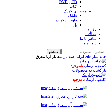
CD و DVD
کتاب
موسیقی کودک
طبلک
فلوت ریکوردر
بلز
دلارام
مقالات
تماس با ما
درباره ما
جستجو
خانه
ساز های ایرانی
سه تار
سه تار آریا معرق
کمانچه نریمان
ناموجود
بازگشت به محصولات
کلیفون آرتیکا
ناموجود