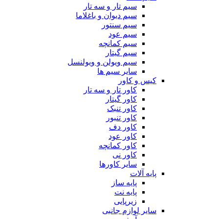
سیم تار و سه تار
سیم دیوان و باغلاما
سیم سنتور
سیم عود
سیم کمانچه
سیم گیتار
سیم ویولن و ویولنسل
سایر سیم ها
کیس و کاور
کاور تار و سه تار
کاور گیتار
کاور تنبک
کاور تنبور
کاور دف
کاور عود
کاور کمانچه
کاور نی
سایر کاورها
پایه آلات
پایه ساز
پایه نت
زیرپایی
سایر لوازم جانبی