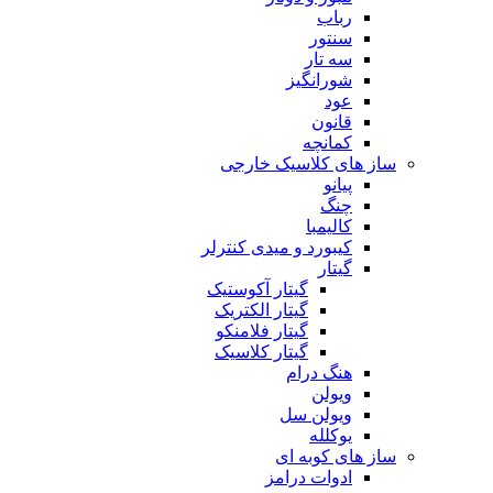
رباب
سنتور
سه تار
شورانگیز
عود
قانون
کمانچه
ساز های کلاسیک خارجی
پیانو
چنگ
کالیمبا
کیبورد و میدی کنترلر
گیتار
گیتار آکوستیک
گیتار الکتریک
گیتار فلامنکو
گیتار کلاسیک
هنگ درام
ویولن
ویولن سل
یوکلله
ساز های کوبه ای
ادوات درامز