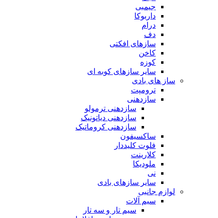
جیمبی
داربوکا
درام
دف
سازهای افکتی
کاخن
کوزه
سایر سازهای کوبه ای
ساز های بادی
ترومپت
سازدهنی
سازدهنی ترمولو
سازدهنی دیاتونیک
سازدهنی کروماتیک
ساکسیفون
فلوت کلیددار
کلارینت
ملودیکا
نی
سایر سازهای بادی
لوازم جانبی
سیم آلات
سیم تار و سه تار