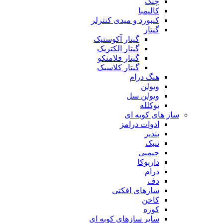
چنگ
کالیمبا
کیبورد و میدی کنترلر
گیتار
گیتار آکوستیک
گیتار الکتریک
گیتار فلامنکو
گیتار کلاسیک
هنگ درام
ویولن
ویولن سل
یوکلله
ساز های کوبه ای
ادوات درامز
بندیر
تنبک
جیمبی
داربوکا
درام
دف
سازهای افکتی
کاخن
کوزه
سایر سازهای کوبه ای