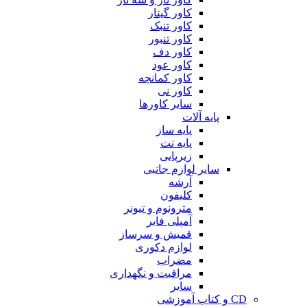
کاور گیتار
کاور تنبک
کاور تنبور
کاور دف
کاور عود
کاور کمانچه
کاور نی
سایر کاورها
پایه آلات
پایه ساز
پایه نت
زیرپایی
سایر لوازم جانبی
آرشه
کلیفون
مترونوم و تیونر
آمپلی فایر
قمیش و سرساز
لوازم دکوری
مضراب
مراقبت و نگهداری
سایر
CD و کتاب آموزشی