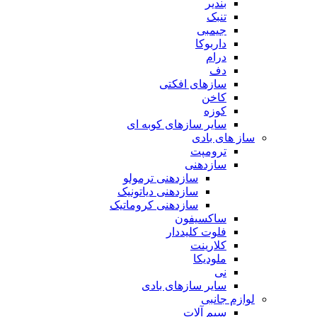
بندیر
تنبک
جیمبی
داربوکا
درام
دف
سازهای افکتی
کاخن
کوزه
سایر سازهای کوبه ای
ساز های بادی
ترومپت
سازدهنی
سازدهنی ترمولو
سازدهنی دیاتونیک
سازدهنی کروماتیک
ساکسیفون
فلوت کلیددار
کلارینت
ملودیکا
نی
سایر سازهای بادی
لوازم جانبی
سیم آلات