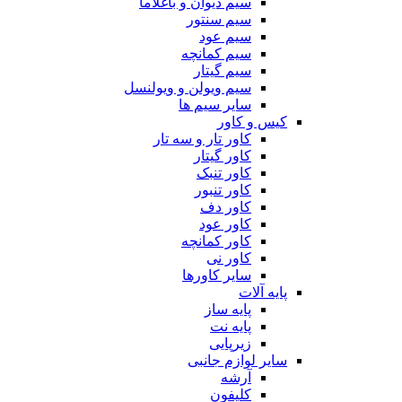
سیم دیوان و باغلاما
سیم سنتور
سیم عود
سیم کمانچه
سیم گیتار
سیم ویولن و ویولنسل
سایر سیم ها
کیس و کاور
کاور تار و سه تار
کاور گیتار
کاور تنبک
کاور تنبور
کاور دف
کاور عود
کاور کمانچه
کاور نی
سایر کاورها
پایه آلات
پایه ساز
پایه نت
زیرپایی
سایر لوازم جانبی
آرشه
کلیفون