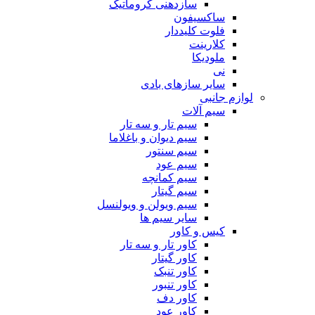
سازدهنی کروماتیک
ساکسیفون
فلوت کلیددار
کلارینت
ملودیکا
نی
سایر سازهای بادی
لوازم جانبی
سیم آلات
سیم تار و سه تار
سیم دیوان و باغلاما
سیم سنتور
سیم عود
سیم کمانچه
سیم گیتار
سیم ویولن و ویولنسل
سایر سیم ها
کیس و کاور
کاور تار و سه تار
کاور گیتار
کاور تنبک
کاور تنبور
کاور دف
کاور عود