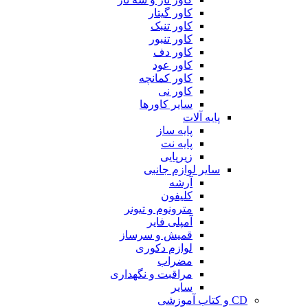
کاور گیتار
کاور تنبک
کاور تنبور
کاور دف
کاور عود
کاور کمانچه
کاور نی
سایر کاورها
پایه آلات
پایه ساز
پایه نت
زیرپایی
سایر لوازم جانبی
آرشه
کلیفون
مترونوم و تیونر
آمپلی فایر
قمیش و سرساز
لوازم دکوری
مضراب
مراقبت و نگهداری
سایر
CD و کتاب آموزشی