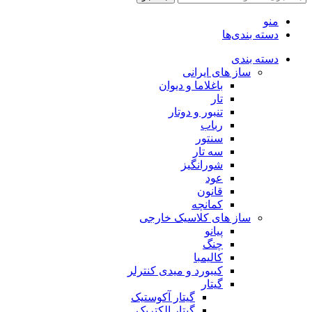
منو
دسته بندی‌ها
دسته بندی
ساز های ایرانی
باغلاما و دیوان
تار
تنبور و دوتار
رباب
سنتور
سه تار
شورانگیز
عود
قانون
کمانچه
ساز های کلاسیک خارجی
پیانو
چنگ
کالیمبا
کیبورد و میدی کنترلر
گیتار
گیتار آکوستیک
گیتار الکتریک