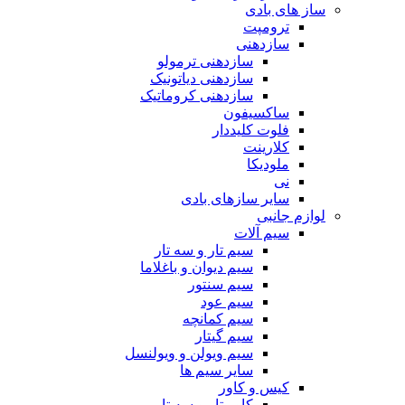
ساز های بادی
ترومپت
سازدهنی
سازدهنی ترمولو
سازدهنی دیاتونیک
سازدهنی کروماتیک
ساکسیفون
فلوت کلیددار
کلارینت
ملودیکا
نی
سایر سازهای بادی
لوازم جانبی
سیم آلات
سیم تار و سه تار
سیم دیوان و باغلاما
سیم سنتور
سیم عود
سیم کمانچه
سیم گیتار
سیم ویولن و ویولنسل
سایر سیم ها
کیس و کاور
کاور تار و سه تار