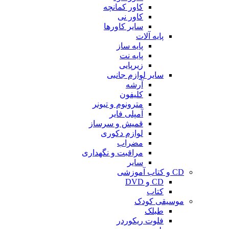
کاور کمانچه
کاور نی
سایر کاورها
پایه آلات
پایه ساز
پایه نت
زیرپایی
سایر لوازم جانبی
آرشه
کلیفون
مترونوم و تیونر
آمپلی فایر
قمیش و سرساز
لوازم دکوری
مضراب
مراقبت و نگهداری
سایر
CD و کتاب آموزشی
CD و DVD
کتاب
موسیقی کودک
طبلک
فلوت ریکوردر