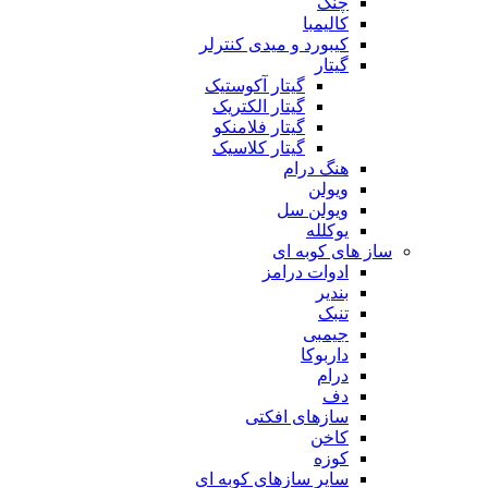
چنگ
کالیمبا
کیبورد و میدی کنترلر
گیتار
گیتار آکوستیک
گیتار الکتریک
گیتار فلامنکو
گیتار کلاسیک
هنگ درام
ویولن
ویولن سل
یوکلله
ساز های کوبه ای
ادوات درامز
بندیر
تنبک
جیمبی
داربوکا
درام
دف
سازهای افکتی
کاخن
کوزه
سایر سازهای کوبه ای