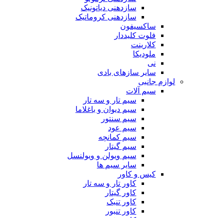
سازدهنی دیاتونیک
سازدهنی کروماتیک
ساکسیفون
فلوت کلیددار
کلارینت
ملودیکا
نی
سایر سازهای بادی
لوازم جانبی
سیم آلات
سیم تار و سه تار
سیم دیوان و باغلاما
سیم سنتور
سیم عود
سیم کمانچه
سیم گیتار
سیم ویولن و ویولنسل
سایر سیم ها
کیس و کاور
کاور تار و سه تار
کاور گیتار
کاور تنبک
کاور تنبور