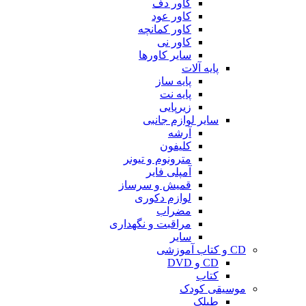
کاور دف
کاور عود
کاور کمانچه
کاور نی
سایر کاورها
پایه آلات
پایه ساز
پایه نت
زیرپایی
سایر لوازم جانبی
آرشه
کلیفون
مترونوم و تیونر
آمپلی فایر
قمیش و سرساز
لوازم دکوری
مضراب
مراقبت و نگهداری
سایر
CD و کتاب آموزشی
CD و DVD
کتاب
موسیقی کودک
طبلک