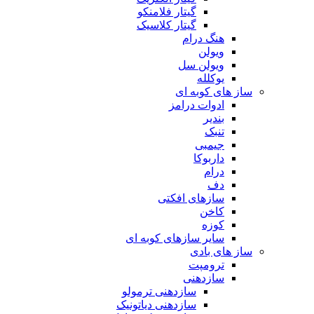
گیتار فلامنکو
گیتار کلاسیک
هنگ درام
ویولن
ویولن سل
یوکلله
ساز های کوبه ای
ادوات درامز
بندیر
تنبک
جیمبی
داربوکا
درام
دف
سازهای افکتی
کاخن
کوزه
سایر سازهای کوبه ای
ساز های بادی
ترومپت
سازدهنی
سازدهنی ترمولو
سازدهنی دیاتونیک