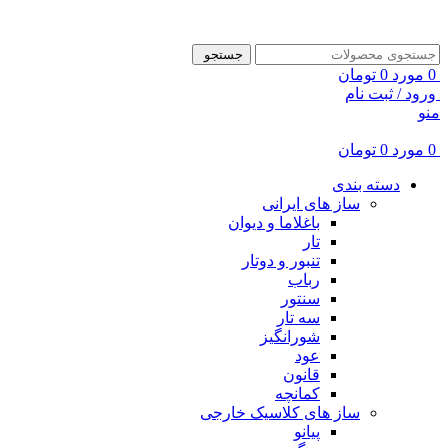
ADD ANYTHING HERE OR JUST REMOVE IT…
جستجو
0
مورد
0
تومان
ورود / ثبت نام
منو
0
مورد
0
تومان
دسته بندی
ساز های ایرانی
باغلاما و دیوان
تار
تنبور و دوتار
رباب
سنتور
سه تار
شورانگیز
عود
قانون
کمانچه
ساز های کلاسیک خارجی
پیانو