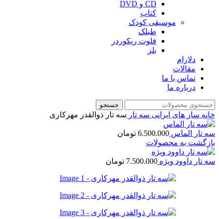
CD و DVD
کتاب
موسیقی کودک
طبلک
فلوت ریکوردر
بلز
دلارام
مقالات
تماس با ما
درباره ما
جستجو
خانه
ساز های ایرانی
سه تار
سه تار ذوالقدر مهرکاری
سه تار الماس
6.500.000
تومان
بازگشت به محصولات
سه تار داوود ویژه
7.500.000
تومان