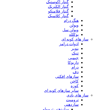
گیتار آکوستیک
گیتار الکتریک
گیتار فلامنکو
گیتار کلاسیک
هنگ درام
ویولن
ویولن سل
یوکلله
ساز های کوبه ای
ادوات درامز
بندیر
تنبک
جیمبی
داربوکا
درام
دف
سازهای افکتی
کاخن
کوزه
سایر سازهای کوبه ای
ساز های بادی
ترومپت
سازدهنی
سازدهنی ترمولو