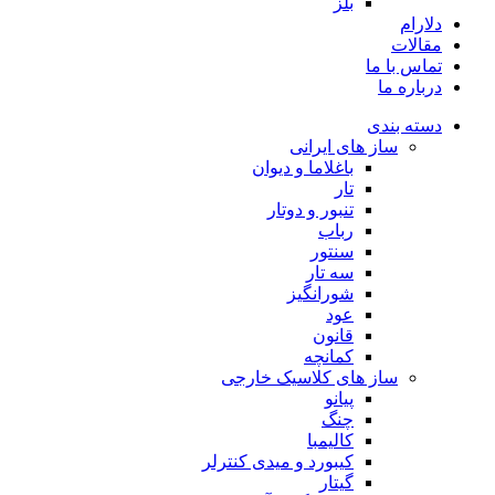
بلز
دلارام
مقالات
تماس با ما
درباره ما
دسته بندی
ساز های ایرانی
باغلاما و دیوان
تار
تنبور و دوتار
رباب
سنتور
سه تار
شورانگیز
عود
قانون
کمانچه
ساز های کلاسیک خارجی
پیانو
چنگ
کالیمبا
کیبورد و میدی کنترلر
گیتار