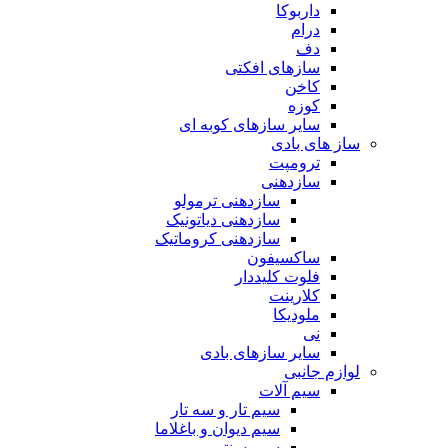
داربوکا
درام
دف
سازهای افکتی
کاخن
کوزه
سایر سازهای کوبه ای
ساز های بادی
ترومپت
سازدهنی
سازدهنی ترمولو
سازدهنی دیاتونیک
سازدهنی کروماتیک
ساکسیفون
فلوت کلیددار
کلارینت
ملودیکا
نی
سایر سازهای بادی
لوازم جانبی
سیم آلات
سیم تار و سه تار
سیم دیوان و باغلاما
سیم سنتور