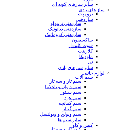
سایر سازهای کوبه ای
ساز های بادی
ترومپت
سازدهنی
سازدهنی ترمولو
سازدهنی دیاتونیک
سازدهنی کروماتیک
ساکسیفون
فلوت کلیددار
کلارینت
ملودیکا
نی
سایر سازهای بادی
لوازم جانبی
سیم آلات
سیم تار و سه تار
سیم دیوان و باغلاما
سیم سنتور
سیم عود
سیم کمانچه
سیم گیتار
سیم ویولن و ویولنسل
سایر سیم ها
کیس و کاور
کاور تار و سه تار