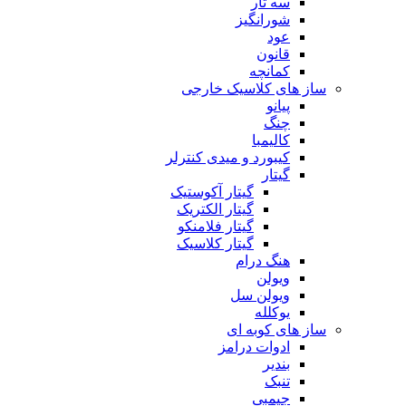
سه تار
شورانگیز
عود
قانون
کمانچه
ساز های کلاسیک خارجی
پیانو
چنگ
کالیمبا
کیبورد و میدی کنترلر
گیتار
گیتار آکوستیک
گیتار الکتریک
گیتار فلامنکو
گیتار کلاسیک
هنگ درام
ویولن
ویولن سل
یوکلله
ساز های کوبه ای
ادوات درامز
بندیر
تنبک
جیمبی