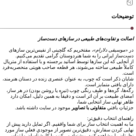
توضیحات
اصالت و تفاوت‌های طبیعی در سازهای دست‌ساز
در
«موسیقی دلارام»،
مفتخریم که گلچینی از نفیس‌ترین سازهای
دست‌ساز ایرانی را به شما هنردوستان گرامی تقدیم می‌کنیم.
از آنجایی که این سازها توسط اساتید برجسته و با استفاده از متریال
کاملاً طبیعی ساخته می‌شوند، هر قطعه صاحب هویتی منحصر‌به‌فرد
است.
شایان ذکر است که چوب، به عنوان عنصری زنده در دستان هنرمند،
دارای بافتی
متمایز
است.
رگه‌ها، گره‌ها و طیف رنگی چوب (تیره یا روشن بودن) در هر ساز،
امضای طبیعت بر آن اثر است و دقیقاً به همین دلیل، امکان دارد
ظاهر نهایی ساز انتخابی شما،
جزئیاتِ بافتیِ
متفاوتی با تصاویر
موجود در سایت داشته باشد.
راهنمای انتخاب دقیق‌تر:
ما به اهمیت انتخاب ساز برای شما واقفیم. اگر تمایل دارید پیش از
نهایی کردن سفارش، دقیق‌ترین تصویر از موجودیِ فعلیِ سازِ مورد
نظرتان را مشاهده کنید، پیشنهاد می‌کنیم با کارشناسان ما تماس