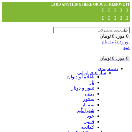
ADD ANYTHING HERE OR JUST REMOVE IT…
0
مورد
0
تومان
ورود / ثبت نام
منو
0
مورد
0
تومان
دسته بندی
ساز های ایرانی
باغلاما و دیوان
تار
تنبور و دوتار
رباب
سنتور
سه تار
شورانگیز
عود
قانون
کمانچه