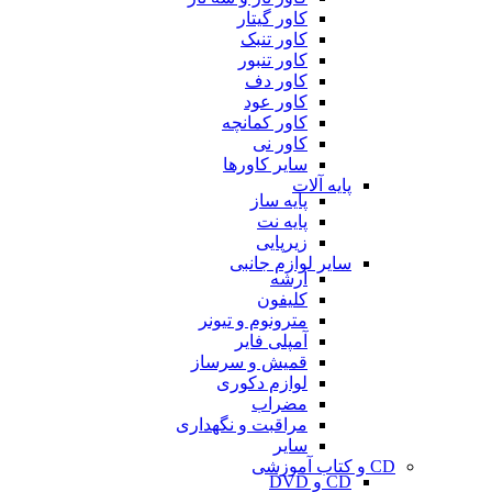
کاور گیتار
کاور تنبک
کاور تنبور
کاور دف
کاور عود
کاور کمانچه
کاور نی
سایر کاورها
پایه آلات
پایه ساز
پایه نت
زیرپایی
سایر لوازم جانبی
آرشه
کلیفون
مترونوم و تیونر
آمپلی فایر
قمیش و سرساز
لوازم دکوری
مضراب
مراقبت و نگهداری
سایر
CD و کتاب آموزشی
CD و DVD