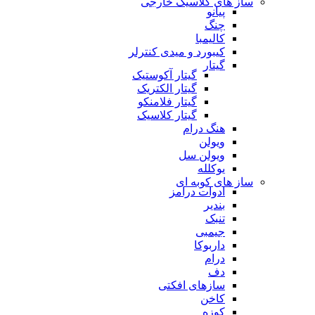
ساز های کلاسیک خارجی
پیانو
چنگ
کالیمبا
کیبورد و میدی کنترلر
گیتار
گیتار آکوستیک
گیتار الکتریک
گیتار فلامنکو
گیتار کلاسیک
هنگ درام
ویولن
ویولن سل
یوکلله
ساز های کوبه ای
ادوات درامز
بندیر
تنبک
جیمبی
داربوکا
درام
دف
سازهای افکتی
کاخن
کوزه