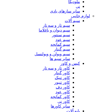
ملودیکا
نی
سایر سازهای بادی
لوازم جانبی
سیم آلات
سیم تار و سه تار
سیم دیوان و باغلاما
سیم سنتور
سیم عود
سیم کمانچه
سیم گیتار
سیم ویولن و ویولنسل
سایر سیم ها
کیس و کاور
کاور تار و سه تار
کاور گیتار
کاور تنبک
کاور تنبور
کاور دف
کاور عود
کاور کمانچه
کاور نی
سایر کاورها
پایه آلات