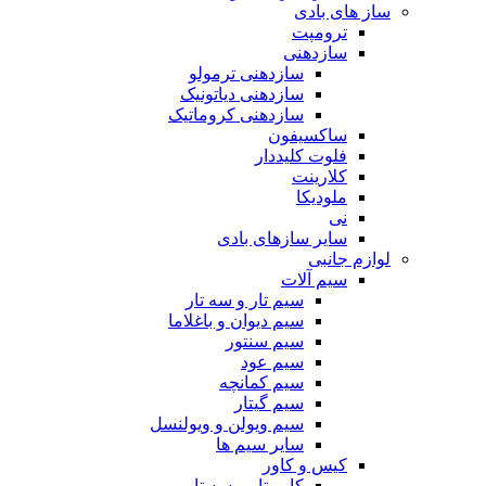
ساز های بادی
ترومپت
سازدهنی
سازدهنی ترمولو
سازدهنی دیاتونیک
سازدهنی کروماتیک
ساکسیفون
فلوت کلیددار
کلارینت
ملودیکا
نی
سایر سازهای بادی
لوازم جانبی
سیم آلات
سیم تار و سه تار
سیم دیوان و باغلاما
سیم سنتور
سیم عود
سیم کمانچه
سیم گیتار
سیم ویولن و ویولنسل
سایر سیم ها
کیس و کاور
کاور تار و سه تار