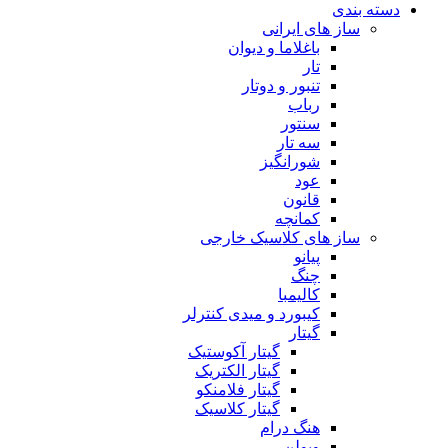
دسته بندی
ساز های ایرانی
باغلاما و دیوان
تار
تنبور و دوتار
رباب
سنتور
سه تار
شورانگیز
عود
قانون
کمانچه
ساز های کلاسیک خارجی
پیانو
چنگ
کالیمبا
کیبورد و میدی کنترلر
گیتار
گیتار آکوستیک
گیتار الکتریک
گیتار فلامنکو
گیتار کلاسیک
هنگ درام
ویولن