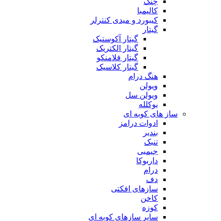
چنگ
کالیمبا
کیبورد و میدی کنترلر
گیتار
گیتار آکوستیک
گیتار الکتریک
گیتار فلامنکو
گیتار کلاسیک
هنگ درام
ویولن
ویولن سل
یوکلله
ساز های کوبه ای
ادوات درامز
بندیر
تنبک
جیمبی
داربوکا
درام
دف
سازهای افکتی
کاخن
کوزه
سایر سازهای کوبه ای