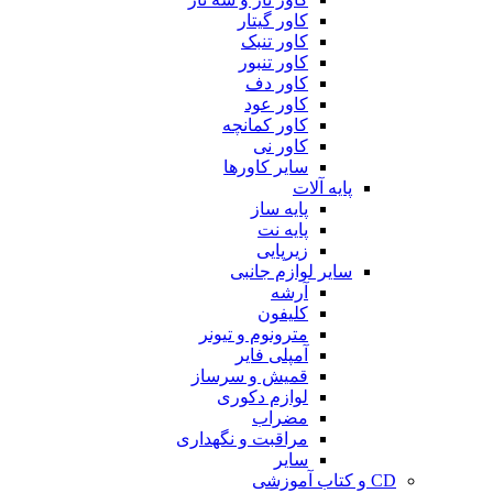
کاور گیتار
کاور تنبک
کاور تنبور
کاور دف
کاور عود
کاور کمانچه
کاور نی
سایر کاورها
پایه آلات
پایه ساز
پایه نت
زیرپایی
سایر لوازم جانبی
آرشه
کلیفون
مترونوم و تیونر
آمپلی فایر
قمیش و سرساز
لوازم دکوری
مضراب
مراقبت و نگهداری
سایر
CD و کتاب آموزشی