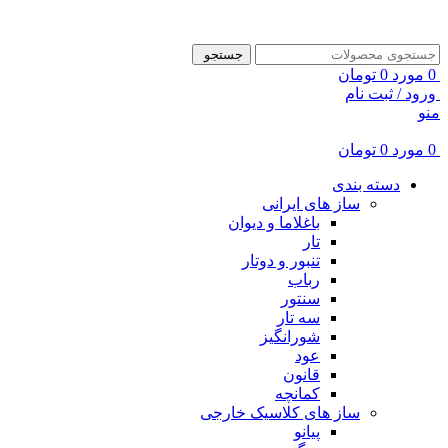
ADD ANYTHING HERE OR JUST REMOVE IT…
جستجو
0
مورد
0
تومان
ورود / ثبت نام
منو
0
مورد
0
تومان
دسته بندی
ساز های ایرانی
باغلاما و دیوان
تار
تنبور و دوتار
رباب
سنتور
سه تار
شورانگیز
عود
قانون
کمانچه
ساز های کلاسیک خارجی
پیانو