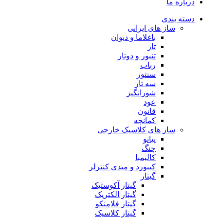
درباره ما
دسته بندی
ساز های ایرانی
باغلاما و دیوان
تار
تنبور و دوتار
رباب
سنتور
سه تار
شورانگیز
عود
قانون
کمانچه
ساز های کلاسیک خارجی
پیانو
چنگ
کالیمبا
کیبورد و میدی کنترلر
گیتار
گیتار آکوستیک
گیتار الکتریک
گیتار فلامنکو
گیتار کلاسیک