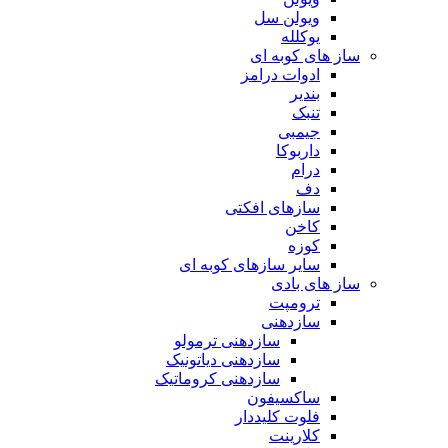
ویولن سل
یوکلله
ساز های کوبه ای
ادوات درامز
بندیر
تنبک
جیمبی
داربوکا
درام
دف
سازهای افکتی
کاخن
کوزه
سایر سازهای کوبه ای
ساز های بادی
ترومپت
سازدهنی
سازدهنی ترمولو
سازدهنی دیاتونیک
سازدهنی کروماتیک
ساکسیفون
فلوت کلیددار
کلارینت