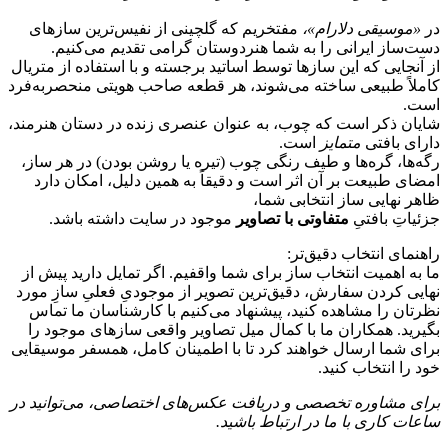
در
«موسیقی دلارام»،
مفتخریم که گلچینی از نفیس‌ترین سازهای
دست‌ساز ایرانی را به شما هنردوستان گرامی تقدیم می‌کنیم.
از آنجایی که این سازها توسط اساتید برجسته و با استفاده از متریال
کاملاً طبیعی ساخته می‌شوند، هر قطعه صاحب هویتی منحصر‌به‌فرد
است.
شایان ذکر است که چوب، به عنوان عنصری زنده در دستان هنرمند،
دارای بافتی
متمایز
است.
رگه‌ها، گره‌ها و طیف رنگی چوب (تیره یا روشن بودن) در هر ساز،
امضای طبیعت بر آن اثر است و دقیقاً به همین دلیل، امکان دارد
ظاهر نهایی ساز انتخابی شما،
جزئیاتِ بافتیِ
متفاوتی با تصاویر
موجود در سایت داشته باشد.
راهنمای انتخاب دقیق‌تر:
ما به اهمیت انتخاب ساز برای شما واقفیم. اگر تمایل دارید پیش از
نهایی کردن سفارش، دقیق‌ترین تصویر از موجودیِ فعلیِ سازِ مورد
نظرتان را مشاهده کنید، پیشنهاد می‌کنیم با کارشناسان ما تماس
بگیرید. همکاران ما با کمال میل تصاویر واقعی سازهای موجود را
برای شما ارسال خواهند کرد تا با اطمینان کامل، همسفر موسیقایی
خود را انتخاب کنید.
برای مشاوره تخصصی و دریافت عکس‌های اختصاصی، می‌توانید در
ساعات کاری با ما در ارتباط باشید.