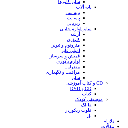
سایر کاورها
پایه آلات
پایه ساز
پایه نت
زیرپایی
سایر لوازم جانبی
آرشه
کلیفون
مترونوم و تیونر
آمپلی فایر
قمیش و سرساز
لوازم دکوری
مضراب
مراقبت و نگهداری
سایر
CD و کتاب آموزشی
CD و DVD
کتاب
موسیقی کودک
طبلک
فلوت ریکوردر
بلز
دلارام
مقالات