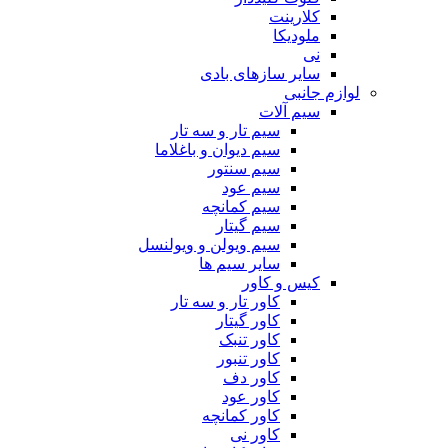
کلارینت
ملودیکا
نی
سایر سازهای بادی
لوازم جانبی
سیم آلات
سیم تار و سه تار
سیم دیوان و باغلاما
سیم سنتور
سیم عود
سیم کمانچه
سیم گیتار
سیم ویولن و ویولنسل
سایر سیم ها
کیس و کاور
کاور تار و سه تار
کاور گیتار
کاور تنبک
کاور تنبور
کاور دف
کاور عود
کاور کمانچه
کاور نی