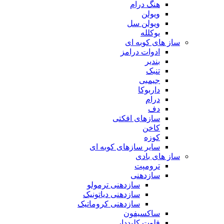
هنگ درام
ویولن
ویولن سل
یوکلله
ساز های کوبه ای
ادوات درامز
بندیر
تنبک
جیمبی
داربوکا
درام
دف
سازهای افکتی
کاخن
کوزه
سایر سازهای کوبه ای
ساز های بادی
ترومپت
سازدهنی
سازدهنی ترمولو
سازدهنی دیاتونیک
سازدهنی کروماتیک
ساکسیفون
فلوت کلیددار