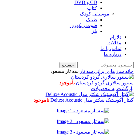
CD و DVD
کتاب
موسیقی کودک
طبلک
فلوت ریکوردر
بلز
دلارام
مقالات
تماس با ما
درباره ما
جستجو
خانه
ساز های ایرانی
سه تار
سه تار مسعود
سنتور سالاری گردو کردستان
ناموجود
بازگشت به محصولات
گیتار آکوستیک شکتر مدل Deluxe Acoustic
ناموجود