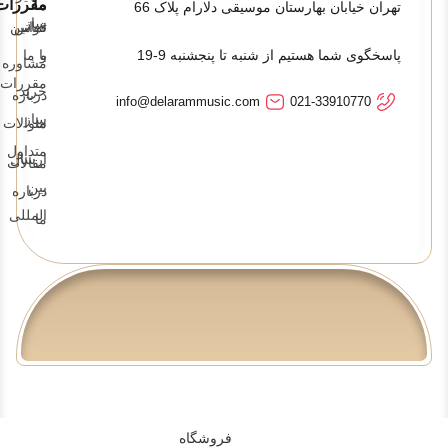
ما
مقررات
تهران خیابان بهارستان موسیقی دلارام پلاک 66
ساز
تماس
قوانین
پاسخگوی شما هستیم از شنبه تا پنجشنبه 9-19
و
با ما
مشاوره
مقررات
خرید
درباره
info@delarammusic.com
021-33910770
ساز
ما
سوالات
متداول
ارسال
مقالات
بین
درباره
المللی
ما
فروشگاه