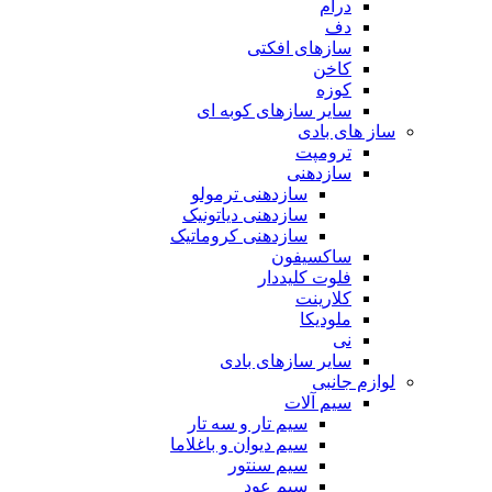
درام
دف
سازهای افکتی
کاخن
کوزه
سایر سازهای کوبه ای
ساز های بادی
ترومپت
سازدهنی
سازدهنی ترمولو
سازدهنی دیاتونیک
سازدهنی کروماتیک
ساکسیفون
فلوت کلیددار
کلارینت
ملودیکا
نی
سایر سازهای بادی
لوازم جانبی
سیم آلات
سیم تار و سه تار
سیم دیوان و باغلاما
سیم سنتور
سیم عود