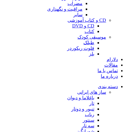
مضراب
مراقبت و نگهداری
سایر
CD و کتاب آموزشی
CD و DVD
کتاب
موسیقی کودک
طبلک
فلوت ریکوردر
بلز
دلارام
مقالات
تماس با ما
درباره ما
دسته بندی
ساز های ایرانی
باغلاما و دیوان
تار
تنبور و دوتار
رباب
سنتور
سه تار
شورانگیز