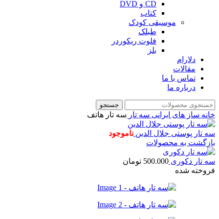
CD و DVD
کتاب
موسیقی کودک
طبلک
فلوت ریکوردر
بلز
دلارام
مقالات
تماس با ما
درباره ما
جستجو
خانه
ساز های ایرانی
سه تار
سه تار هاتف
سه تار پوستی جلال الدین
ناموجود
بازگشت به محصولات
سه تار دکوری
500.000
تومان
فروخته شده