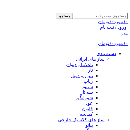
ADD ANYTHING HERE OR JUST REMOVE IT…
جستجو
0
مورد
0
تومان
ورود / ثبت نام
منو
0
مورد
0
تومان
دسته بندی
ساز های ایرانی
باغلاما و دیوان
تار
تنبور و دوتار
رباب
سنتور
سه تار
شورانگیز
عود
قانون
کمانچه
ساز های کلاسیک خارجی
پیانو