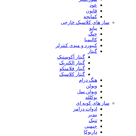
عود
قانون
کمانچه
ساز های کلاسیک خارجی
پیانو
چنگ
کالیمبا
کیبورد و میدی کنترلر
گیتار
گیتار آکوستیک
گیتار الکتریک
گیتار فلامنکو
گیتار کلاسیک
هنگ درام
ویولن
ویولن سل
یوکلله
ساز های کوبه ای
ادوات درامز
بندیر
تنبک
جیمبی
داربوکا