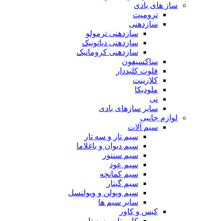
ساز های بادی
ترومپت
سازدهنی
سازدهنی ترمولو
سازدهنی دیاتونیک
سازدهنی کروماتیک
ساکسیفون
فلوت کلیددار
کلارینت
ملودیکا
نی
سایر سازهای بادی
لوازم جانبی
سیم آلات
سیم تار و سه تار
سیم دیوان و باغلاما
سیم سنتور
سیم عود
سیم کمانچه
سیم گیتار
سیم ویولن و ویولنسل
سایر سیم ها
کیس و کاور
کاور تار و سه تار