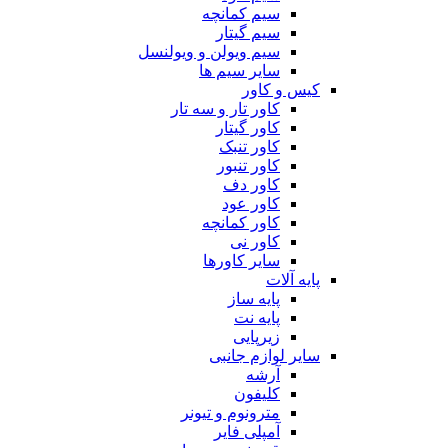
سیم کمانچه
سیم گیتار
سیم ویولن و ویولنسل
سایر سیم ها
کیس و کاور
کاور تار و سه تار
کاور گیتار
کاور تنبک
کاور تنبور
کاور دف
کاور عود
کاور کمانچه
کاور نی
سایر کاورها
پایه آلات
پایه ساز
پایه نت
زیرپایی
سایر لوازم جانبی
آرشه
کلیفون
مترونوم و تیونر
آمپلی فایر