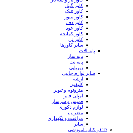
کاور گیتار
کاور تنبک
کاور تنبور
کاور دف
کاور عود
کاور کمانچه
کاور نی
سایر کاورها
پایه آلات
پایه ساز
پایه نت
زیرپایی
سایر لوازم جانبی
آرشه
کلیفون
مترونوم و تیونر
آمپلی فایر
قمیش و سرساز
لوازم دکوری
مضراب
مراقبت و نگهداری
سایر
CD و کتاب آموزشی