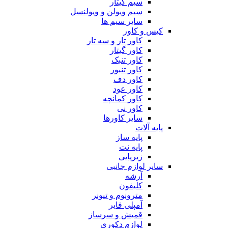
سیم گیتار
سیم ویولن و ویولنسل
سایر سیم ها
کیس و کاور
کاور تار و سه تار
کاور گیتار
کاور تنبک
کاور تنبور
کاور دف
کاور عود
کاور کمانچه
کاور نی
سایر کاورها
پایه آلات
پایه ساز
پایه نت
زیرپایی
سایر لوازم جانبی
آرشه
کلیفون
مترونوم و تیونر
آمپلی فایر
قمیش و سرساز
لوازم دکوری