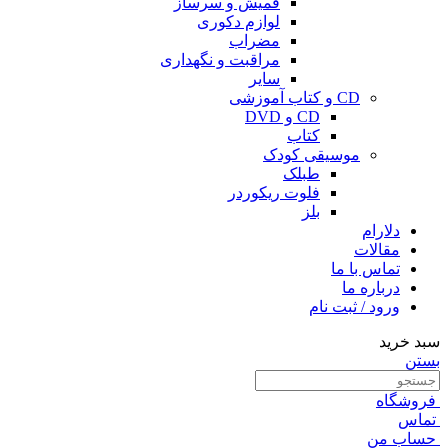
قمیش و سرساز
لوازم دکوری
مضراب
مراقبت و نگهداری
سایر
CD و کتاب آموزشی
CD و DVD
کتاب
موسیقی کودک
طبلک
فلوت ریکوردر
بلز
دلارام
مقالات
تماس با ما
درباره ما
ورود / ثبت نام
سبد خرید
بستن
فروشگاه
تماس
حساب من