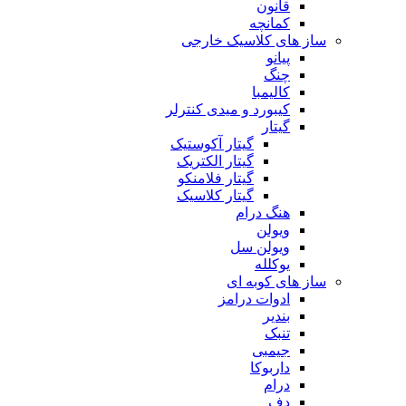
قانون
کمانچه
ساز های کلاسیک خارجی
پیانو
چنگ
کالیمبا
کیبورد و میدی کنترلر
گیتار
گیتار آکوستیک
گیتار الکتریک
گیتار فلامنکو
گیتار کلاسیک
هنگ درام
ویولن
ویولن سل
یوکلله
ساز های کوبه ای
ادوات درامز
بندیر
تنبک
جیمبی
داربوکا
درام
دف