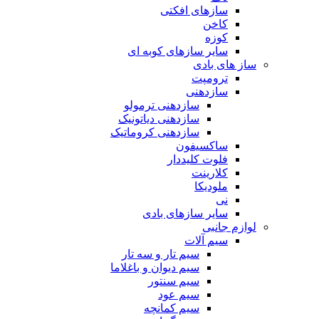
سازهای افکتی
کاخن
کوزه
سایر سازهای کوبه ای
ساز های بادی
ترومپت
سازدهنی
سازدهنی ترمولو
سازدهنی دیاتونیک
سازدهنی کروماتیک
ساکسیفون
فلوت کلیددار
کلارینت
ملودیکا
نی
سایر سازهای بادی
لوازم جانبی
سیم آلات
سیم تار و سه تار
سیم دیوان و باغلاما
سیم سنتور
سیم عود
سیم کمانچه