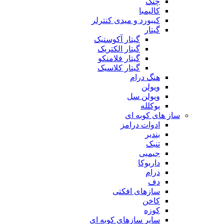
چنگ
کالیمبا
کیبورد و میدی کنترلر
گیتار
گیتار آکوستیک
گیتار الکتریک
گیتار فلامنکو
گیتار کلاسیک
هنگ درام
ویولن
ویولن سل
یوکلله
ساز های کوبه ای
ادوات درامز
بندیر
تنبک
جیمبی
داربوکا
درام
دف
سازهای افکتی
کاخن
کوزه
سایر سازهای کوبه ای