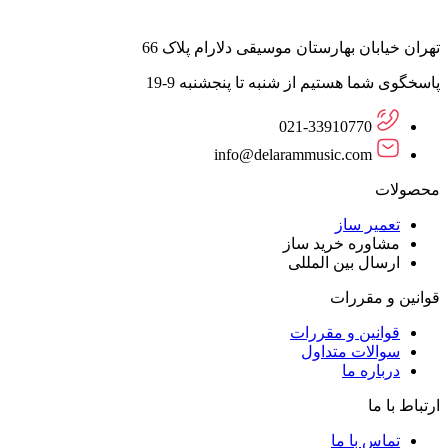
تهران خیابان بهارستان موسیقی دلارام پلاک 66
پاسخگوی شما هستیم از شنبه تا پنجشنبه 9-19
021-33910770
info@delarammusic.com
محصولات
تعمیر ساز
مشاوره خرید ساز
ارسال بین المللی
قوانین و مقررات
قوانین و مقررات
سوالات متداول
درباره ما
ارتباط با ما
تماس با ما