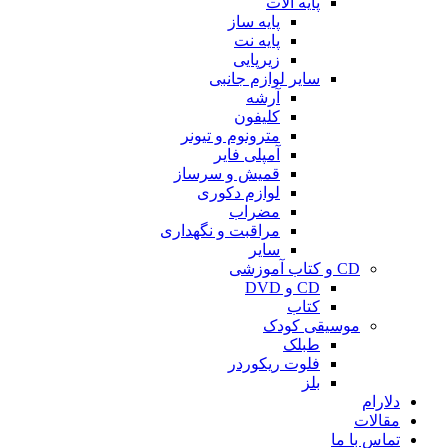
پایه آلات
پایه ساز
پایه نت
زیرپایی
سایر لوازم جانبی
آرشه
کلیفون
مترونوم و تیونر
آمپلی فایر
قمیش و سرساز
لوازم دکوری
مضراب
مراقبت و نگهداری
سایر
CD و کتاب آموزشی
CD و DVD
کتاب
موسیقی کودک
طبلک
فلوت ریکوردر
بلز
دلارام
مقالات
تماس با ما