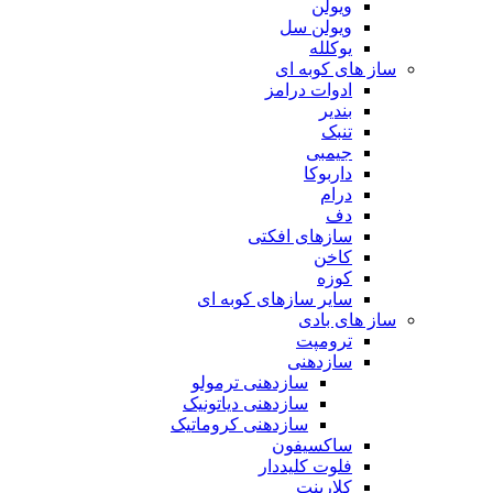
ویولن
ویولن سل
یوکلله
ساز های کوبه ای
ادوات درامز
بندیر
تنبک
جیمبی
داربوکا
درام
دف
سازهای افکتی
کاخن
کوزه
سایر سازهای کوبه ای
ساز های بادی
ترومپت
سازدهنی
سازدهنی ترمولو
سازدهنی دیاتونیک
سازدهنی کروماتیک
ساکسیفون
فلوت کلیددار
کلارینت