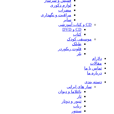
قمیش و سرساز
لوازم دکوری
مضراب
مراقبت و نگهداری
سایر
CD و کتاب آموزشی
CD و DVD
کتاب
موسیقی کودک
طبلک
فلوت ریکوردر
بلز
دلارام
مقالات
تماس با ما
درباره ما
دسته بندی
ساز های ایرانی
باغلاما و دیوان
تار
تنبور و دوتار
رباب
سنتور