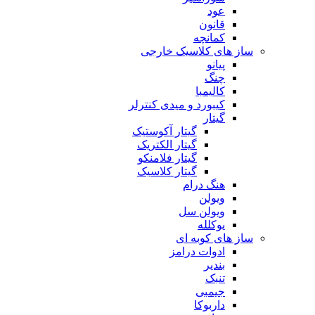
عود
قانون
کمانچه
ساز های کلاسیک خارجی
پیانو
چنگ
کالیمبا
کیبورد و میدی کنترلر
گیتار
گیتار آکوستیک
گیتار الکتریک
گیتار فلامنکو
گیتار کلاسیک
هنگ درام
ویولن
ویولن سل
یوکلله
ساز های کوبه ای
ادوات درامز
بندیر
تنبک
جیمبی
داربوکا