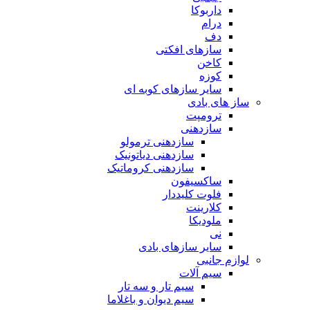
داربوکا
درام
دف
سازهای افکتی
کاخن
کوزه
سایر سازهای کوبه ای
ساز های بادی
ترومپت
سازدهنی
سازدهنی ترمولو
سازدهنی دیاتونیک
سازدهنی کروماتیک
ساکسیفون
فلوت کلیددار
کلارینت
ملودیکا
نی
سایر سازهای بادی
لوازم جانبی
سیم آلات
سیم تار و سه تار
سیم دیوان و باغلاما