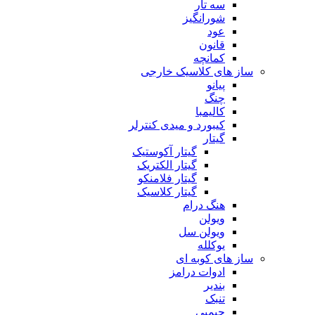
سه تار
شورانگیز
عود
قانون
کمانچه
ساز های کلاسیک خارجی
پیانو
چنگ
کالیمبا
کیبورد و میدی کنترلر
گیتار
گیتار آکوستیک
گیتار الکتریک
گیتار فلامنکو
گیتار کلاسیک
هنگ درام
ویولن
ویولن سل
یوکلله
ساز های کوبه ای
ادوات درامز
بندیر
تنبک
جیمبی