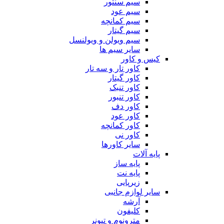
سیم سنتور
سیم عود
سیم کمانچه
سیم گیتار
سیم ویولن و ویولنسل
سایر سیم ها
کیس و کاور
کاور تار و سه تار
کاور گیتار
کاور تنبک
کاور تنبور
کاور دف
کاور عود
کاور کمانچه
کاور نی
سایر کاورها
پایه آلات
پایه ساز
پایه نت
زیرپایی
سایر لوازم جانبی
آرشه
کلیفون
مترونوم و تیونر