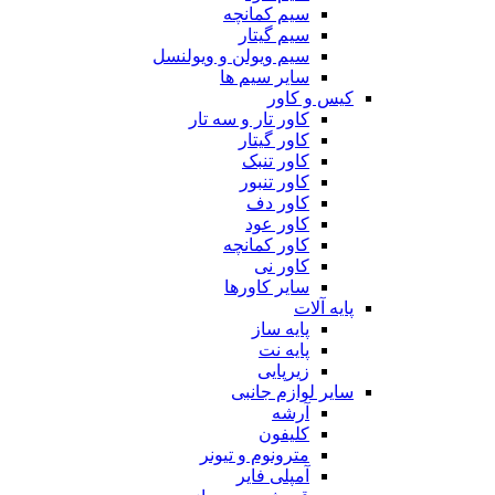
سیم کمانچه
سیم گیتار
سیم ویولن و ویولنسل
سایر سیم ها
کیس و کاور
کاور تار و سه تار
کاور گیتار
کاور تنبک
کاور تنبور
کاور دف
کاور عود
کاور کمانچه
کاور نی
سایر کاورها
پایه آلات
پایه ساز
پایه نت
زیرپایی
سایر لوازم جانبی
آرشه
کلیفون
مترونوم و تیونر
آمپلی فایر