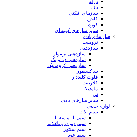
درام
دف
سازهای افکتی
کاخن
کوزه
سایر سازهای کوبه ای
ساز های بادی
ترومپت
سازدهنی
سازدهنی ترمولو
سازدهنی دیاتونیک
سازدهنی کروماتیک
ساکسیفون
فلوت کلیددار
کلارینت
ملودیکا
نی
سایر سازهای بادی
لوازم جانبی
سیم آلات
سیم تار و سه تار
سیم دیوان و باغلاما
سیم سنتور
سیم عود