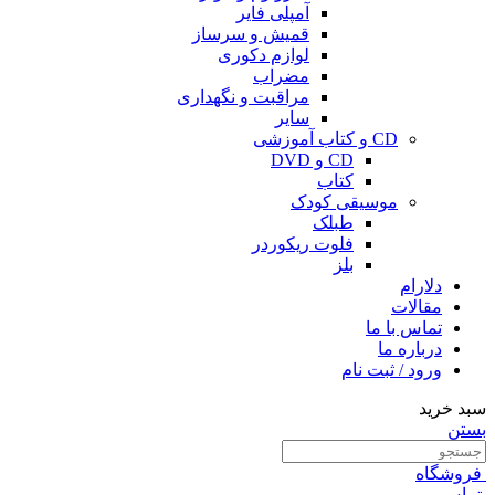
آمپلی فایر
قمیش و سرساز
لوازم دکوری
مضراب
مراقبت و نگهداری
سایر
CD و کتاب آموزشی
CD و DVD
کتاب
موسیقی کودک
طبلک
فلوت ریکوردر
بلز
دلارام
مقالات
تماس با ما
درباره ما
ورود / ثبت نام
سبد خرید
بستن
فروشگاه
تماس