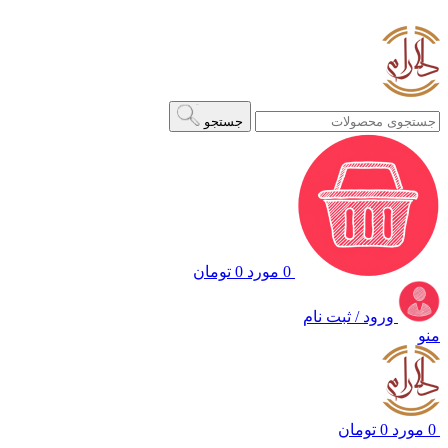
ADD ANYTHING HERE OR JUST REMOVE IT…
جستجو
0
مورد
0
تومان
ورود / ثبت نام
منو
0
مورد
0
تومان