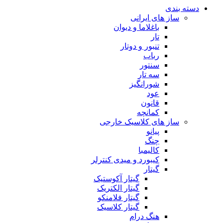
دسته بندی
ساز های ایرانی
باغلاما و دیوان
تار
تنبور و دوتار
رباب
سنتور
سه تار
شورانگیز
عود
قانون
کمانچه
ساز های کلاسیک خارجی
پیانو
چنگ
کالیمبا
کیبورد و میدی کنترلر
گیتار
گیتار آکوستیک
گیتار الکتریک
گیتار فلامنکو
گیتار کلاسیک
هنگ درام