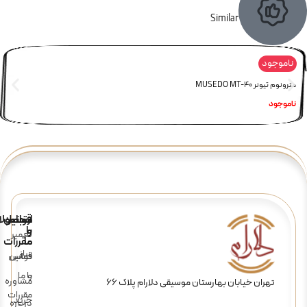
Similar
ناموجود
مترونوم تیونر MUSEDO MT-40
ناموجود
ارتباط
قوانین
محصولا
و
با
تعمیر
ما
مقررات
ساز
تماس
قوانین
و
با ما
مشاوره
تهران خیابان بهارستان موسیقی دلارام پلاک 66
مقررات
خرید
درباره