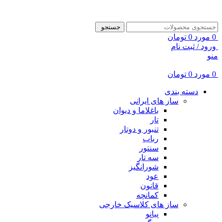
ADD ANYTHING HERE OR JUST REMOVE IT…
جستجو
0
مورد
0
تومان
ورود / ثبت نام
منو
0
مورد
0
تومان
دسته بندی
ساز های ایرانی
باغلاما و دیوان
تار
تنبور و دوتار
رباب
سنتور
سه تار
شورانگیز
عود
قانون
کمانچه
ساز های کلاسیک خارجی
پیانو