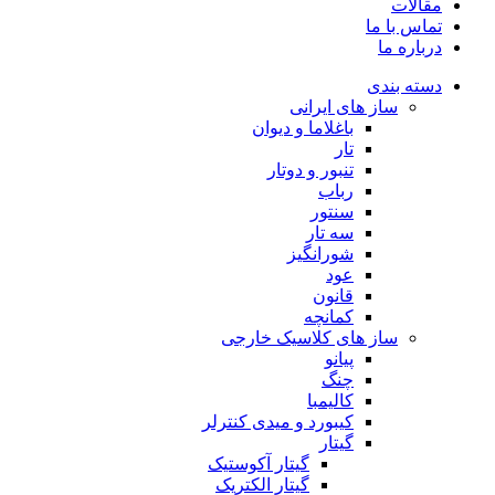
مقالات
تماس با ما
درباره ما
دسته بندی
ساز های ایرانی
باغلاما و دیوان
تار
تنبور و دوتار
رباب
سنتور
سه تار
شورانگیز
عود
قانون
کمانچه
ساز های کلاسیک خارجی
پیانو
چنگ
کالیمبا
کیبورد و میدی کنترلر
گیتار
گیتار آکوستیک
گیتار الکتریک