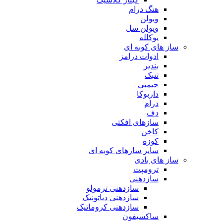
هنگ درام
ویولن
ویولن سل
یوکلله
ساز های کوبه ای
ادوات درامز
بندیر
تنبک
جیمبی
داربوکا
درام
دف
سازهای افکتی
کاخن
کوزه
سایر سازهای کوبه ای
ساز های بادی
ترومپت
سازدهنی
سازدهنی ترمولو
سازدهنی دیاتونیک
سازدهنی کروماتیک
ساکسیفون