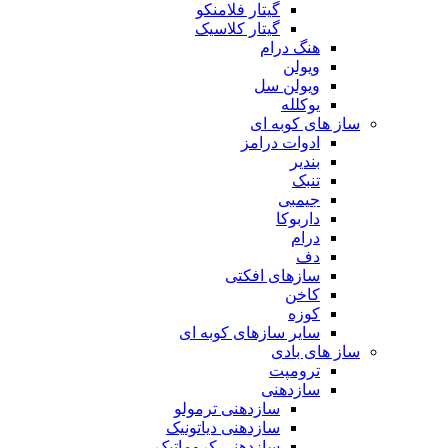
گیتار فلامنکو
گیتار کلاسیک
هنگ درام
ویولن
ویولن سل
یوکلله
ساز های کوبه ای
ادوات درامز
بندیر
تنبک
جیمبی
داربوکا
درام
دف
سازهای افکتی
کاخن
کوزه
سایر سازهای کوبه ای
ساز های بادی
ترومپت
سازدهنی
سازدهنی ترمولو
سازدهنی دیاتونیک
سازدهنی کروماتیک