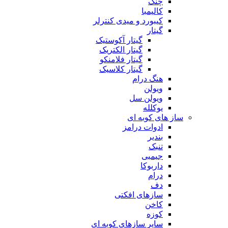
چنگ
کالیمبا
کیبورد و میدی کنترلر
گیتار
گیتار آکوستیک
گیتار الکتریک
گیتار فلامنکو
گیتار کلاسیک
هنگ درام
ویولن
ویولن سل
یوکلله
ساز های کوبه ای
ادوات درامز
بندیر
تنبک
جیمبی
داربوکا
درام
دف
سازهای افکتی
کاخن
کوزه
سایر سازهای کوبه ای