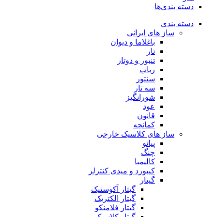
دسته بندی‌ها
دسته بندی
ساز های ایرانی
باغلاما و دیوان
تار
تنبور و دوتار
رباب
سنتور
سه تار
شورانگیز
عود
قانون
کمانچه
ساز های کلاسیک خارجی
پیانو
چنگ
کالیمبا
کیبورد و میدی کنترلر
گیتار
گیتار آکوستیک
گیتار الکتریک
گیتار فلامنکو
گیتار کلاسیک