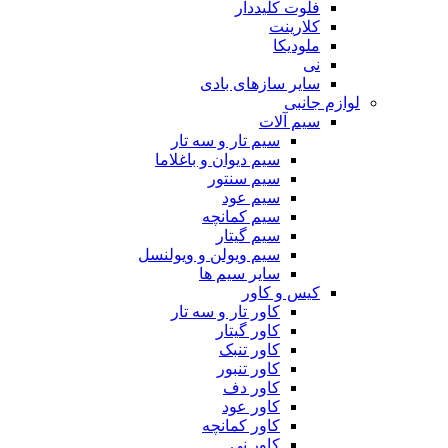
فلوت کلیددار
کلارینت
ملودیکا
نی
سایر سازهای بادی
لوازم جانبی
سیم آلات
سیم تار و سه تار
سیم دیوان و باغلاما
سیم سنتور
سیم عود
سیم کمانچه
سیم گیتار
سیم ویولن و ویولنسل
سایر سیم ها
کیس و کاور
کاور تار و سه تار
کاور گیتار
کاور تنبک
کاور تنبور
کاور دف
کاور عود
کاور کمانچه
کاور نی