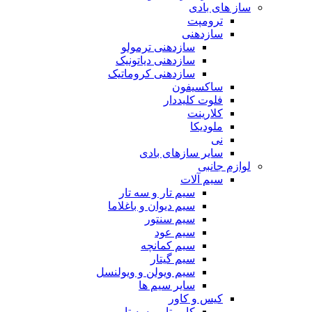
ساز های بادی
ترومپت
سازدهنی
سازدهنی ترمولو
سازدهنی دیاتونیک
سازدهنی کروماتیک
ساکسیفون
فلوت کلیددار
کلارینت
ملودیکا
نی
سایر سازهای بادی
لوازم جانبی
سیم آلات
سیم تار و سه تار
سیم دیوان و باغلاما
سیم سنتور
سیم عود
سیم کمانچه
سیم گیتار
سیم ویولن و ویولنسل
سایر سیم ها
کیس و کاور
کاور تار و سه تار