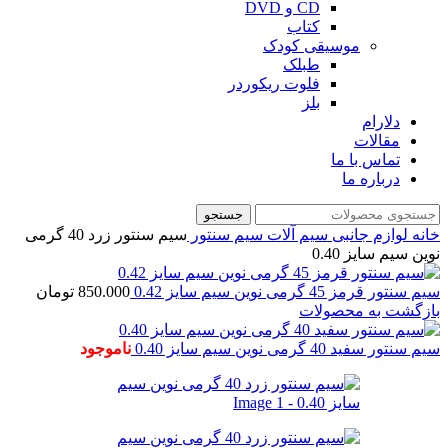
CD و DVD
کتاب
موسیقی کودک
طبلک
فلوت ریکوردر
بلز
دلارام
مقالات
تماس با ما
درباره ما
جستجو
خانه
لوازم جانبی
سیم آلات
سیم سنتور
سیم سنتور زرد 40 گرمی
نوین سیم سایز 0.40
سیم سنتور قرمز 45 گرمی نوین سیم سایز 0.42
850.000
تومان
بازگشت به محصولات
سیم سنتور سفید 40 گرمی نوین سیم سایز 0.40
ناموجود