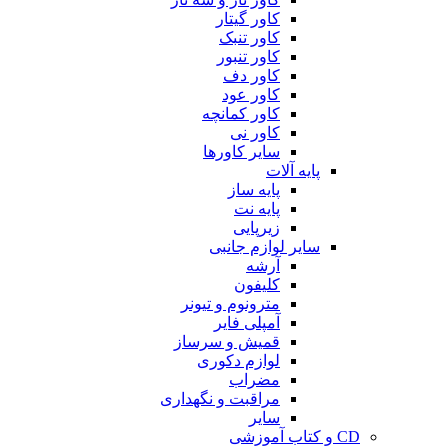
کاور گیتار
کاور تنبک
کاور تنبور
کاور دف
کاور عود
کاور کمانچه
کاور نی
سایر کاورها
پایه آلات
پایه ساز
پایه نت
زیرپایی
سایر لوازم جانبی
آرشه
کلیفون
مترونوم و تیونر
آمپلی فایر
قمیش و سرساز
لوازم دکوری
مضراب
مراقبت و نگهداری
سایر
CD و کتاب آموزشی