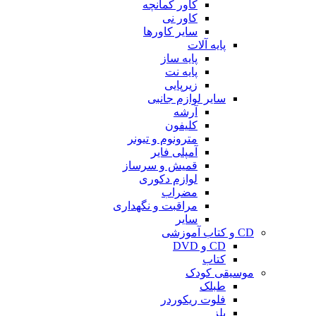
کاور کمانچه
کاور نی
سایر کاورها
پایه آلات
پایه ساز
پایه نت
زیرپایی
سایر لوازم جانبی
آرشه
کلیفون
مترونوم و تیونر
آمپلی فایر
قمیش و سرساز
لوازم دکوری
مضراب
مراقبت و نگهداری
سایر
CD و کتاب آموزشی
CD و DVD
کتاب
موسیقی کودک
طبلک
فلوت ریکوردر
بلز