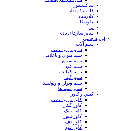
ساکسیفون
فلوت کلیددار
کلارینت
ملودیکا
نی
سایر سازهای بادی
لوازم جانبی
سیم آلات
سیم تار و سه تار
سیم دیوان و باغلاما
سیم سنتور
سیم عود
سیم کمانچه
سیم گیتار
سیم ویولن و ویولنسل
سایر سیم ها
کیس و کاور
کاور تار و سه تار
کاور گیتار
کاور تنبک
کاور تنبور
کاور دف
کاور عود