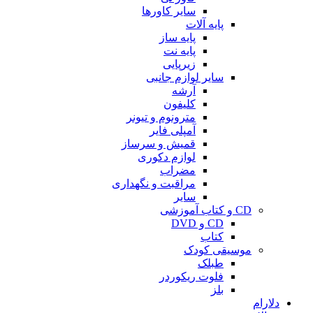
سایر کاورها
پایه آلات
پایه ساز
پایه نت
زیرپایی
سایر لوازم جانبی
آرشه
کلیفون
مترونوم و تیونر
آمپلی فایر
قمیش و سرساز
لوازم دکوری
مضراب
مراقبت و نگهداری
سایر
CD و کتاب آموزشی
CD و DVD
کتاب
موسیقی کودک
طبلک
فلوت ریکوردر
بلز
دلارام