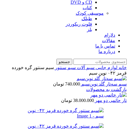
CD و DVD
کتاب
موسیقی کودک
طبلک
فلوت ریکوردر
بلز
دلارام
مقالات
تماس با ما
درباره ما
جستجو
خانه
لوازم جانبی
سیم آلات
سیم سنتور
سیم سنتور گره خورده
قرمز ۰۴۲ نوین سیم
سیم سه‌تار گلد نوین‌سیم
740.000
تومان
بازگشت به محصولات
تار حاتمی دو مهر
38.000.000
تومان