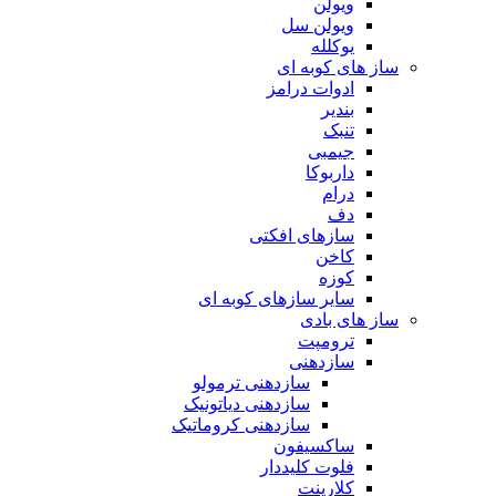
ویولن
ویولن سل
یوکلله
ساز های کوبه ای
ادوات درامز
بندیر
تنبک
جیمبی
داربوکا
درام
دف
سازهای افکتی
کاخن
کوزه
سایر سازهای کوبه ای
ساز های بادی
ترومپت
سازدهنی
سازدهنی ترمولو
سازدهنی دیاتونیک
سازدهنی کروماتیک
ساکسیفون
فلوت کلیددار
کلارینت