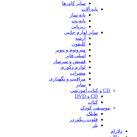
سایر کاورها
پایه آلات
پایه ساز
پایه نت
زیرپایی
سایر لوازم جانبی
آرشه
کلیفون
مترونوم و تیونر
آمپلی فایر
قمیش و سرساز
لوازم دکوری
مضراب
مراقبت و نگهداری
سایر
CD و کتاب آموزشی
CD و DVD
کتاب
موسیقی کودک
طبلک
فلوت ریکوردر
بلز
دلارام
مقالات