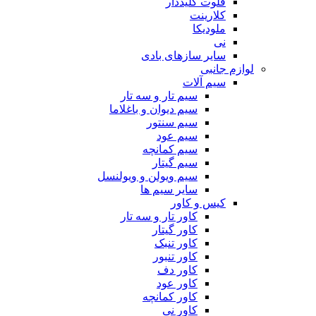
فلوت کلیددار
کلارینت
ملودیکا
نی
سایر سازهای بادی
لوازم جانبی
سیم آلات
سیم تار و سه تار
سیم دیوان و باغلاما
سیم سنتور
سیم عود
سیم کمانچه
سیم گیتار
سیم ویولن و ویولنسل
سایر سیم ها
کیس و کاور
کاور تار و سه تار
کاور گیتار
کاور تنبک
کاور تنبور
کاور دف
کاور عود
کاور کمانچه
کاور نی