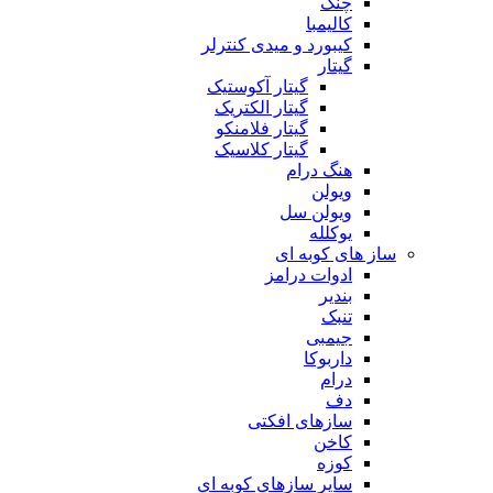
چنگ
کالیمبا
کیبورد و میدی کنترلر
گیتار
گیتار آکوستیک
گیتار الکتریک
گیتار فلامنکو
گیتار کلاسیک
هنگ درام
ویولن
ویولن سل
یوکلله
ساز های کوبه ای
ادوات درامز
بندیر
تنبک
جیمبی
داربوکا
درام
دف
سازهای افکتی
کاخن
کوزه
سایر سازهای کوبه ای