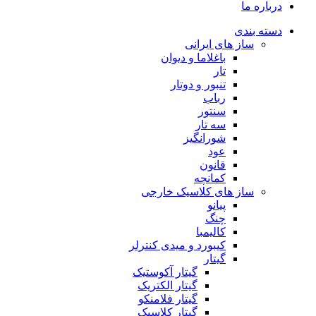
درباره ما
دسته بندی
ساز های ایرانی
باغلاما و دیوان
تار
تنبور و دوتار
رباب
سنتور
سه تار
شورانگیز
عود
قانون
کمانچه
ساز های کلاسیک خارجی
پیانو
چنگ
کالیمبا
کیبورد و میدی کنترلر
گیتار
گیتار آکوستیک
گیتار الکتریک
گیتار فلامنکو
گیتار کلاسیک