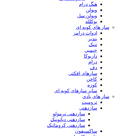
هنگ درام
ویولن
ویولن سل
یوکلله
ساز های کوبه ای
ادوات درامز
بندیر
تنبک
جیمبی
داربوکا
درام
دف
سازهای افکتی
کاخن
کوزه
سایر سازهای کوبه ای
ساز های بادی
ترومپت
سازدهنی
سازدهنی ترمولو
سازدهنی دیاتونیک
سازدهنی کروماتیک
ساکسیفون