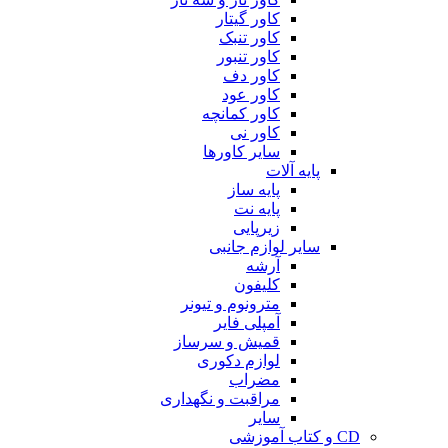
کاور گیتار
کاور تنبک
کاور تنبور
کاور دف
کاور عود
کاور کمانچه
کاور نی
سایر کاورها
پایه آلات
پایه ساز
پایه نت
زیرپایی
سایر لوازم جانبی
آرشه
کلیفون
مترونوم و تیونر
آمپلی فایر
قمیش و سرساز
لوازم دکوری
مضراب
مراقبت و نگهداری
سایر
CD و کتاب آموزشی