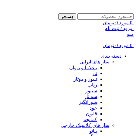
ADD ANYTHING HERE OR JUST REMOVE IT…
جستجو
0
مورد
0
تومان
ورود / ثبت نام
منو
0
مورد
0
تومان
دسته بندی
ساز های ایرانی
باغلاما و دیوان
تار
تنبور و دوتار
رباب
سنتور
سه تار
شورانگیز
عود
قانون
کمانچه
ساز های کلاسیک خارجی
پیانو