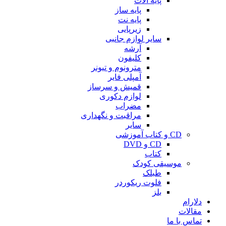
پایه آلات
پایه ساز
پایه نت
زیرپایی
سایر لوازم جانبی
آرشه
کلیفون
مترونوم و تیونر
آمپلی فایر
قمیش و سرساز
لوازم دکوری
مضراب
مراقبت و نگهداری
سایر
CD و کتاب آموزشی
CD و DVD
کتاب
موسیقی کودک
طبلک
فلوت ریکوردر
بلز
دلارام
مقالات
تماس با ما