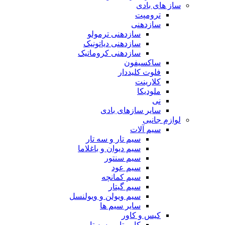
ساز های بادی
ترومپت
سازدهنی
سازدهنی ترمولو
سازدهنی دیاتونیک
سازدهنی کروماتیک
ساکسیفون
فلوت کلیددار
کلارینت
ملودیکا
نی
سایر سازهای بادی
لوازم جانبی
سیم آلات
سیم تار و سه تار
سیم دیوان و باغلاما
سیم سنتور
سیم عود
سیم کمانچه
سیم گیتار
سیم ویولن و ویولنسل
سایر سیم ها
کیس و کاور
کاور تار و سه تار