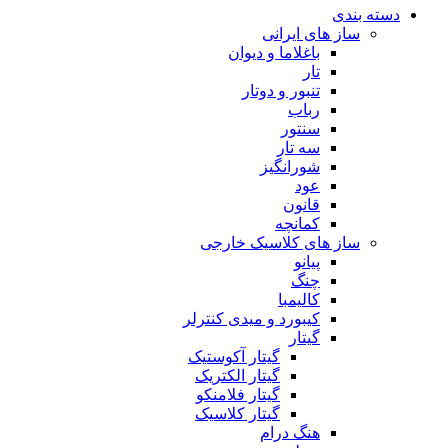
دسته بندی
ساز های ایرانی
باغلاما و دیوان
تار
تنبور و دوتار
رباب
سنتور
سه تار
شورانگیز
عود
قانون
کمانچه
ساز های کلاسیک خارجی
پیانو
چنگ
کالیمبا
کیبورد و میدی کنترلر
گیتار
گیتار آکوستیک
گیتار الکتریک
گیتار فلامنکو
گیتار کلاسیک
هنگ درام