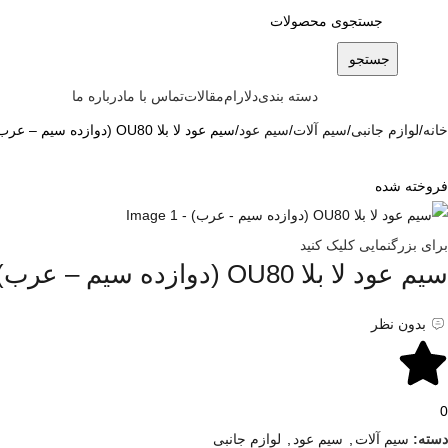
جستجو
دسته بندی
دلارام
مقالات
تماس با ما
درباره ما
خانه
لوازم جانبی
سیم آلات
سیم عود
سیم عود لا بلا OU80 (دوازده سیم – عرب)
فروخته شده
برای بزرگنمایی کلیک کنید
سیم عود لا بلا OU80 (دوازده سیم – عرب)
بدون نظر
0
دسته:
سیم آلات
,
سیم عود
,
لوازم جانبی