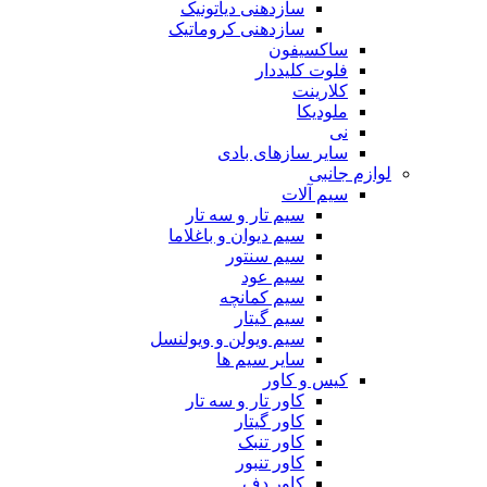
سازدهنی دیاتونیک
سازدهنی کروماتیک
ساکسیفون
فلوت کلیددار
کلارینت
ملودیکا
نی
سایر سازهای بادی
لوازم جانبی
سیم آلات
سیم تار و سه تار
سیم دیوان و باغلاما
سیم سنتور
سیم عود
سیم کمانچه
سیم گیتار
سیم ویولن و ویولنسل
سایر سیم ها
کیس و کاور
کاور تار و سه تار
کاور گیتار
کاور تنبک
کاور تنبور
کاور دف