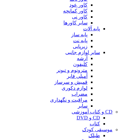
کاور عود
کاور کمانچه
کاور نی
سایر کاورها
پایه آلات
پایه ساز
پایه نت
زیرپایی
سایر لوازم جانبی
آرشه
کلیفون
مترونوم و تیونر
آمپلی فایر
قمیش و سرساز
لوازم دکوری
مضراب
مراقبت و نگهداری
سایر
CD و کتاب آموزشی
CD و DVD
کتاب
موسیقی کودک
طبلک