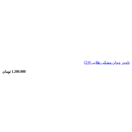
تاندور ویولن مشکی طلایی (2/4)
1.200.000
تومان
ناموجود