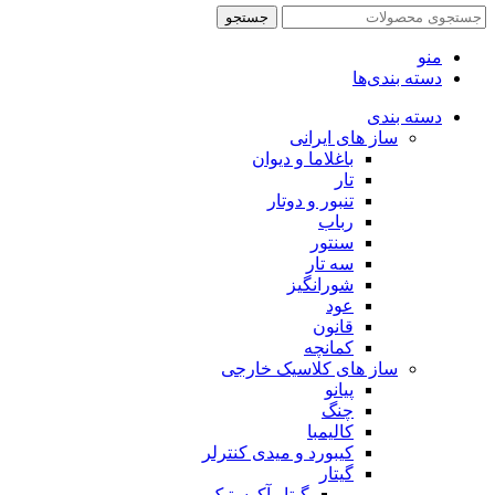
جستجو
منو
دسته بندی‌ها
دسته بندی
ساز های ایرانی
باغلاما و دیوان
تار
تنبور و دوتار
رباب
سنتور
سه تار
شورانگیز
عود
قانون
کمانچه
ساز های کلاسیک خارجی
پیانو
چنگ
کالیمبا
کیبورد و میدی کنترلر
گیتار
گیتار آکوستیک