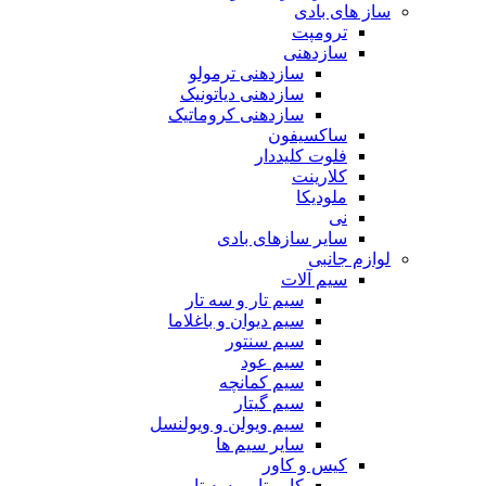
ساز های بادی
ترومپت
سازدهنی
سازدهنی ترمولو
سازدهنی دیاتونیک
سازدهنی کروماتیک
ساکسیفون
فلوت کلیددار
کلارینت
ملودیکا
نی
سایر سازهای بادی
لوازم جانبی
سیم آلات
سیم تار و سه تار
سیم دیوان و باغلاما
سیم سنتور
سیم عود
سیم کمانچه
سیم گیتار
سیم ویولن و ویولنسل
سایر سیم ها
کیس و کاور
کاور تار و سه تار