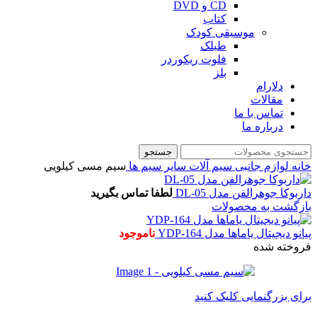
CD و DVD
کتاب
موسیقی کودک
طبلک
فلوت ریکوردر
بلز
دلارام
مقالات
تماس با ما
درباره ما
جستجو
خانه
لوازم جانبی
سیم آلات
سایر سیم ها
سیم مسی کیلویی
داربوکا جوهرالفن مدل DL-05
لطفا تماس بگیرید
بازگشت به محصولات
پیانو دیجیتال یاماها مدل YDP-164
ناموجود
فروخته شده
برای بزرگنمایی کلیک کنید