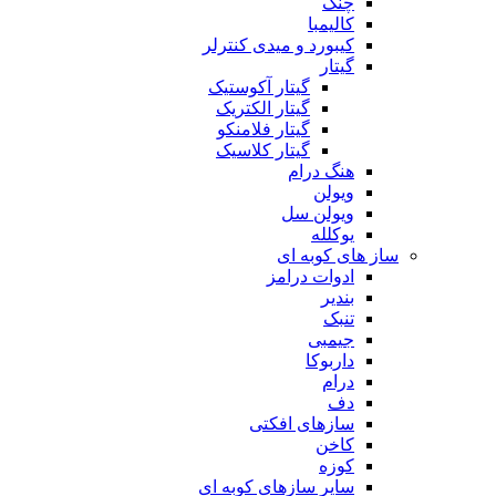
چنگ
کالیمبا
کیبورد و میدی کنترلر
گیتار
گیتار آکوستیک
گیتار الکتریک
گیتار فلامنکو
گیتار کلاسیک
هنگ درام
ویولن
ویولن سل
یوکلله
ساز های کوبه ای
ادوات درامز
بندیر
تنبک
جیمبی
داربوکا
درام
دف
سازهای افکتی
کاخن
کوزه
سایر سازهای کوبه ای