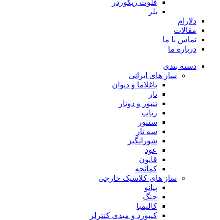
فلوت ریکوردر
بلز
دلارام
مقالات
تماس با ما
درباره ما
دسته بندی
ساز های ایرانی
باغلاما و دیوان
تار
تنبور و دوتار
رباب
سنتور
سه تار
شورانگیز
عود
قانون
کمانچه
ساز های کلاسیک خارجی
پیانو
چنگ
کالیمبا
کیبورد و میدی کنترلر