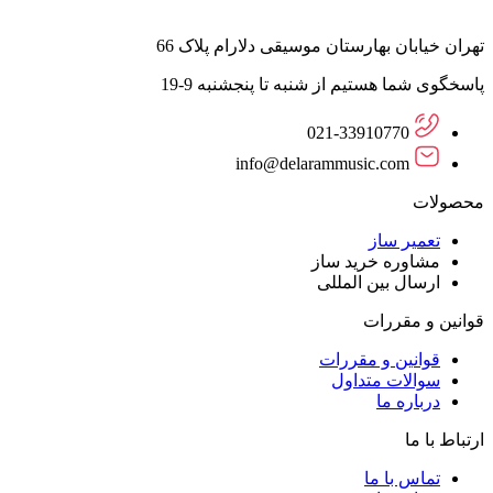
تهران خیابان بهارستان موسیقی دلارام پلاک 66
پاسخگوی شما هستیم از شنبه تا پنجشنبه 9-19
021-33910770
info@delarammusic.com
محصولات
تعمیر ساز
مشاوره خرید ساز
ارسال بین المللی
قوانین و مقررات
قوانین و مقررات
سوالات متداول
درباره ما
ارتباط با ما
تماس با ما