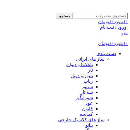
ADD ANYTHING HERE OR JUST REMOVE IT…
جستجو
0
مورد
0
تومان
ورود / ثبت نام
منو
0
مورد
0
تومان
دسته بندی
ساز های ایرانی
باغلاما و دیوان
تار
تنبور و دوتار
رباب
سنتور
سه تار
شورانگیز
عود
قانون
کمانچه
ساز های کلاسیک خارجی
پیانو