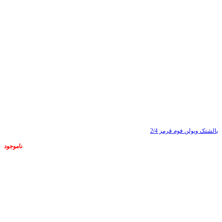
بالشتک ویولن فوم قرمز 2/4
ناموجود
ناموجود