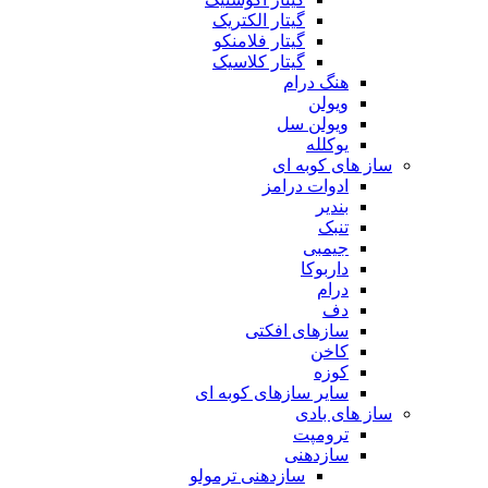
گیتار الکتریک
گیتار فلامنکو
گیتار کلاسیک
هنگ درام
ویولن
ویولن سل
یوکلله
ساز های کوبه ای
ادوات درامز
بندیر
تنبک
جیمبی
داربوکا
درام
دف
سازهای افکتی
کاخن
کوزه
سایر سازهای کوبه ای
ساز های بادی
ترومپت
سازدهنی
سازدهنی ترمولو