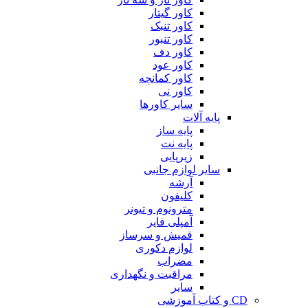
کاور گیتار
کاور تنبک
کاور تنبور
کاور دف
کاور عود
کاور کمانچه
کاور نی
سایر کاورها
پایه آلات
پایه ساز
پایه نت
زیرپایی
سایر لوازم جانبی
آرشه
کلیفون
مترونوم و تیونر
آمپلی فایر
قمیش و سرساز
لوازم دکوری
مضراب
مراقبت و نگهداری
سایر
CD و کتاب آموزشی