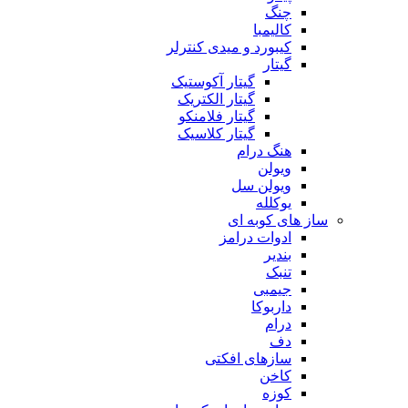
چنگ
کالیمبا
کیبورد و میدی کنترلر
گیتار
گیتار آکوستیک
گیتار الکتریک
گیتار فلامنکو
گیتار کلاسیک
هنگ درام
ویولن
ویولن سل
یوکلله
ساز های کوبه ای
ادوات درامز
بندیر
تنبک
جیمبی
داربوکا
درام
دف
سازهای افکتی
کاخن
کوزه