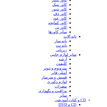
کاور گیتار
کاور تنبک
کاور تنبور
کاور دف
کاور عود
کاور کمانچه
کاور نی
سایر کاورها
پایه آلات
پایه ساز
پایه نت
زیرپایی
سایر لوازم جانبی
آرشه
کلیفون
مترونوم و تیونر
آمپلی فایر
قمیش و سرساز
لوازم دکوری
مضراب
مراقبت و نگهداری
سایر
CD و کتاب آموزشی
CD و DVD