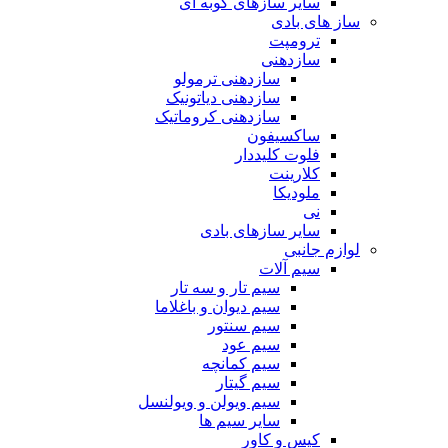
سایر سازهای کوبه ای
ساز های بادی
ترومپت
سازدهنی
سازدهنی ترمولو
سازدهنی دیاتونیک
سازدهنی کروماتیک
ساکسیفون
فلوت کلیددار
کلارینت
ملودیکا
نی
سایر سازهای بادی
لوازم جانبی
سیم آلات
سیم تار و سه تار
سیم دیوان و باغلاما
سیم سنتور
سیم عود
سیم کمانچه
سیم گیتار
سیم ویولن و ویولنسل
سایر سیم ها
کیس و کاور