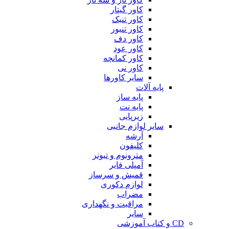
کاور گیتار
کاور تنبک
کاور تنبور
کاور دف
کاور عود
کاور کمانچه
کاور نی
سایر کاورها
پایه آلات
پایه ساز
پایه نت
زیرپایی
سایر لوازم جانبی
آرشه
کلیفون
مترونوم و تیونر
آمپلی فایر
قمیش و سرساز
لوازم دکوری
مضراب
مراقبت و نگهداری
سایر
CD و کتاب آموزشی