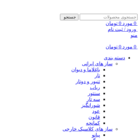
ADD ANYTHING HERE OR JUST REMOVE IT…
جستجو
0
مورد
0
تومان
ورود / ثبت نام
منو
0
مورد
0
تومان
دسته بندی
ساز های ایرانی
باغلاما و دیوان
تار
تنبور و دوتار
رباب
سنتور
سه تار
شورانگیز
عود
قانون
کمانچه
ساز های کلاسیک خارجی
پیانو