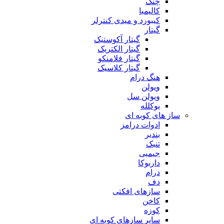
چنگ
کالیمبا
کیبورد و میدی کنترلر
گیتار
گیتار آکوستیک
گیتار الکتریک
گیتار فلامنکو
گیتار کلاسیک
هنگ درام
ویولن
ویولن سل
یوکلله
ساز های کوبه ای
ادوات درامز
بندیر
تنبک
جیمبی
داربوکا
درام
دف
سازهای افکتی
کاخن
کوزه
سایر سازهای کوبه ای