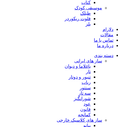
کتاب
موسیقی کودک
طبلک
فلوت ریکوردر
بلز
دلارام
مقالات
تماس با ما
درباره ما
دسته بندی
ساز های ایرانی
باغلاما و دیوان
تار
تنبور و دوتار
رباب
سنتور
سه تار
شورانگیز
عود
قانون
کمانچه
ساز های کلاسیک خارجی
پیانو