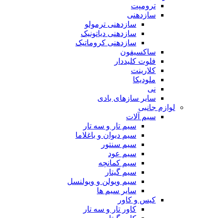
ترومپت
سازدهنی
سازدهنی ترمولو
سازدهنی دیاتونیک
سازدهنی کروماتیک
ساکسیفون
فلوت کلیددار
کلارینت
ملودیکا
نی
سایر سازهای بادی
لوازم جانبی
سیم آلات
سیم تار و سه تار
سیم دیوان و باغلاما
سیم سنتور
سیم عود
سیم کمانچه
سیم گیتار
سیم ویولن و ویولنسل
سایر سیم ها
کیس و کاور
کاور تار و سه تار