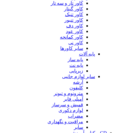
کاور تار و سه تار
کاور گیتار
کاور تنبک
کاور تنبور
کاور دف
کاور عود
کاور کمانچه
کاور نی
سایر کاورها
پایه آلات
پایه ساز
پایه نت
زیرپایی
سایر لوازم جانبی
آرشه
کلیفون
مترونوم و تیونر
آمپلی فایر
قمیش و سرساز
لوازم دکوری
مضراب
مراقبت و نگهداری
سایر
CD و کتاب آموزشی