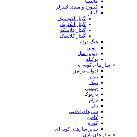
کالیمبا
کیبورد و میدی کنترلر
گیتار
گیتار آکوستیک
گیتار الکتریک
گیتار فلامنکو
گیتار کلاسیک
هنگ درام
ویولن
ویولن سل
یوکلله
ساز های کوبه ای
ادوات درامز
بندیر
تنبک
جیمبی
داربوکا
درام
دف
سازهای افکتی
کاخن
کوزه
سایر سازهای کوبه ای
ساز های بادی