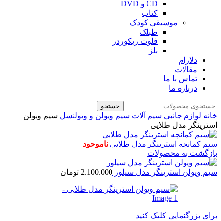
CD و DVD
کتاب
موسیقی کودک
طبلک
فلوت ریکوردر
بلز
دلارام
مقالات
تماس با ما
درباره ما
جستجو
خانه
لوازم جانبی
سیم آلات
سیم ویولن و ویولنسل
سیم ویولن
استرینگر مدل طلایی
سیم کمانچه استرینگر مدل طلایی
ناموجود
بازگشت به محصولات
سیم ویولن استرینگر مدل سیلور
2.100.000
تومان
برای بزرگنمایی کلیک کنید