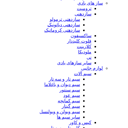
ساز های بادی
ترومپت
سازدهنی
سازدهنی ترمولو
سازدهنی دیاتونیک
سازدهنی کروماتیک
ساکسیفون
فلوت کلیددار
کلارینت
ملودیکا
نی
سایر سازهای بادی
لوازم جانبی
سیم آلات
سیم تار و سه تار
سیم دیوان و باغلاما
سیم سنتور
سیم عود
سیم کمانچه
سیم گیتار
سیم ویولن و ویولنسل
سایر سیم ها
کیس و کاور
کاور تار و سه تار