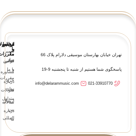
قوانین
ارتباط
محصولا
و
با
تعمیر
ما
مقررات
تهران خیابان بهارستان موسیقی دلارام پلاک 66
ساز
تماس
قوانین
پاسخگوی شما هستیم از شنبه تا پنجشنبه 9-19
و
با ما
مشاوره
مقررات
خرید
درباره
info@delarammusic.com
021-33910770
ساز
ما
سوالات
متداول
ارسال
مقالات
بین
درباره
المللی
ما