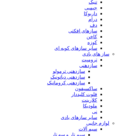
تنبک
جیمبی
داربوکا
درام
دف
سازهای افکتی
کاخن
کوزه
سایر سازهای کوبه ای
ساز های بادی
ترومپت
سازدهنی
سازدهنی ترمولو
سازدهنی دیاتونیک
سازدهنی کروماتیک
ساکسیفون
فلوت کلیددار
کلارینت
ملودیکا
نی
سایر سازهای بادی
لوازم جانبی
سیم آلات
سیم تار و سه تار