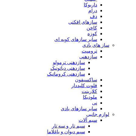
داربوکا
درام
دف
سازهای افکتی
کاخن
کوزه
سایر سازهای کوبه ای
ساز های بادی
ترومپت
سازدهنی
سازدهنی ترمولو
سازدهنی دیاتونیک
سازدهنی کروماتیک
ساکسیفون
فلوت کلیددار
کلارینت
ملودیکا
نی
سایر سازهای بادی
لوازم جانبی
سیم آلات
سیم تار و سه تار
سیم دیوان و باغلاما