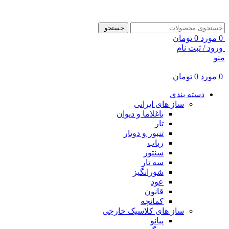
ADD ANYTHING HERE OR JUST REMOVE IT…
جستجو
0
مورد
0
تومان
ورود / ثبت نام
منو
0
مورد
0
تومان
دسته بندی
ساز های ایرانی
باغلاما و دیوان
تار
تنبور و دوتار
رباب
سنتور
سه تار
شورانگیز
عود
قانون
کمانچه
ساز های کلاسیک خارجی
پیانو