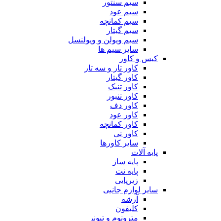
سیم سنتور
سیم عود
سیم کمانچه
سیم گیتار
سیم ویولن و ویولنسل
سایر سیم ها
کیس و کاور
کاور تار و سه تار
کاور گیتار
کاور تنبک
کاور تنبور
کاور دف
کاور عود
کاور کمانچه
کاور نی
سایر کاورها
پایه آلات
پایه ساز
پایه نت
زیرپایی
سایر لوازم جانبی
آرشه
کلیفون
مترونوم و تیونر