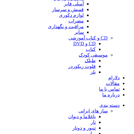
آمپلی فایر
قمیش و سرساز
لوازم دکوری
مضراب
مراقبت و نگهداری
سایر
CD و کتاب آموزشی
CD و DVD
کتاب
موسیقی کودک
طبلک
فلوت ریکوردر
بلز
دلارام
مقالات
تماس با ما
درباره ما
دسته بندی
ساز های ایرانی
باغلاما و دیوان
تار
تنبور و دوتار
رباب