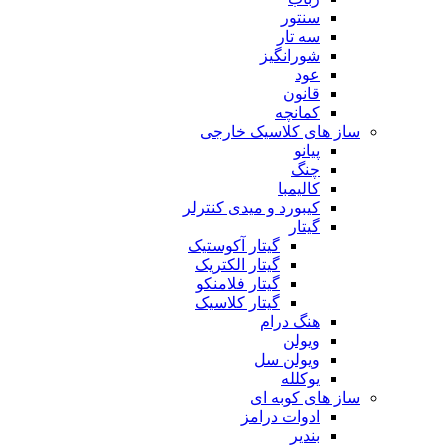
سنتور
سه تار
شورانگیز
عود
قانون
کمانچه
ساز های کلاسیک خارجی
پیانو
چنگ
کالیمبا
کیبورد و میدی کنترلر
گیتار
گیتار آکوستیک
گیتار الکتریک
گیتار فلامنکو
گیتار کلاسیک
هنگ درام
ویولن
ویولن سل
یوکلله
ساز های کوبه ای
ادوات درامز
بندیر