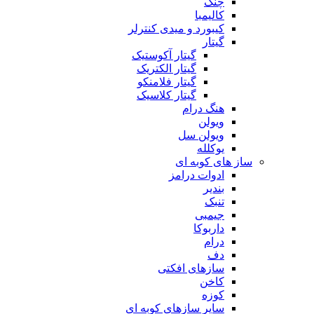
چنگ
کالیمبا
کیبورد و میدی کنترلر
گیتار
گیتار آکوستیک
گیتار الکتریک
گیتار فلامنکو
گیتار کلاسیک
هنگ درام
ویولن
ویولن سل
یوکلله
ساز های کوبه ای
ادوات درامز
بندیر
تنبک
جیمبی
داربوکا
درام
دف
سازهای افکتی
کاخن
کوزه
سایر سازهای کوبه ای