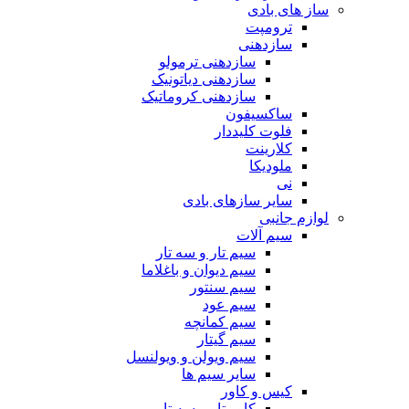
ساز های بادی
ترومپت
سازدهنی
سازدهنی ترمولو
سازدهنی دیاتونیک
سازدهنی کروماتیک
ساکسیفون
فلوت کلیددار
کلارینت
ملودیکا
نی
سایر سازهای بادی
لوازم جانبی
سیم آلات
سیم تار و سه تار
سیم دیوان و باغلاما
سیم سنتور
سیم عود
سیم کمانچه
سیم گیتار
سیم ویولن و ویولنسل
سایر سیم ها
کیس و کاور
کاور تار و سه تار