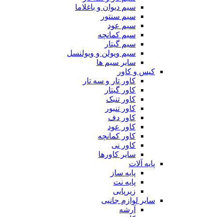
سیم دیوان و باغلاما
سیم سنتور
سیم عود
سیم کمانچه
سیم گیتار
سیم ویولن و ویولنسل
سایر سیم ها
کیس و کاور
کاور تار و سه تار
کاور گیتار
کاور تنبک
کاور تنبور
کاور دف
کاور عود
کاور کمانچه
کاور نی
سایر کاورها
پایه آلات
پایه ساز
پایه نت
زیرپایی
سایر لوازم جانبی
آرشه