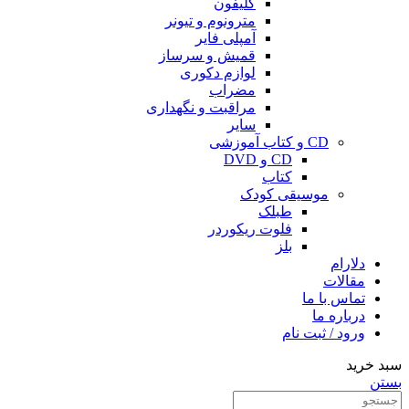
کلیفون
مترونوم و تیونر
آمپلی فایر
قمیش و سرساز
لوازم دکوری
مضراب
مراقبت و نگهداری
سایر
CD و کتاب آموزشی
CD و DVD
کتاب
موسیقی کودک
طبلک
فلوت ریکوردر
بلز
دلارام
مقالات
تماس با ما
درباره ما
ورود / ثبت نام
سبد خرید
بستن