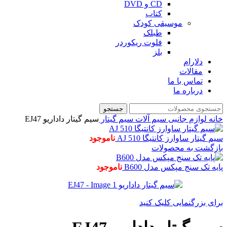
CD و DVD
کتاب
موسیقی کودک
طبلک
فلوت ریکوردر
بلز
دلارام
مقالات
تماس با ما
درباره ما
جستجو
خانه
لوازم جانبی
سیم آلات
سیم گیتار
سیم گیتار داداریو EJ47
سیم گیتار ساوارز کانتیگا 510 AJ
ناموجود
بازگشت به محصولات
پایه تک سنج مپکس مدل B600
ناموجود
برای بزرگنمایی کلیک کنید