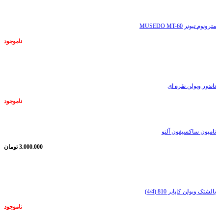
مترونوم تیونر MUSEDO MT-60
ناموجود
ناموجود
تاندور ویولن نقره ای
ناموجود
تامپون ساکسیفون آلتو
3.000.000
تومان
ناموجود
بالشتک ویولن کاپایر 810 (4/4)
ناموجود