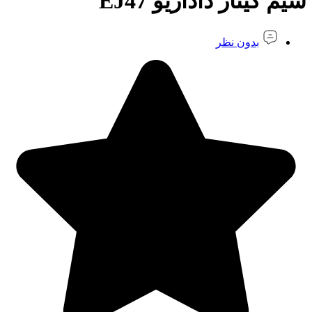
سیم گیتار داداریو EJ47
بدون نظر