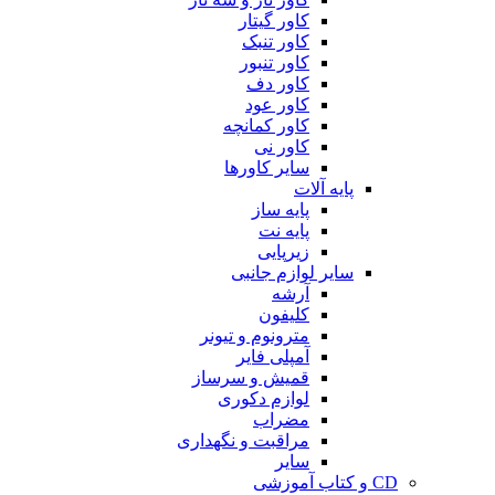
کاور گیتار
کاور تنبک
کاور تنبور
کاور دف
کاور عود
کاور کمانچه
کاور نی
سایر کاورها
پایه آلات
پایه ساز
پایه نت
زیرپایی
سایر لوازم جانبی
آرشه
کلیفون
مترونوم و تیونر
آمپلی فایر
قمیش و سرساز
لوازم دکوری
مضراب
مراقبت و نگهداری
سایر
CD و کتاب آموزشی