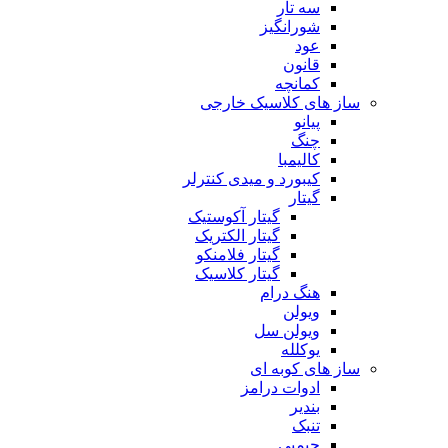
سه تار
شورانگیز
عود
قانون
کمانچه
ساز های کلاسیک خارجی
پیانو
چنگ
کالیمبا
کیبورد و میدی کنترلر
گیتار
گیتار آکوستیک
گیتار الکتریک
گیتار فلامنکو
گیتار کلاسیک
هنگ درام
ویولن
ویولن سل
یوکلله
ساز های کوبه ای
ادوات درامز
بندیر
تنبک
جیمبی