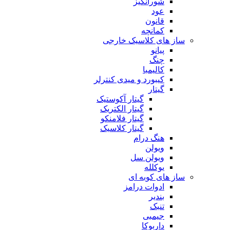
شورانگیز
عود
قانون
کمانچه
ساز های کلاسیک خارجی
پیانو
چنگ
کالیمبا
کیبورد و میدی کنترلر
گیتار
گیتار آکوستیک
گیتار الکتریک
گیتار فلامنکو
گیتار کلاسیک
هنگ درام
ویولن
ویولن سل
یوکلله
ساز های کوبه ای
ادوات درامز
بندیر
تنبک
جیمبی
داربوکا