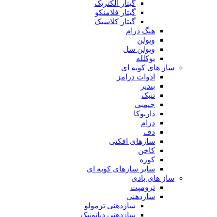
گیتار الکتریک
گیتار فلامنکو
گیتار کلاسیک
هنگ درام
ویولن
ویولن سل
یوکلله
ساز های کوبه ای
ادوات درامز
بندیر
تنبک
جیمبی
داربوکا
درام
دف
سازهای افکتی
کاخن
کوزه
سایر سازهای کوبه ای
ساز های بادی
ترومپت
سازدهنی
سازدهنی ترمولو
سازدهنی دیاتونیک