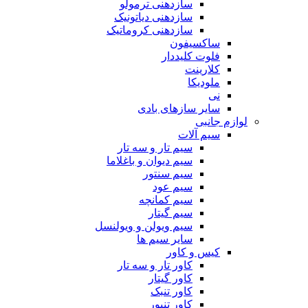
سازدهنی ترمولو
سازدهنی دیاتونیک
سازدهنی کروماتیک
ساکسیفون
فلوت کلیددار
کلارینت
ملودیکا
نی
سایر سازهای بادی
لوازم جانبی
سیم آلات
سیم تار و سه تار
سیم دیوان و باغلاما
سیم سنتور
سیم عود
سیم کمانچه
سیم گیتار
سیم ویولن و ویولنسل
سایر سیم ها
کیس و کاور
کاور تار و سه تار
کاور گیتار
کاور تنبک
کاور تنبور