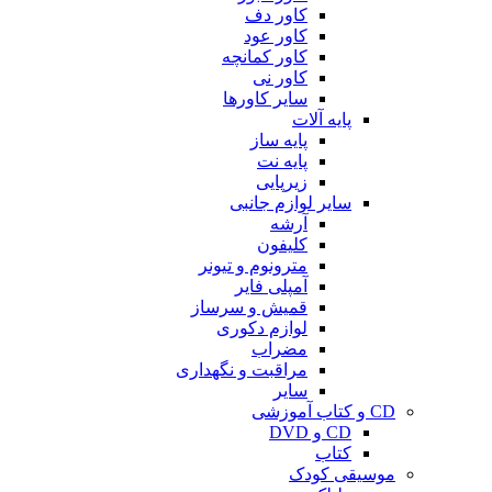
کاور دف
کاور عود
کاور کمانچه
کاور نی
سایر کاورها
پایه آلات
پایه ساز
پایه نت
زیرپایی
سایر لوازم جانبی
آرشه
کلیفون
مترونوم و تیونر
آمپلی فایر
قمیش و سرساز
لوازم دکوری
مضراب
مراقبت و نگهداری
سایر
CD و کتاب آموزشی
CD و DVD
کتاب
موسیقی کودک