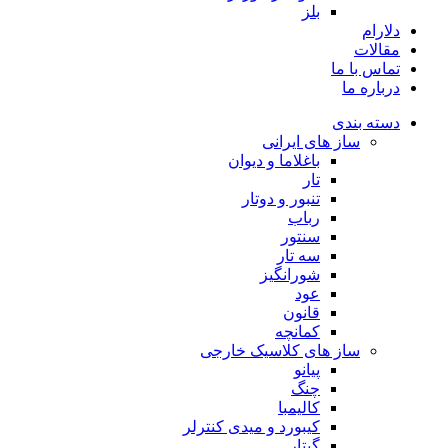
بلز
دلارام
مقالات
تماس با ما
درباره ما
دسته بندی
ساز های ایرانی
باغلاما و دیوان
تار
تنبور و دوتار
رباب
سنتور
سه تار
شورانگیز
عود
قانون
کمانچه
ساز های کلاسیک خارجی
پیانو
چنگ
کالیمبا
کیبورد و میدی کنترلر
گیتار