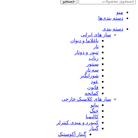
جستجو
منو
دسته بندی‌ها
دسته بندی
ساز های ایرانی
باغلاما و دیوان
تار
تنبور و دوتار
رباب
سنتور
سه تار
شورانگیز
عود
قانون
کمانچه
ساز های کلاسیک خارجی
پیانو
چنگ
کالیمبا
کیبورد و میدی کنترلر
گیتار
گیتار آکوستیک