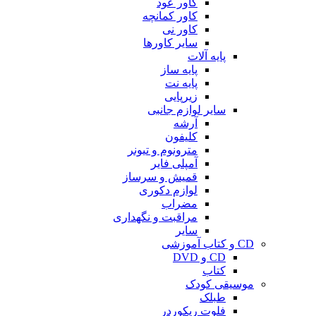
کاور عود
کاور کمانچه
کاور نی
سایر کاورها
پایه آلات
پایه ساز
پایه نت
زیرپایی
سایر لوازم جانبی
آرشه
کلیفون
مترونوم و تیونر
آمپلی فایر
قمیش و سرساز
لوازم دکوری
مضراب
مراقبت و نگهداری
سایر
CD و کتاب آموزشی
CD و DVD
کتاب
موسیقی کودک
طبلک
فلوت ریکوردر