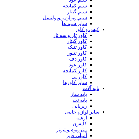
سیم کمانچه
سیم گیتار
سیم ویولن و ویولنسل
سایر سیم ها
کیس و کاور
کاور تار و سه تار
کاور گیتار
کاور تنبک
کاور تنبور
کاور دف
کاور عود
کاور کمانچه
کاور نی
سایر کاورها
پایه آلات
پایه ساز
پایه نت
زیرپایی
سایر لوازم جانبی
آرشه
کلیفون
مترونوم و تیونر
آمپلی فایر