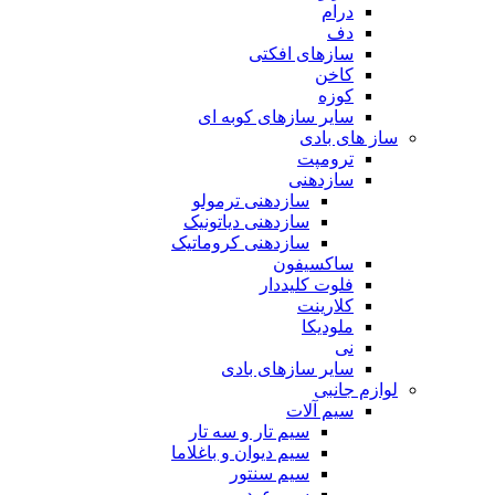
درام
دف
سازهای افکتی
کاخن
کوزه
سایر سازهای کوبه ای
ساز های بادی
ترومپت
سازدهنی
سازدهنی ترمولو
سازدهنی دیاتونیک
سازدهنی کروماتیک
ساکسیفون
فلوت کلیددار
کلارینت
ملودیکا
نی
سایر سازهای بادی
لوازم جانبی
سیم آلات
سیم تار و سه تار
سیم دیوان و باغلاما
سیم سنتور
سیم عود