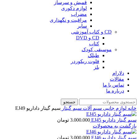
قمیش و سرساز
لوازم دکوری
مضراب
مراقبت و نگهداری
سایر
CD و کتاب آموزشی
CD و DVD
کتاب
موسیقی کودک
طبلک
فلوت ریکوردر
بلز
دلارام
مقالات
تماس با ما
درباره ما
جستجو
خانه
لوازم جانبی
سیم آلات
سیم گیتار
سیم گیتار داداریو EJ49
سیم گیتار داداریو EJ45
3.000.000
تومان
بازگشت به محصولات
سیم گیتار داداریو EJ46
3.000.000
تومان