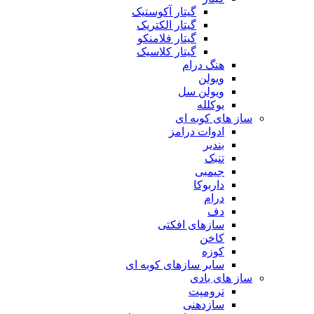
گیتار آکوستیک
گیتار الکتریک
گیتار فلامنکو
گیتار کلاسیک
هنگ درام
ویولن
ویولن سل
یوکلله
ساز های کوبه ای
ادوات درامز
بندیر
تنبک
جیمبی
داربوکا
درام
دف
سازهای افکتی
کاخن
کوزه
سایر سازهای کوبه ای
ساز های بادی
ترومپت
سازدهنی