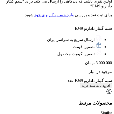
اولین نفری باشید که دیدگاهی را ارسال می کنید برای “سیم گیتار
داداریو EJ49”
برای ثبت نقد و بررسی
وارد حساب کاربری خود
شوید.
سیم گیتار داداریو EJ49
ارسال سریع به سراسر ایران
تضمین قیمت
تضمین کیفیت محصول
3.000.000
تومان
موجود در انبار
سیم گیتار داداریو EJ49 عدد
افزودن به سبد خرید
محصولات مرتبط
Similar