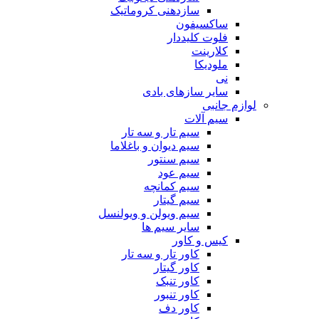
سازدهنی کروماتیک
ساکسیفون
فلوت کلیددار
کلارینت
ملودیکا
نی
سایر سازهای بادی
لوازم جانبی
سیم آلات
سیم تار و سه تار
سیم دیوان و باغلاما
سیم سنتور
سیم عود
سیم کمانچه
سیم گیتار
سیم ویولن و ویولنسل
سایر سیم ها
کیس و کاور
کاور تار و سه تار
کاور گیتار
کاور تنبک
کاور تنبور
کاور دف