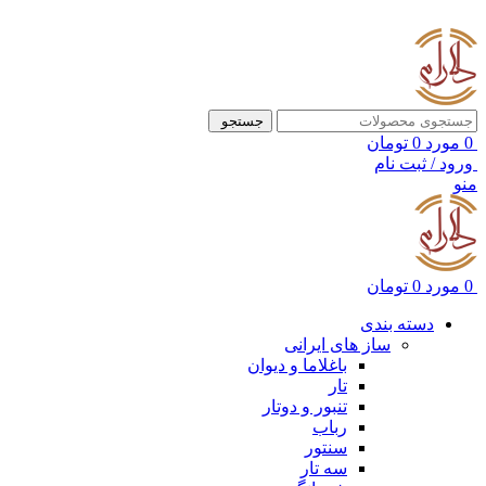
ADD ANYTHING HERE OR JUST REMOVE IT…
جستجو
0
مورد
0
تومان
ورود / ثبت نام
منو
0
مورد
0
تومان
دسته بندی
ساز های ایرانی
باغلاما و دیوان
تار
تنبور و دوتار
رباب
سنتور
سه تار