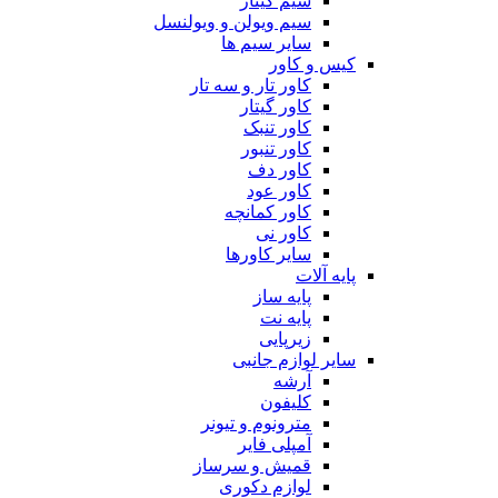
سیم گیتار
سیم ویولن و ویولنسل
سایر سیم ها
کیس و کاور
کاور تار و سه تار
کاور گیتار
کاور تنبک
کاور تنبور
کاور دف
کاور عود
کاور کمانچه
کاور نی
سایر کاورها
پایه آلات
پایه ساز
پایه نت
زیرپایی
سایر لوازم جانبی
آرشه
کلیفون
مترونوم و تیونر
آمپلی فایر
قمیش و سرساز
لوازم دکوری