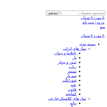
ADD ANYTHING HERE OR JUST REMOVE IT…
جستجو
0
مورد
0
تومان
ورود / ثبت نام
منو
0
مورد
0
تومان
دسته بندی
ساز های ایرانی
باغلاما و دیوان
تار
تنبور و دوتار
رباب
سنتور
سه تار
شورانگیز
عود
قانون
کمانچه
ساز های کلاسیک خارجی
پیانو