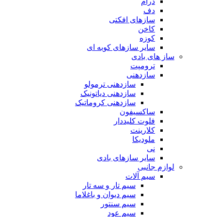
درام
دف
سازهای افکتی
کاخن
کوزه
سایر سازهای کوبه ای
ساز های بادی
ترومپت
سازدهنی
سازدهنی ترمولو
سازدهنی دیاتونیک
سازدهنی کروماتیک
ساکسیفون
فلوت کلیددار
کلارینت
ملودیکا
نی
سایر سازهای بادی
لوازم جانبی
سیم آلات
سیم تار و سه تار
سیم دیوان و باغلاما
سیم سنتور
سیم عود