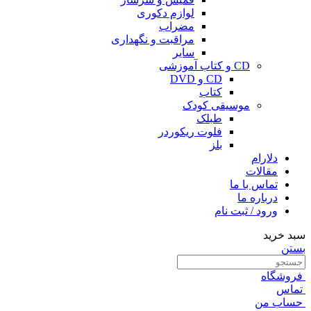
لوازم دکوری
مضراب
مراقبت و نگهداری
سایر
CD و کتاب آموزشی
CD و DVD
کتاب
موسیقی کودک
طبلک
فلوت ریکوردر
بلز
دلارام
مقالات
تماس با ما
درباره ما
ورود / ثبت نام
سبد خرید
بستن
فروشگاه
تماس
حساب من