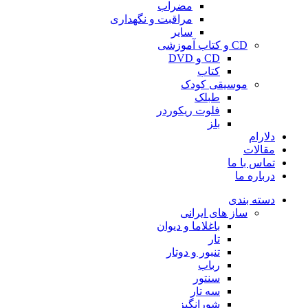
مضراب
مراقبت و نگهداری
سایر
CD و کتاب آموزشی
CD و DVD
کتاب
موسیقی کودک
طبلک
فلوت ریکوردر
بلز
دلارام
مقالات
تماس با ما
درباره ما
دسته بندی
ساز های ایرانی
باغلاما و دیوان
تار
تنبور و دوتار
رباب
سنتور
سه تار
شورانگیز