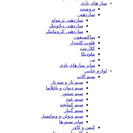
ساز های بادی
ترومپت
سازدهنی
سازدهنی ترمولو
سازدهنی دیاتونیک
سازدهنی کروماتیک
ساکسیفون
فلوت کلیددار
کلارینت
ملودیکا
نی
سایر سازهای بادی
لوازم جانبی
سیم آلات
سیم تار و سه تار
سیم دیوان و باغلاما
سیم سنتور
سیم عود
سیم کمانچه
سیم گیتار
سیم ویولن و ویولنسل
سایر سیم ها
کیس و کاور
کاور تار و سه تار