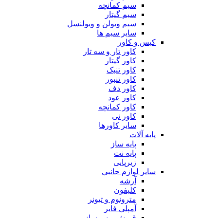
سیم کمانچه
سیم گیتار
سیم ویولن و ویولنسل
سایر سیم ها
کیس و کاور
کاور تار و سه تار
کاور گیتار
کاور تنبک
کاور تنبور
کاور دف
کاور عود
کاور کمانچه
کاور نی
سایر کاورها
پایه آلات
پایه ساز
پایه نت
زیرپایی
سایر لوازم جانبی
آرشه
کلیفون
مترونوم و تیونر
آمپلی فایر
قمیش و سرساز