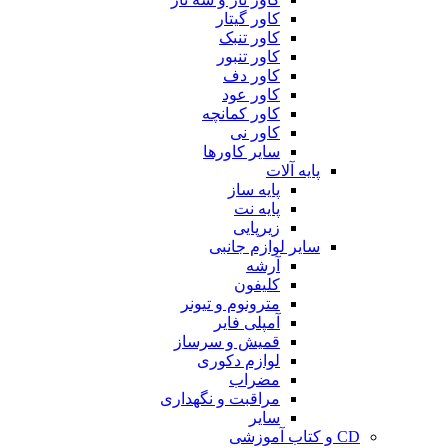
کاور گیتار
کاور تنبک
کاور تنبور
کاور دف
کاور عود
کاور کمانچه
کاور نی
سایر کاورها
پایه آلات
پایه ساز
پایه نت
زیرپایی
سایر لوازم جانبی
آرشه
کلیفون
مترونوم و تیونر
آمپلی فایر
قمیش و سرساز
لوازم دکوری
مضراب
مراقبت و نگهداری
سایر
CD و کتاب آموزشی