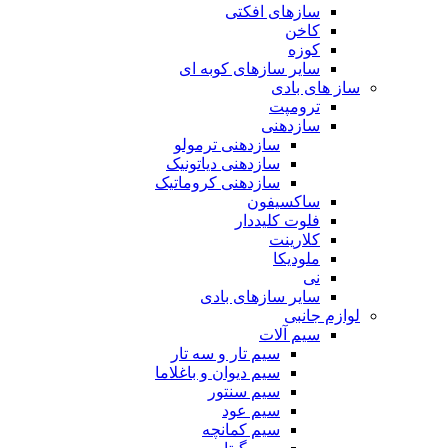
سازهای افکتی
کاخن
کوزه
سایر سازهای کوبه ای
ساز های بادی
ترومپت
سازدهنی
سازدهنی ترمولو
سازدهنی دیاتونیک
سازدهنی کروماتیک
ساکسیفون
فلوت کلیددار
کلارینت
ملودیکا
نی
سایر سازهای بادی
لوازم جانبی
سیم آلات
سیم تار و سه تار
سیم دیوان و باغلاما
سیم سنتور
سیم عود
سیم کمانچه