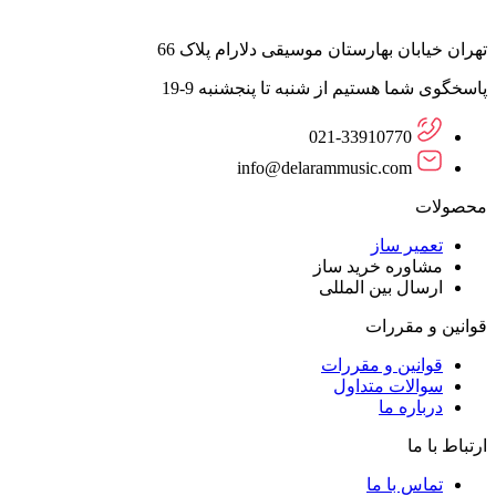
تهران خیابان بهارستان موسیقی دلارام پلاک 66
پاسخگوی شما هستیم از شنبه تا پنجشنبه 9-19
021-33910770
info@delarammusic.com
محصولات
تعمیر ساز
مشاوره خرید ساز
ارسال بین المللی
قوانین و مقررات
قوانین و مقررات
سوالات متداول
درباره ما
ارتباط با ما
تماس با ما