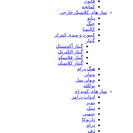
قانون
کمانچه
ساز های کلاسیک خارجی
پیانو
چنگ
کالیمبا
کیبورد و میدی کنترلر
گیتار
گیتار آکوستیک
گیتار الکتریک
گیتار فلامنکو
گیتار کلاسیک
هنگ درام
ویولن
ویولن سل
یوکلله
ساز های کوبه ای
ادوات درامز
بندیر
تنبک
جیمبی
داربوکا
درام
دف