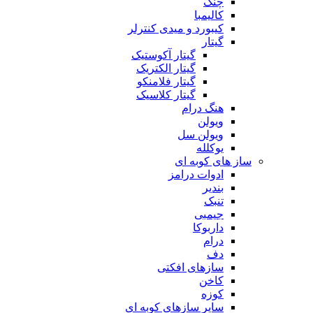
چنگ
کالیمبا
کیبورد و میدی کنترلر
گیتار
گیتار آکوستیک
گیتار الکتریک
گیتار فلامنکو
گیتار کلاسیک
هنگ درام
ویولن
ویولن سل
یوکلله
ساز های کوبه ای
ادوات درامز
بندیر
تنبک
جیمبی
داربوکا
درام
دف
سازهای افکتی
کاخن
کوزه
سایر سازهای کوبه ای