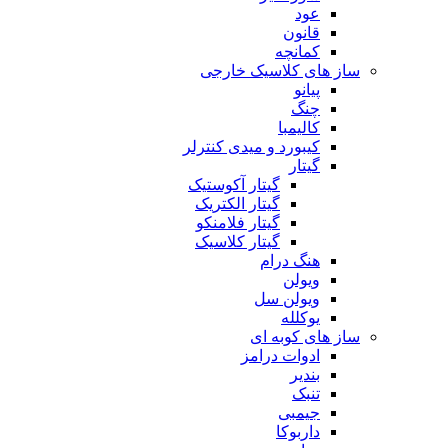
عود
قانون
کمانچه
ساز های کلاسیک خارجی
پیانو
چنگ
کالیمبا
کیبورد و میدی کنترلر
گیتار
گیتار آکوستیک
گیتار الکتریک
گیتار فلامنکو
گیتار کلاسیک
هنگ درام
ویولن
ویولن سل
یوکلله
ساز های کوبه ای
ادوات درامز
بندیر
تنبک
جیمبی
داربوکا