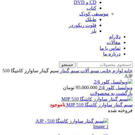
CD و DVD
کتاب
موسیقی کودک
طبلک
فلوت ریکوردر
بلز
دلارام
مقالات
تماس با ما
درباره ما
جستجو
خانه
لوازم جانبی
سیم آلات
سیم گیتار
سیم گیتار ساوارز کانتیگا 510
AJP
ویولنسل کلور 2/4
95.000.000
تومان
بازگشت به محصولات
سیم گیتار ساوارز کانتیگا 510 MJP
ناموجود
فروخته شده