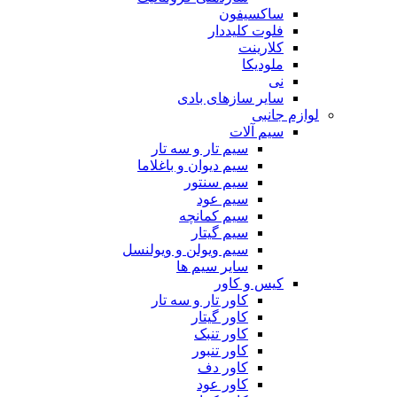
ساکسیفون
فلوت کلیددار
کلارینت
ملودیکا
نی
سایر سازهای بادی
لوازم جانبی
سیم آلات
سیم تار و سه تار
سیم دیوان و باغلاما
سیم سنتور
سیم عود
سیم کمانچه
سیم گیتار
سیم ویولن و ویولنسل
سایر سیم ها
کیس و کاور
کاور تار و سه تار
کاور گیتار
کاور تنبک
کاور تنبور
کاور دف
کاور عود