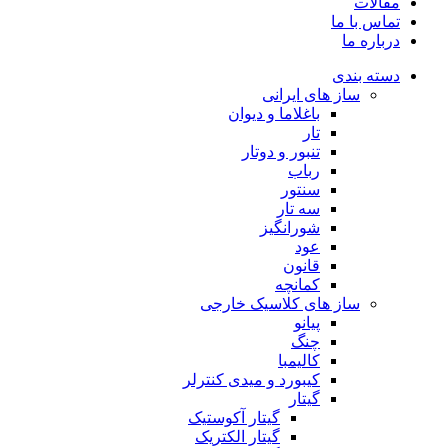
مقالات
تماس با ما
درباره ما
دسته بندی
ساز های ایرانی
باغلاما و دیوان
تار
تنبور و دوتار
رباب
سنتور
سه تار
شورانگیز
عود
قانون
کمانچه
ساز های کلاسیک خارجی
پیانو
چنگ
کالیمبا
کیبورد و میدی کنترلر
گیتار
گیتار آکوستیک
گیتار الکتریک