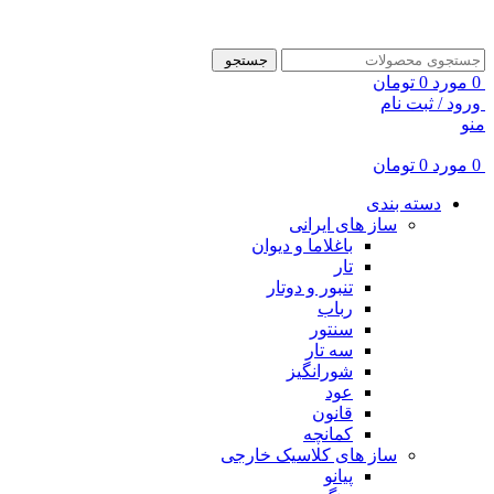
ADD ANYTHING HERE OR JUST REMOVE IT…
جستجو
0
مورد
0
تومان
ورود / ثبت نام
منو
0
مورد
0
تومان
دسته بندی
ساز های ایرانی
باغلاما و دیوان
تار
تنبور و دوتار
رباب
سنتور
سه تار
شورانگیز
عود
قانون
کمانچه
ساز های کلاسیک خارجی
پیانو