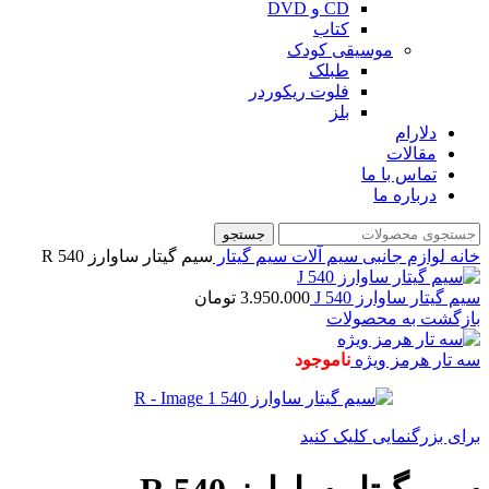
CD و DVD
کتاب
موسیقی کودک
طبلک
فلوت ریکوردر
بلز
دلارام
مقالات
تماس با ما
درباره ما
جستجو
خانه
لوازم جانبی
سیم آلات
سیم گیتار
سیم گیتار ساوارز 540 R
سیم گیتار ساوارز 540 J
3.950.000
تومان
بازگشت به محصولات
سه تار هرمز ویژه
ناموجود
برای بزرگنمایی کلیک کنید