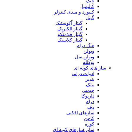
چنگ
کالیمبا
کیبورد و میدی کنترلر
گیتار
گیتار آکوستیک
گیتار الکتریک
گیتار فلامنکو
گیتار کلاسیک
هنگ درام
ویولن
ویولن سل
یوکلله
ساز های کوبه ای
ادوات درامز
بندیر
تنبک
جیمبی
داربوکا
درام
دف
سازهای افکتی
کاخن
کوزه
سایر سازهای کوبه ای