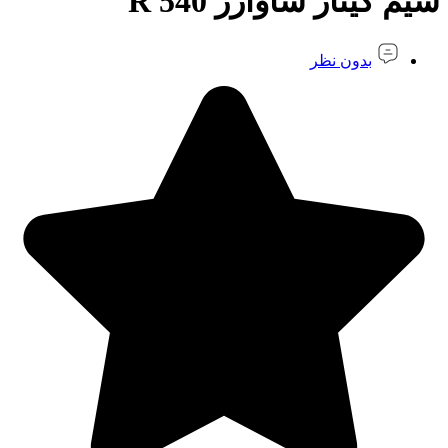
سیم گیتار ساوارز 540 R
بدون نظر