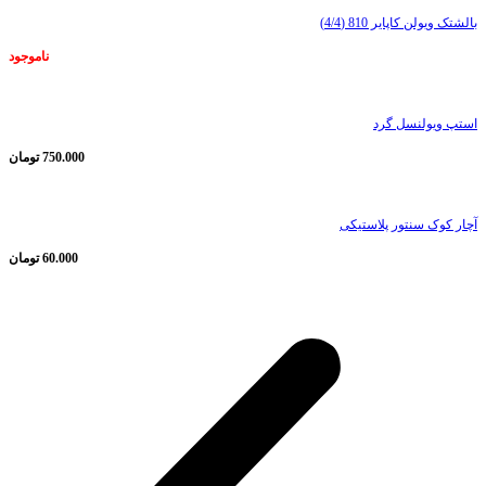
بالشتک ویولن کاپایر 810 (4/4)
ناموجود
استپ ویولنسل گرد
750.000
تومان
آچار کوک سنتور پلاستیکی
60.000
تومان