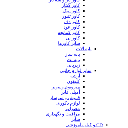
کاور گیتار
کاور تنبک
کاور تنبور
کاور دف
کاور عود
کاور کمانچه
کاور نی
سایر کاورها
پایه آلات
پایه ساز
پایه نت
زیرپایی
سایر لوازم جانبی
آرشه
کلیفون
مترونوم و تیونر
آمپلی فایر
قمیش و سرساز
لوازم دکوری
مضراب
مراقبت و نگهداری
سایر
CD و کتاب آموزشی