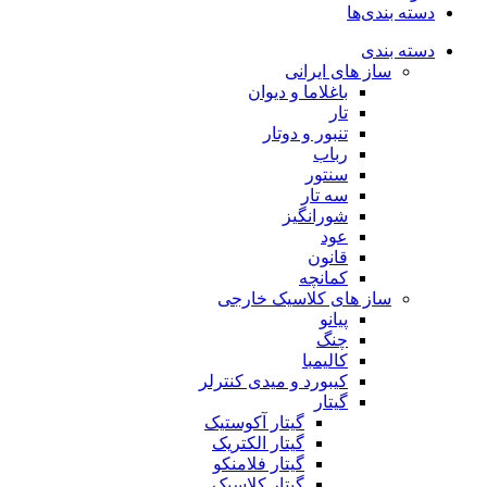
دسته بندی‌ها
دسته بندی
ساز های ایرانی
باغلاما و دیوان
تار
تنبور و دوتار
رباب
سنتور
سه تار
شورانگیز
عود
قانون
کمانچه
ساز های کلاسیک خارجی
پیانو
چنگ
کالیمبا
کیبورد و میدی کنترلر
گیتار
گیتار آکوستیک
گیتار الکتریک
گیتار فلامنکو
گیتار کلاسیک