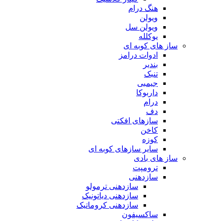
هنگ درام
ویولن
ویولن سل
یوکلله
ساز های کوبه ای
ادوات درامز
بندیر
تنبک
جیمبی
داربوکا
درام
دف
سازهای افکتی
کاخن
کوزه
سایر سازهای کوبه ای
ساز های بادی
ترومپت
سازدهنی
سازدهنی ترمولو
سازدهنی دیاتونیک
سازدهنی کروماتیک
ساکسیفون