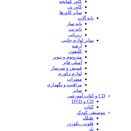
کاور کمانچه
کاور نی
سایر کاورها
پایه آلات
پایه ساز
پایه نت
زیرپایی
سایر لوازم جانبی
آرشه
کلیفون
مترونوم و تیونر
آمپلی فایر
قمیش و سرساز
لوازم دکوری
مضراب
مراقبت و نگهداری
سایر
CD و کتاب آموزشی
CD و DVD
کتاب
موسیقی کودک
طبلک
فلوت ریکوردر
بلز