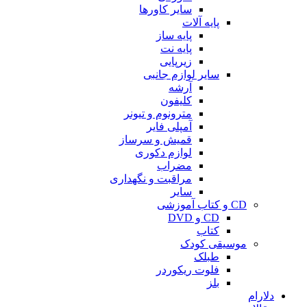
سایر کاورها
پایه آلات
پایه ساز
پایه نت
زیرپایی
سایر لوازم جانبی
آرشه
کلیفون
مترونوم و تیونر
آمپلی فایر
قمیش و سرساز
لوازم دکوری
مضراب
مراقبت و نگهداری
سایر
CD و کتاب آموزشی
CD و DVD
کتاب
موسیقی کودک
طبلک
فلوت ریکوردر
بلز
دلارام