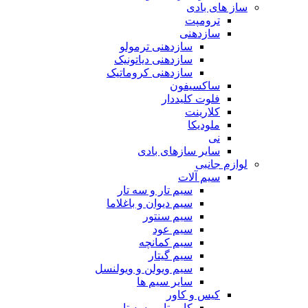
ساز های بادی
ترومپت
سازدهنی
سازدهنی ترمولو
سازدهنی دیاتونیک
سازدهنی کروماتیک
ساکسیفون
فلوت کلیددار
کلارینت
ملودیکا
نی
سایر سازهای بادی
لوازم جانبی
سیم آلات
سیم تار و سه تار
سیم دیوان و باغلاما
سیم سنتور
سیم عود
سیم کمانچه
سیم گیتار
سیم ویولن و ویولنسل
سایر سیم ها
کیس و کاور
کاور تار و سه تار