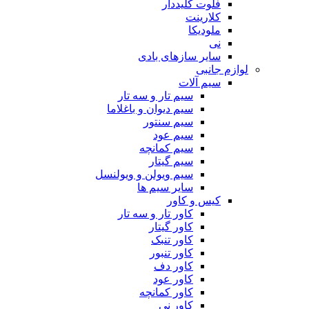
فلوت کلیددار
کلارینت
ملودیکا
نی
سایر سازهای بادی
لوازم جانبی
سیم آلات
سیم تار و سه تار
سیم دیوان و باغلاما
سیم سنتور
سیم عود
سیم کمانچه
سیم گیتار
سیم ویولن و ویولنسل
سایر سیم ها
کیس و کاور
کاور تار و سه تار
کاور گیتار
کاور تنبک
کاور تنبور
کاور دف
کاور عود
کاور کمانچه
کاور نی