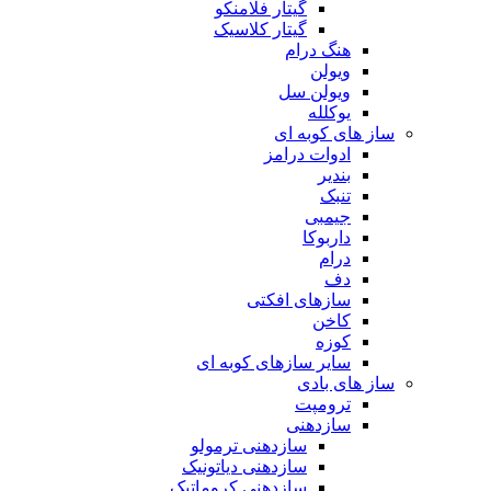
گیتار فلامنکو
گیتار کلاسیک
هنگ درام
ویولن
ویولن سل
یوکلله
ساز های کوبه ای
ادوات درامز
بندیر
تنبک
جیمبی
داربوکا
درام
دف
سازهای افکتی
کاخن
کوزه
سایر سازهای کوبه ای
ساز های بادی
ترومپت
سازدهنی
سازدهنی ترمولو
سازدهنی دیاتونیک
سازدهنی کروماتیک