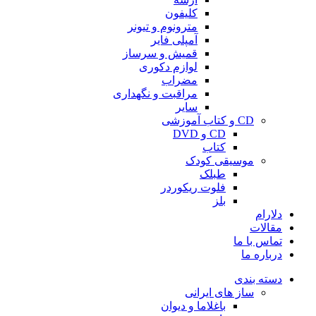
کلیفون
مترونوم و تیونر
آمپلی فایر
قمیش و سرساز
لوازم دکوری
مضراب
مراقبت و نگهداری
سایر
CD و کتاب آموزشی
CD و DVD
کتاب
موسیقی کودک
طبلک
فلوت ریکوردر
بلز
دلارام
مقالات
تماس با ما
درباره ما
دسته بندی
ساز های ایرانی
باغلاما و دیوان