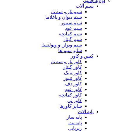
لوازم جانبی
سیم آلات
سیم تار و سه تار
سیم دیوان و باغلاما
سیم سنتور
سیم عود
سیم کمانچه
سیم گیتار
سیم ویولن و ویولنسل
سایر سیم ها
کیس و کاور
کاور تار و سه تار
کاور گیتار
کاور تنبک
کاور تنبور
کاور دف
کاور عود
کاور کمانچه
کاور نی
سایر کاورها
پایه آلات
پایه ساز
پایه نت
زیرپایی