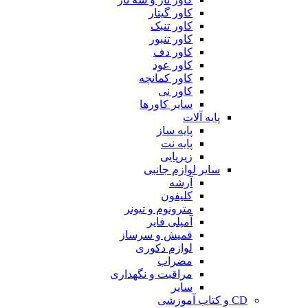
کاور گیتار
کاور تنبک
کاور تنبور
کاور دف
کاور عود
کاور کمانچه
کاور نی
سایر کاورها
پایه آلات
پایه ساز
پایه نت
زیرپایی
سایر لوازم جانبی
آرشه
کلیفون
مترونوم و تیونر
آمپلی فایر
قمیش و سرساز
لوازم دکوری
مضراب
مراقبت و نگهداری
سایر
CD و کتاب آموزشی