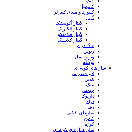
چنگ
کالیمبا
کیبورد و میدی کنترلر
گیتار
گیتار آکوستیک
گیتار الکتریک
گیتار فلامنکو
گیتار کلاسیک
هنگ درام
ویولن
ویولن سل
یوکلله
ساز های کوبه ای
ادوات درامز
بندیر
تنبک
جیمبی
داربوکا
درام
دف
سازهای افکتی
کاخن
کوزه
سایر سازهای کوبه ای