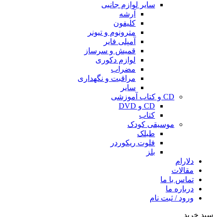
سایر لوازم جانبی
آرشه
کلیفون
مترونوم و تیونر
آمپلی فایر
قمیش و سرساز
لوازم دکوری
مضراب
مراقبت و نگهداری
سایر
CD و کتاب آموزشی
CD و DVD
کتاب
موسیقی کودک
طبلک
فلوت ریکوردر
بلز
دلارام
مقالات
تماس با ما
درباره ما
ورود / ثبت نام
سبد خرید