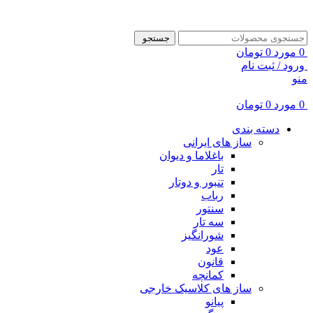
ADD ANYTHING HERE OR JUST REMOVE IT…
جستجو
0
مورد
0
تومان
ورود / ثبت نام
منو
0
مورد
0
تومان
دسته بندی
ساز های ایرانی
باغلاما و دیوان
تار
تنبور و دوتار
رباب
سنتور
سه تار
شورانگیز
عود
قانون
کمانچه
ساز های کلاسیک خارجی
پیانو