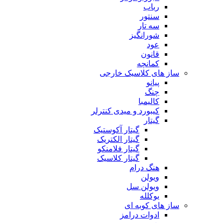
رباب
سنتور
سه تار
شورانگیز
عود
قانون
کمانچه
ساز های کلاسیک خارجی
پیانو
چنگ
کالیمبا
کیبورد و میدی کنترلر
گیتار
گیتار آکوستیک
گیتار الکتریک
گیتار فلامنکو
گیتار کلاسیک
هنگ درام
ویولن
ویولن سل
یوکلله
ساز های کوبه ای
ادوات درامز