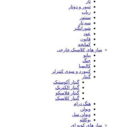
تار
تنبور و دوتار
رباب
سنتور
سه تار
شورانگیز
عود
قانون
کمانچه
ساز های کلاسیک خارجی
پیانو
چنگ
کالیمبا
کیبورد و میدی کنترلر
گیتار
گیتار آکوستیک
گیتار الکتریک
گیتار فلامنکو
گیتار کلاسیک
هنگ درام
ویولن
ویولن سل
یوکلله
ساز های کوبه ای