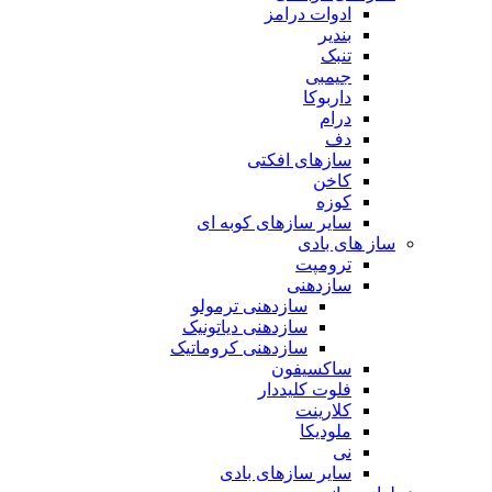
ادوات درامز
بندیر
تنبک
جیمبی
داربوکا
درام
دف
سازهای افکتی
کاخن
کوزه
سایر سازهای کوبه ای
ساز های بادی
ترومپت
سازدهنی
سازدهنی ترمولو
سازدهنی دیاتونیک
سازدهنی کروماتیک
ساکسیفون
فلوت کلیددار
کلارینت
ملودیکا
نی
سایر سازهای بادی