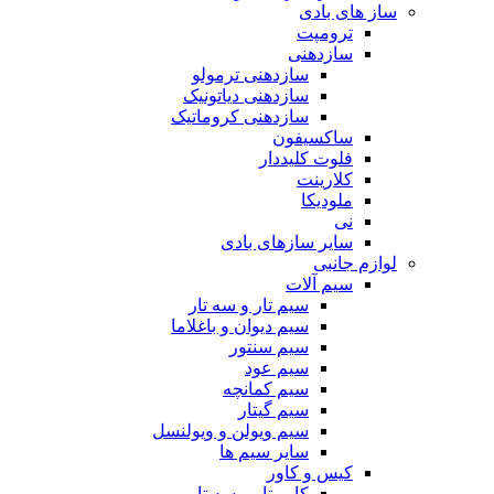
ساز های بادی
ترومپت
سازدهنی
سازدهنی ترمولو
سازدهنی دیاتونیک
سازدهنی کروماتیک
ساکسیفون
فلوت کلیددار
کلارینت
ملودیکا
نی
سایر سازهای بادی
لوازم جانبی
سیم آلات
سیم تار و سه تار
سیم دیوان و باغلاما
سیم سنتور
سیم عود
سیم کمانچه
سیم گیتار
سیم ویولن و ویولنسل
سایر سیم ها
کیس و کاور
کاور تار و سه تار