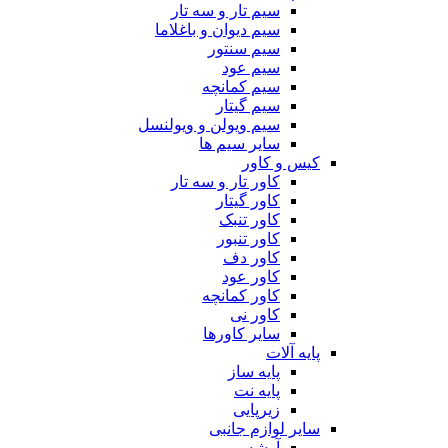
سیم تار و سه تار
سیم دیوان و باغلاما
سیم سنتور
سیم عود
سیم کمانچه
سیم گیتار
سیم ویولن و ویولنسل
سایر سیم ها
کیس و کاور
کاور تار و سه تار
کاور گیتار
کاور تنبک
کاور تنبور
کاور دف
کاور عود
کاور کمانچه
کاور نی
سایر کاورها
پایه آلات
پایه ساز
پایه نت
زیرپایی
سایر لوازم جانبی
آرشه