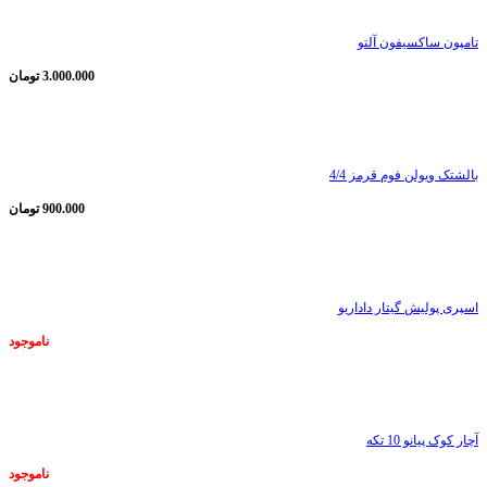
تامپون ساکسیفون آلتو
3.000.000
تومان
ناموجود
بالشتک ویولن فوم قرمز 4/4
900.000
تومان
ناموجود
اسپری پولیش گیتار داداریو
ناموجود
ناموجود
آچار کوک پیانو 10 تکه
ناموجود