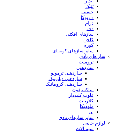
بندیر
تنبک
جیمبی
داربوکا
درام
دف
سازهای افکتی
کاخن
کوزه
سایر سازهای کوبه ای
ساز های بادی
ترومپت
سازدهنی
سازدهنی ترمولو
سازدهنی دیاتونیک
سازدهنی کروماتیک
ساکسیفون
فلوت کلیددار
کلارینت
ملودیکا
نی
سایر سازهای بادی
لوازم جانبی
سیم آلات