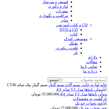
قمیش و سرساز
لوازم دکوری
مضراب
مراقبت و نگهداری
سایر
CD و کتاب آموزشی
CD و DVD
کتاب
موسیقی کودک
طبلک
فلوت ریکوردر
بلز
دلارام
مقالات
تماس با ما
درباره ما
جستجو
خانه
لوازم جانبی
سیم آلات
سیم گیتار
سیم گیتار نیک ساند CT46
ویولن یاماها مدل V3 سایز 4/4
35.000.000
تومان
بازگشت به محصولات
عود نجوا درجه یک
27.000.000
تومان