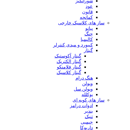
شورانگیز
عود
قانون
کمانچه
ساز های کلاسیک خارجی
پیانو
چنگ
کالیمبا
کیبورد و میدی کنترلر
گیتار
گیتار آکوستیک
گیتار الکتریک
گیتار فلامنکو
گیتار کلاسیک
هنگ درام
ویولن
ویولن سل
یوکلله
ساز های کوبه ای
ادوات درامز
بندیر
تنبک
جیمبی
داربوکا