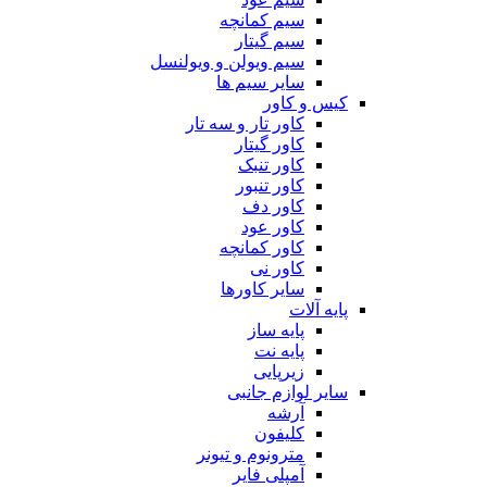
سیم کمانچه
سیم گیتار
سیم ویولن و ویولنسل
سایر سیم ها
کیس و کاور
کاور تار و سه تار
کاور گیتار
کاور تنبک
کاور تنبور
کاور دف
کاور عود
کاور کمانچه
کاور نی
سایر کاورها
پایه آلات
پایه ساز
پایه نت
زیرپایی
سایر لوازم جانبی
آرشه
کلیفون
مترونوم و تیونر
آمپلی فایر