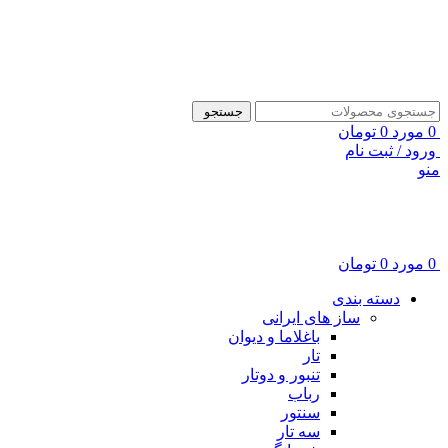
ADD ANYTHING HERE OR JUST REMOVE IT…
جستجو
0
مورد
0
تومان
ورود / ثبت نام
منو
0
مورد
0
تومان
دسته بندی
ساز های ایرانی
باغلاما و دیوان
تار
تنبور و دوتار
رباب
سنتور
سه تار