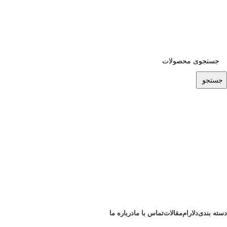
ADD ANYTHING HERE OR JUST REMOVE IT…
جستجو
دسته بندی
دلارام
مقالات
تماس با ما
درباره ما