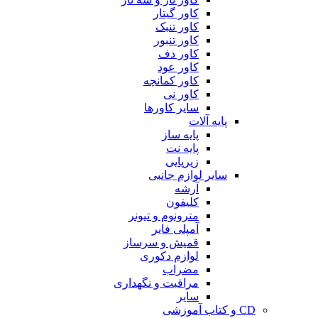
کاور گیتار
کاور تنبک
کاور تنبور
کاور دف
کاور عود
کاور کمانچه
کاور نی
سایر کاورها
پایه آلات
پایه ساز
پایه نت
زیرپایی
سایر لوازم جانبی
آرشه
کلیفون
مترونوم و تیونر
آمپلی فایر
قمیش و سرساز
لوازم دکوری
مضراب
مراقبت و نگهداری
سایر
CD و کتاب آموزشی