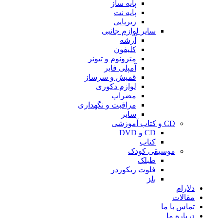
پایه ساز
پایه نت
زیرپایی
سایر لوازم جانبی
آرشه
کلیفون
مترونوم و تیونر
آمپلی فایر
قمیش و سرساز
لوازم دکوری
مضراب
مراقبت و نگهداری
سایر
CD و کتاب آموزشی
CD و DVD
کتاب
موسیقی کودک
طبلک
فلوت ریکوردر
بلز
دلارام
مقالات
تماس با ما
درباره ما