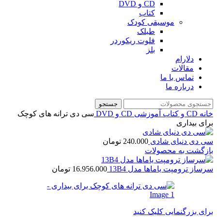
CD و DVD
کتاب
موسیقی کودک
طبلک
فلوت ریکوردر
بلز
دلارام
مقالات
تماس با ما
درباره ما
جستجو
خانه
CD و کتاب آموزشی
CD و DVD
سی دی ترانه های کوچک
برای بیداری
سی دی دنیای شادی
240.000
تومان
بازگشت به محصولات
سرساز ترومپت یاماها مدل 13B4
16.956.000
تومان
برای بزرگنمایی کلیک کنید