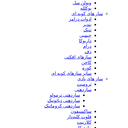
ویولن سل
یوکلله
ساز های کوبه ای
ادوات درامز
بندیر
تنبک
جیمبی
داربوکا
درام
دف
سازهای افکتی
کاخن
کوزه
سایر سازهای کوبه ای
ساز های بادی
ترومپت
سازدهنی
سازدهنی ترمولو
سازدهنی دیاتونیک
سازدهنی کروماتیک
ساکسیفون
فلوت کلیددار
کلارینت
ملودیکا