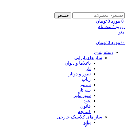
ADD ANYTHING HERE OR JUST REMOVE IT…
جستجو
0
مورد
0
تومان
ورود / ثبت نام
منو
0
مورد
0
تومان
دسته بندی
ساز های ایرانی
باغلاما و دیوان
تار
تنبور و دوتار
رباب
سنتور
سه تار
شورانگیز
عود
قانون
کمانچه
ساز های کلاسیک خارجی
پیانو