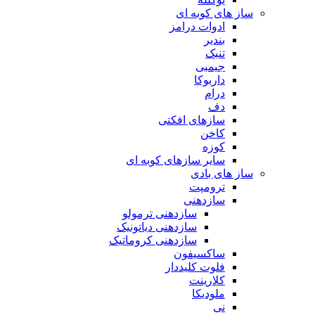
ساز های کوبه ای
ادوات درامز
بندیر
تنبک
جیمبی
داربوکا
درام
دف
سازهای افکتی
کاخن
کوزه
سایر سازهای کوبه ای
ساز های بادی
ترومپت
سازدهنی
سازدهنی ترمولو
سازدهنی دیاتونیک
سازدهنی کروماتیک
ساکسیفون
فلوت کلیددار
کلارینت
ملودیکا
نی