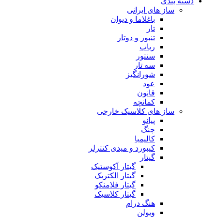
دسته بندی
ساز های ایرانی
باغلاما و دیوان
تار
تنبور و دوتار
رباب
سنتور
سه تار
شورانگیز
عود
قانون
کمانچه
ساز های کلاسیک خارجی
پیانو
چنگ
کالیمبا
کیبورد و میدی کنترلر
گیتار
گیتار آکوستیک
گیتار الکتریک
گیتار فلامنکو
گیتار کلاسیک
هنگ درام
ویولن