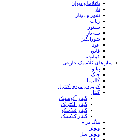
باغلاما و دیوان
تار
تنبور و دوتار
رباب
سنتور
سه تار
شورانگیز
عود
قانون
کمانچه
ساز های کلاسیک خارجی
پیانو
چنگ
کالیمبا
کیبورد و میدی کنترلر
گیتار
گیتار آکوستیک
گیتار الکتریک
گیتار فلامنکو
گیتار کلاسیک
هنگ درام
ویولن
ویولن سل
یوکلله