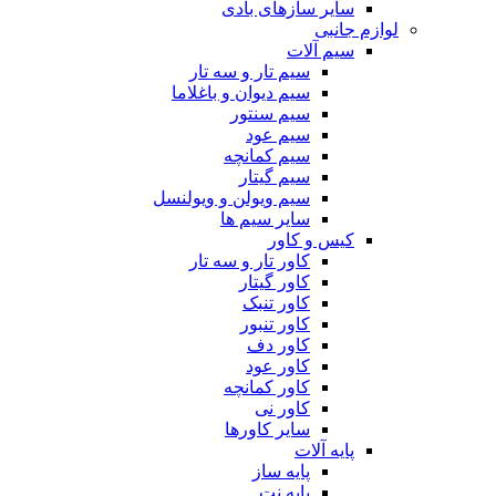
سایر سازهای بادی
لوازم جانبی
سیم آلات
سیم تار و سه تار
سیم دیوان و باغلاما
سیم سنتور
سیم عود
سیم کمانچه
سیم گیتار
سیم ویولن و ویولنسل
سایر سیم ها
کیس و کاور
کاور تار و سه تار
کاور گیتار
کاور تنبک
کاور تنبور
کاور دف
کاور عود
کاور کمانچه
کاور نی
سایر کاورها
پایه آلات
پایه ساز
پایه نت