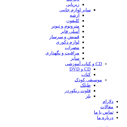
زیرپایی
سایر لوازم جانبی
آرشه
کلیفون
مترونوم و تیونر
آمپلی فایر
قمیش و سرساز
لوازم دکوری
مضراب
مراقبت و نگهداری
سایر
CD و کتاب آموزشی
CD و DVD
کتاب
موسیقی کودک
طبلک
فلوت ریکوردر
بلز
دلارام
مقالات
تماس با ما
درباره ما