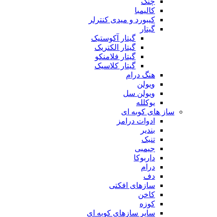
چنگ
کالیمبا
کیبورد و میدی کنترلر
گیتار
گیتار آکوستیک
گیتار الکتریک
گیتار فلامنکو
گیتار کلاسیک
هنگ درام
ویولن
ویولن سل
یوکلله
ساز های کوبه ای
ادوات درامز
بندیر
تنبک
جیمبی
داربوکا
درام
دف
سازهای افکتی
کاخن
کوزه
سایر سازهای کوبه ای