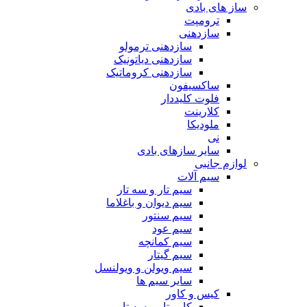
ساز های بادی
ترومپت
سازدهنی
سازدهنی ترمولو
سازدهنی دیاتونیک
سازدهنی کروماتیک
ساکسیفون
فلوت کلیددار
کلارینت
ملودیکا
نی
سایر سازهای بادی
لوازم جانبی
سیم آلات
سیم تار و سه تار
سیم دیوان و باغلاما
سیم سنتور
سیم عود
سیم کمانچه
سیم گیتار
سیم ویولن و ویولنسل
سایر سیم ها
کیس و کاور
کاور تار و سه تار