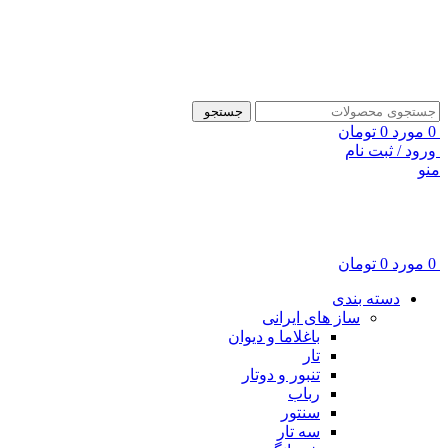
ADD ANYTHING HERE OR JUST REMOVE IT…
جستجو
0
مورد
0
تومان
ورود / ثبت نام
منو
0
مورد
0
تومان
دسته بندی
ساز های ایرانی
باغلاما و دیوان
تار
تنبور و دوتار
رباب
سنتور
سه تار