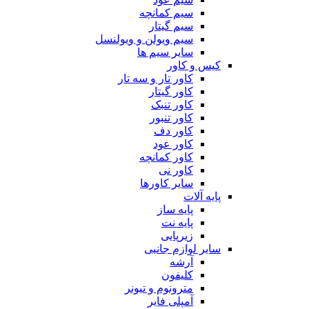
سیم کمانچه
سیم گیتار
سیم ویولن و ویولنسل
سایر سیم ها
کیس و کاور
کاور تار و سه تار
کاور گیتار
کاور تنبک
کاور تنبور
کاور دف
کاور عود
کاور کمانچه
کاور نی
سایر کاورها
پایه آلات
پایه ساز
پایه نت
زیرپایی
سایر لوازم جانبی
آرشه
کلیفون
مترونوم و تیونر
آمپلی فایر