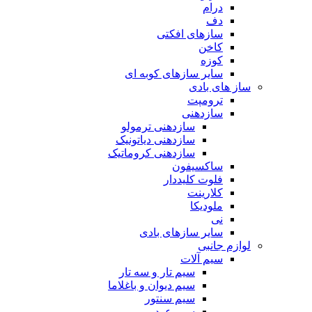
درام
دف
سازهای افکتی
کاخن
کوزه
سایر سازهای کوبه ای
ساز های بادی
ترومپت
سازدهنی
سازدهنی ترمولو
سازدهنی دیاتونیک
سازدهنی کروماتیک
ساکسیفون
فلوت کلیددار
کلارینت
ملودیکا
نی
سایر سازهای بادی
لوازم جانبی
سیم آلات
سیم تار و سه تار
سیم دیوان و باغلاما
سیم سنتور
سیم عود