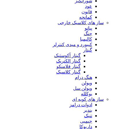
شورانگیز
عود
قانون
کمانچه
ساز های کلاسیک خارجی
پیانو
چنگ
کالیمبا
کیبورد و میدی کنترلر
گیتار
گیتار آکوستیک
گیتار الکتریک
گیتار فلامنکو
گیتار کلاسیک
هنگ درام
ویولن
ویولن سل
یوکلله
ساز های کوبه ای
ادوات درامز
بندیر
تنبک
جیمبی
داربوکا