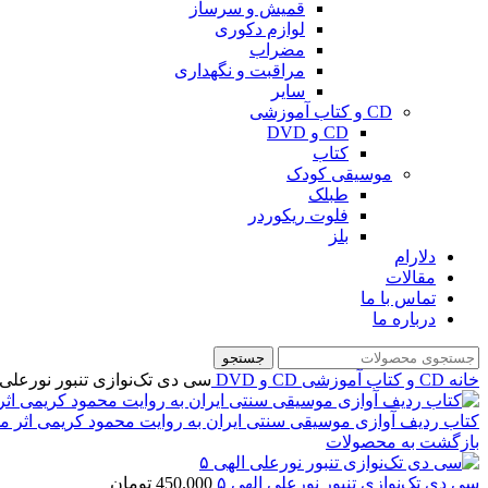
قمیش و سرساز
لوازم دکوری
مضراب
مراقبت و نگهداری
سایر
CD و کتاب آموزشی
CD و DVD
کتاب
موسیقی کودک
طبلک
فلوت ریکوردر
بلز
دلارام
مقالات
تماس با ما
درباره ما
جستجو
خانه
CD و کتاب آموزشی
CD و DVD
سی دی تک‌نوازی تنبور نورعلی ا
کتاب ردیف آوازی موسیقی سنتی ایران به روایت محمود کریمی اثر 
بازگشت به محصولات
سی دی تک‌نوازی تنبور نورعلی الهی ۵
450.000
تومان