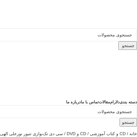
ADD ANYTHING HERE OR JUST REMOVE IT…
جستجو
دسته بندی
دلارام
مقالات
تماس با ما
درباره ما
جستجو
خانه
CD و کتاب آموزشی
CD و DVD
سی دی تک‌نوازی تنبور نورعلی الهی ۲