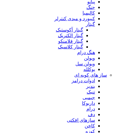
پیانو
چنگ
کالیمبا
کیبورد و میدی کنترلر
گیتار
گیتار آکوستیک
گیتار الکتریک
گیتار فلامنکو
گیتار کلاسیک
هنگ درام
ویولن
ویولن سل
یوکلله
ساز های کوبه ای
ادوات درامز
بندیر
تنبک
جیمبی
داربوکا
درام
دف
سازهای افکتی
کاخن
کوزه