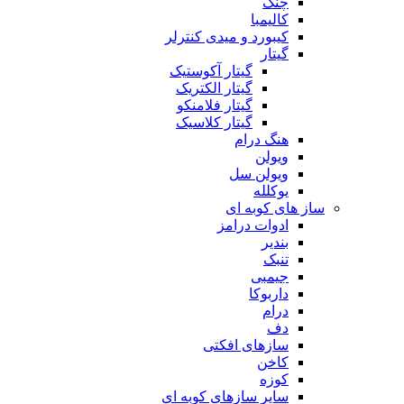
چنگ
کالیمبا
کیبورد و میدی کنترلر
گیتار
گیتار آکوستیک
گیتار الکتریک
گیتار فلامنکو
گیتار کلاسیک
هنگ درام
ویولن
ویولن سل
یوکلله
ساز های کوبه ای
ادوات درامز
بندیر
تنبک
جیمبی
داربوکا
درام
دف
سازهای افکتی
کاخن
کوزه
سایر سازهای کوبه ای