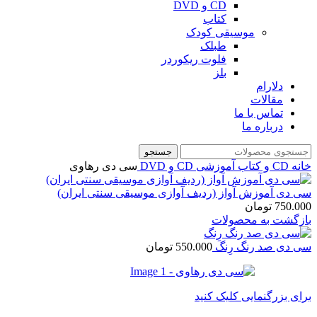
CD و DVD
کتاب
موسیقی کودک
طبلک
فلوت ریکوردر
بلز
دلارام
مقالات
تماس با ما
درباره ما
جستجو
خانه
CD و کتاب آموزشی
CD و DVD
سی دی رهاوی
سی دی آموزش آواز (ردیف آوازی موسیقی سنتی ایران)
750.000
تومان
بازگشت به محصولات
سی دی صد رنگ رِنگ
550.000
تومان
برای بزرگنمایی کلیک کنید