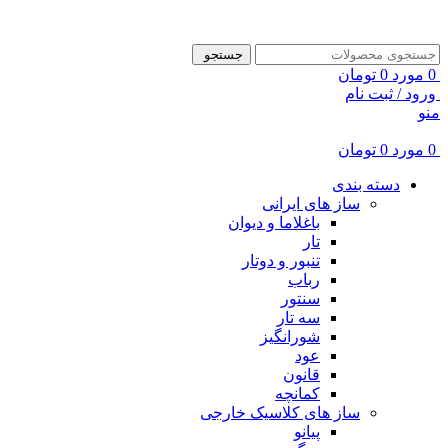
ADD ANYTHING HERE OR JUST REMOVE IT…
جستجو
0
مورد
0
تومان
ورود / ثبت نام
منو
0
مورد
0
تومان
دسته بندی
ساز های ایرانی
باغلاما و دیوان
تار
تنبور و دوتار
رباب
سنتور
سه تار
شورانگیز
عود
قانون
کمانچه
ساز های کلاسیک خارجی
پیانو