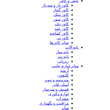
کیس و کاور
کاور تار و سه تار
کاور گیتار
کاور تنبک
کاور تنبور
کاور دف
کاور عود
کاور کمانچه
کاور نی
سایر کاورها
پایه آلات
پایه ساز
پایه نت
زیرپایی
سایر لوازم جانبی
آرشه
کلیفون
مترونوم و تیونر
آمپلی فایر
قمیش و سرساز
لوازم دکوری
مضراب
مراقبت و نگهداری
سایر