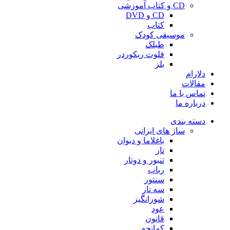
CD و کتاب آموزشی
CD و DVD
کتاب
موسیقی کودک
طبلک
فلوت ریکوردر
بلز
دلارام
مقالات
تماس با ما
درباره ما
دسته بندی
ساز های ایرانی
باغلاما و دیوان
تار
تنبور و دوتار
رباب
سنتور
سه تار
شورانگیز
عود
قانون
کمانچه