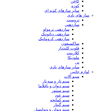
کاخن
کوزه
سایر سازهای کوبه ای
ساز های بادی
ترومپت
سازدهنی
سازدهنی ترمولو
سازدهنی دیاتونیک
سازدهنی کروماتیک
ساکسیفون
فلوت کلیددار
کلارینت
ملودیکا
نی
سایر سازهای بادی
لوازم جانبی
سیم آلات
سیم تار و سه تار
سیم دیوان و باغلاما
سیم سنتور
سیم عود
سیم کمانچه
سیم گیتار
سیم ویولن و ویولنسل