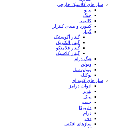
ساز های کلاسیک خارجی
پیانو
چنگ
کالیمبا
کیبورد و میدی کنترلر
گیتار
گیتار آکوستیک
گیتار الکتریک
گیتار فلامنکو
گیتار کلاسیک
هنگ درام
ویولن
ویولن سل
یوکلله
ساز های کوبه ای
ادوات درامز
بندیر
تنبک
جیمبی
داربوکا
درام
دف
سازهای افکتی