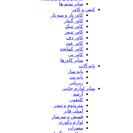
سایر سیم ها
کیس و کاور
کاور تار و سه تار
کاور گیتار
کاور تنبک
کاور تنبور
کاور دف
کاور عود
کاور کمانچه
کاور نی
سایر کاورها
پایه آلات
پایه ساز
پایه نت
زیرپایی
سایر لوازم جانبی
آرشه
کلیفون
مترونوم و تیونر
آمپلی فایر
قمیش و سرساز
لوازم دکوری
مضراب