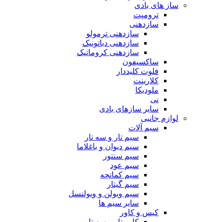
ساز های بادی
ترومپت
سازدهنی
سازدهنی ترمولو
سازدهنی دیاتونیک
سازدهنی کروماتیک
ساکسیفون
فلوت کلیددار
کلارینت
ملودیکا
نی
سایر سازهای بادی
لوازم جانبی
سیم آلات
سیم تار و سه تار
سیم دیوان و باغلاما
سیم سنتور
سیم عود
سیم کمانچه
سیم گیتار
سیم ویولن و ویولنسل
سایر سیم ها
کیس و کاور
کاور تار و سه تار