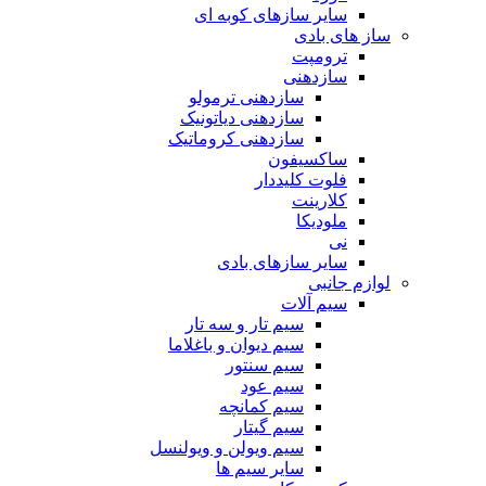
سایر سازهای کوبه ای
ساز های بادی
ترومپت
سازدهنی
سازدهنی ترمولو
سازدهنی دیاتونیک
سازدهنی کروماتیک
ساکسیفون
فلوت کلیددار
کلارینت
ملودیکا
نی
سایر سازهای بادی
لوازم جانبی
سیم آلات
سیم تار و سه تار
سیم دیوان و باغلاما
سیم سنتور
سیم عود
سیم کمانچه
سیم گیتار
سیم ویولن و ویولنسل
سایر سیم ها