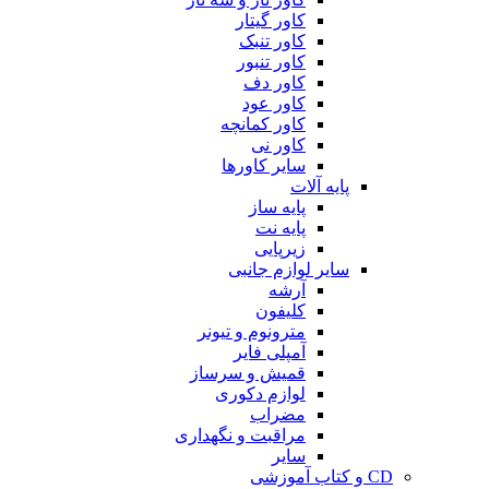
کاور گیتار
کاور تنبک
کاور تنبور
کاور دف
کاور عود
کاور کمانچه
کاور نی
سایر کاورها
پایه آلات
پایه ساز
پایه نت
زیرپایی
سایر لوازم جانبی
آرشه
کلیفون
مترونوم و تیونر
آمپلی فایر
قمیش و سرساز
لوازم دکوری
مضراب
مراقبت و نگهداری
سایر
CD و کتاب آموزشی