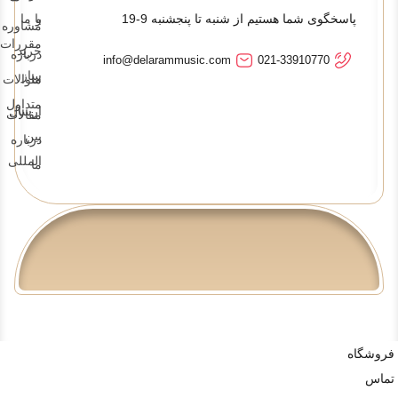
پاسخگوی شما هستیم از شنبه تا پنجشنبه 9-19
و
با ما
مشاوره
مقررات
خرید
درباره
info@delarammusic.com
021-33910770
ساز
ما
سوالات
متداول
ارسال
مقالات
بین
درباره
المللی
ما
فروشگاه
تماس