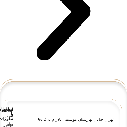
قوانین
ارتباط
محصولا
و
با
تعمیر
ما
مقررات
تهران خیابان بهارستان موسیقی دلارام پلاک 66
ساز
تماس
قوانین