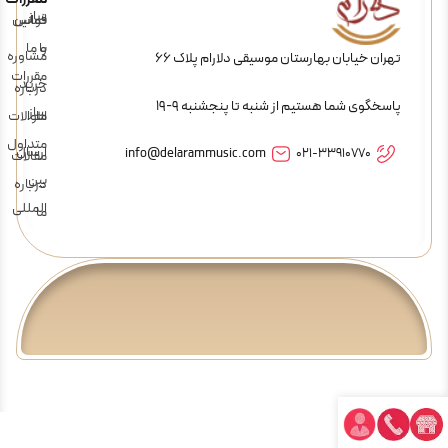
ساز
تماس
قوانین
و
با ما
مشاوره
تهران خیابان بهارستان موسیقی دلارام پلاک 66
مقررات
خرید
درباره
پاسخگوی شما هستیم از شنبه تا پنجشنبه 9-19
ساز
ما
سوالات
متداول
ارسال
info@delarammusic.com
021-33910770
مقالات
بین
درباره
المللی
ما