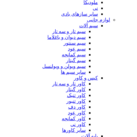
ملودیکا
نی
سایر سازهای بادی
لوازم جانبی
سیم آلات
سیم تار و سه تار
سیم دیوان و باغلاما
سیم سنتور
سیم عود
سیم کمانچه
سیم گیتار
سیم ویولن و ویولنسل
سایر سیم ها
کیس و کاور
کاور تار و سه تار
کاور گیتار
کاور تنبک
کاور تنبور
کاور دف
کاور عود
کاور کمانچه
کاور نی
سایر کاورها
پایه آلات