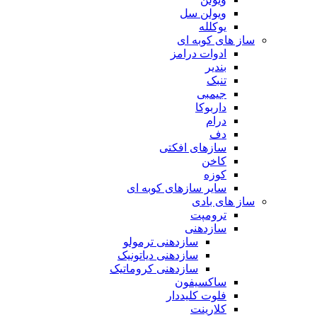
ویولن سل
یوکلله
ساز های کوبه ای
ادوات درامز
بندیر
تنبک
جیمبی
داربوکا
درام
دف
سازهای افکتی
کاخن
کوزه
سایر سازهای کوبه ای
ساز های بادی
ترومپت
سازدهنی
سازدهنی ترمولو
سازدهنی دیاتونیک
سازدهنی کروماتیک
ساکسیفون
فلوت کلیددار
کلارینت