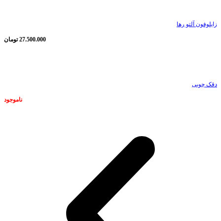
زایلوفون آلتو رها
27.500.000
تومان
ناموجود
دقک چوبی
ناموجود