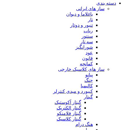
دسته بندی
ساز های ایرانی
باغلاما و دیوان
تار
تنبور و دوتار
رباب
سنتور
سه تار
شورانگیز
عود
قانون
کمانچه
ساز های کلاسیک خارجی
پیانو
چنگ
کالیمبا
کیبورد و میدی کنترلر
گیتار
گیتار آکوستیک
گیتار الکتریک
گیتار فلامنکو
گیتار کلاسیک
هنگ درام
ویولن