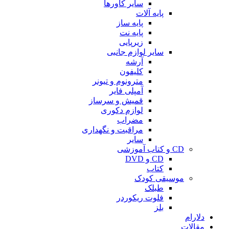
سایر کاورها
پایه آلات
پایه ساز
پایه نت
زیرپایی
سایر لوازم جانبی
آرشه
کلیفون
مترونوم و تیونر
آمپلی فایر
قمیش و سرساز
لوازم دکوری
مضراب
مراقبت و نگهداری
سایر
CD و کتاب آموزشی
CD و DVD
کتاب
موسیقی کودک
طبلک
فلوت ریکوردر
بلز
دلارام
مقالات