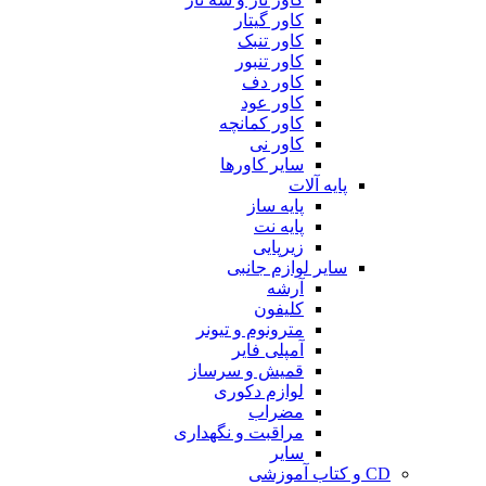
کاور گیتار
کاور تنبک
کاور تنبور
کاور دف
کاور عود
کاور کمانچه
کاور نی
سایر کاورها
پایه آلات
پایه ساز
پایه نت
زیرپایی
سایر لوازم جانبی
آرشه
کلیفون
مترونوم و تیونر
آمپلی فایر
قمیش و سرساز
لوازم دکوری
مضراب
مراقبت و نگهداری
سایر
CD و کتاب آموزشی