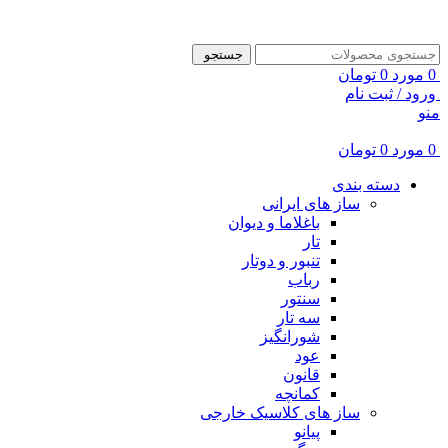
ADD ANYTHING HERE OR JUST REMOVE IT…
جستجو
0
مورد
0
تومان
ورود / ثبت نام
منو
0
مورد
0
تومان
دسته بندی
ساز های ایرانی
باغلاما و دیوان
تار
تنبور و دوتار
رباب
سنتور
سه تار
شورانگیز
عود
قانون
کمانچه
ساز های کلاسیک خارجی
پیانو