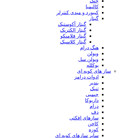
چنگ
کالیمبا
کیبورد و میدی کنترلر
گیتار
گیتار آکوستیک
گیتار الکتریک
گیتار فلامنکو
گیتار کلاسیک
هنگ درام
ویولن
ویولن سل
یوکلله
ساز های کوبه ای
ادوات درامز
بندیر
تنبک
جیمبی
داربوکا
درام
دف
سازهای افکتی
کاخن
کوزه
سایر سازهای کوبه ای