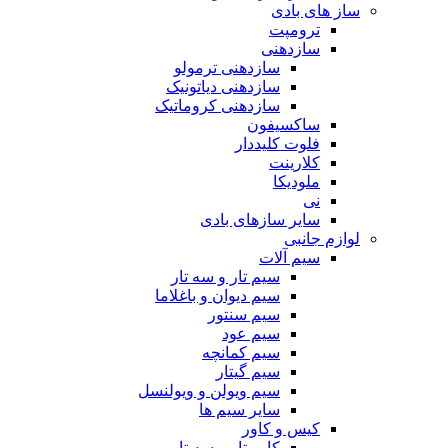
ساز های بادی
ترومپت
سازدهنی
سازدهنی ترمولو
سازدهنی دیاتونیک
سازدهنی کروماتیک
ساکسیفون
فلوت کلیددار
کلارینت
ملودیکا
نی
سایر سازهای بادی
لوازم جانبی
سیم آلات
سیم تار و سه تار
سیم دیوان و باغلاما
سیم سنتور
سیم عود
سیم کمانچه
سیم گیتار
سیم ویولن و ویولنسل
سایر سیم ها
کیس و کاور
کاور تار و سه تار