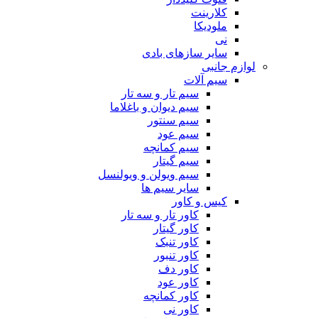
کلارینت
ملودیکا
نی
سایر سازهای بادی
لوازم جانبی
سیم آلات
سیم تار و سه تار
سیم دیوان و باغلاما
سیم سنتور
سیم عود
سیم کمانچه
سیم گیتار
سیم ویولن و ویولنسل
سایر سیم ها
کیس و کاور
کاور تار و سه تار
کاور گیتار
کاور تنبک
کاور تنبور
کاور دف
کاور عود
کاور کمانچه
کاور نی