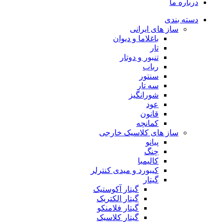
درباره ما
دسته بندی
ساز های ایرانی
باغلاما و دیوان
تار
تنبور و دوتار
رباب
سنتور
سه تار
شورانگیز
عود
قانون
کمانچه
ساز های کلاسیک خارجی
پیانو
چنگ
کالیمبا
کیبورد و میدی کنترلر
گیتار
گیتار آکوستیک
گیتار الکتریک
گیتار فلامنکو
گیتار کلاسیک