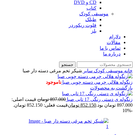
CD و DVD
کتاب
موسیقی کودک
طبلک
فلوت ریکوردر
بلز
دلارام
مقالات
تماس با ما
درباره ما
جستجو
خانه
موسیقی کودک
سایر
شیکر تخم مرغی دسته دار صبا
زنگوله هلالی چرمی دسته چوبی صبا
ناموجود
بازگشت به محصولات
زنگوله ی دستی رنگی 17 تایی صبا
897.000
تومان
قیمت اصلی:
897.000 تومان بود.
852.150
تومان
قیمت فعلی: 852.150 تومان.
-10%