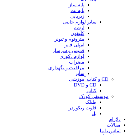
پایه ساز
پایه نت
زیرپایی
سایر لوازم جانبی
آرشه
کلیفون
مترونوم و تیونر
آمپلی فایر
قمیش و سرساز
لوازم دکوری
مضراب
مراقبت و نگهداری
سایر
CD و کتاب آموزشی
CD و DVD
کتاب
موسیقی کودک
طبلک
فلوت ریکوردر
بلز
دلارام
مقالات
تماس با ما