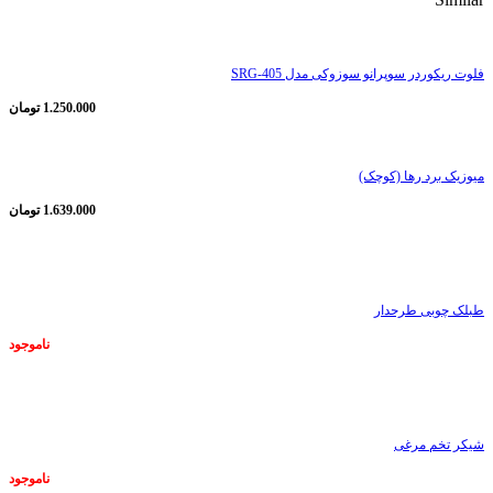
فلوت ریکوردر سوپرانو سوزوکی مدل SRG-405
1.250.000
تومان
میوزیک برد رها (کوچک)
1.639.000
تومان
ناموجود
طبلک چوبی طرحدار
ناموجود
ناموجود
شیکر تخم مرغی
ناموجود