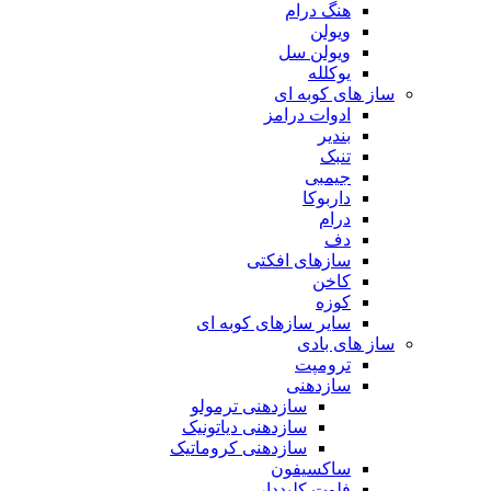
هنگ درام
ویولن
ویولن سل
یوکلله
ساز های کوبه ای
ادوات درامز
بندیر
تنبک
جیمبی
داربوکا
درام
دف
سازهای افکتی
کاخن
کوزه
سایر سازهای کوبه ای
ساز های بادی
ترومپت
سازدهنی
سازدهنی ترمولو
سازدهنی دیاتونیک
سازدهنی کروماتیک
ساکسیفون
فلوت کلیددار