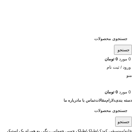
ADD ANYTHING HERE OR JUST REMOVE IT…
جستجو
0
مورد
0
تومان
ورود / ثبت نام
منو
0
مورد
0
تومان
دسته بندی
دلارام
مقالات
تماس با ما
درباره ما
جستجو
خانه
موسیقی کودک
طبلک
طبلک چوبی جهمانی رنگی به همراه پک استیکر