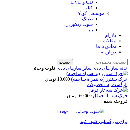
CD و DVD
کتاب
موسیقی کودک
طبلک
فلوت ریکوردر
بلز
دلارام
مقالات
تماس با ما
درباره ما
جستجو
خانه
ساز های بادی
سایر سازهای بادی
فلوت وحدتی
خرک سنتور (به همراه ساچمه)
18.000
تومان
بازگشت به محصولات
خرک سه تار فوفل
60.000
تومان
فروخته شده
برای بزرگنمایی کلیک کنید