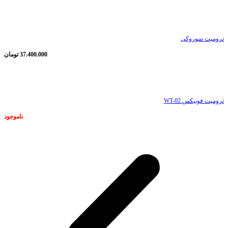
ناموجود
ترومپت سوزوکی
37.400.000
تومان
ناموجود
ترومپت فونیکس WT-02
ناموجود