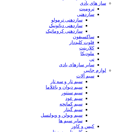
ساز های بادی
ترومپت
سازدهنی
سازدهنی ترمولو
سازدهنی دیاتونیک
سازدهنی کروماتیک
ساکسیفون
فلوت کلیددار
کلارینت
ملودیکا
نی
سایر سازهای بادی
لوازم جانبی
سیم آلات
سیم تار و سه تار
سیم دیوان و باغلاما
سیم سنتور
سیم عود
سیم کمانچه
سیم گیتار
سیم ویولن و ویولنسل
سایر سیم ها
کیس و کاور
کاور تار و سه تار