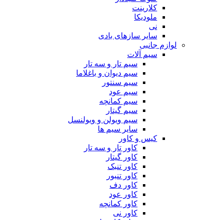
کلارینت
ملودیکا
نی
سایر سازهای بادی
لوازم جانبی
سیم آلات
سیم تار و سه تار
سیم دیوان و باغلاما
سیم سنتور
سیم عود
سیم کمانچه
سیم گیتار
سیم ویولن و ویولنسل
سایر سیم ها
کیس و کاور
کاور تار و سه تار
کاور گیتار
کاور تنبک
کاور تنبور
کاور دف
کاور عود
کاور کمانچه
کاور نی