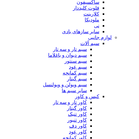
ساکسیفون
فلوت کلیددار
کلارینت
ملودیکا
نی
سایر سازهای بادی
لوازم جانبی
سیم آلات
سیم تار و سه تار
سیم دیوان و باغلاما
سیم سنتور
سیم عود
سیم کمانچه
سیم گیتار
سیم ویولن و ویولنسل
سایر سیم ها
کیس و کاور
کاور تار و سه تار
کاور گیتار
کاور تنبک
کاور تنبور
کاور دف
کاور عود
کاور کمانچه