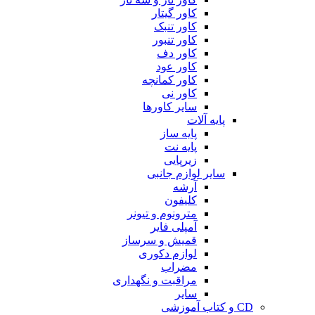
کاور گیتار
کاور تنبک
کاور تنبور
کاور دف
کاور عود
کاور کمانچه
کاور نی
سایر کاورها
پایه آلات
پایه ساز
پایه نت
زیرپایی
سایر لوازم جانبی
آرشه
کلیفون
مترونوم و تیونر
آمپلی فایر
قمیش و سرساز
لوازم دکوری
مضراب
مراقبت و نگهداری
سایر
CD و کتاب آموزشی