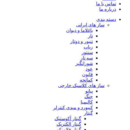
تماس با ما
درباره ما
دسته بندی
ساز های ایرانی
باغلاما و دیوان
تار
تنبور و دوتار
رباب
سنتور
سه تار
شورانگیز
عود
قانون
کمانچه
ساز های کلاسیک خارجی
پیانو
چنگ
کالیمبا
کیبورد و میدی کنترلر
گیتار
گیتار آکوستیک
گیتار الکتریک
گیتار فلامنکو