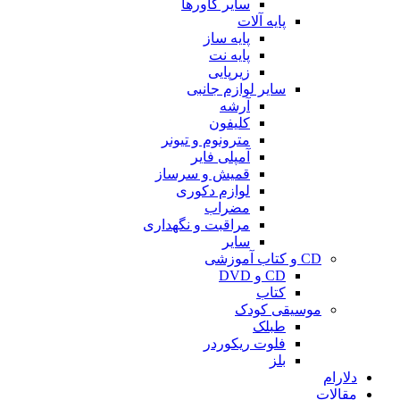
سایر کاورها
پایه آلات
پایه ساز
پایه نت
زیرپایی
سایر لوازم جانبی
آرشه
کلیفون
مترونوم و تیونر
آمپلی فایر
قمیش و سرساز
لوازم دکوری
مضراب
مراقبت و نگهداری
سایر
CD و کتاب آموزشی
CD و DVD
کتاب
موسیقی کودک
طبلک
فلوت ریکوردر
بلز
دلارام
مقالات