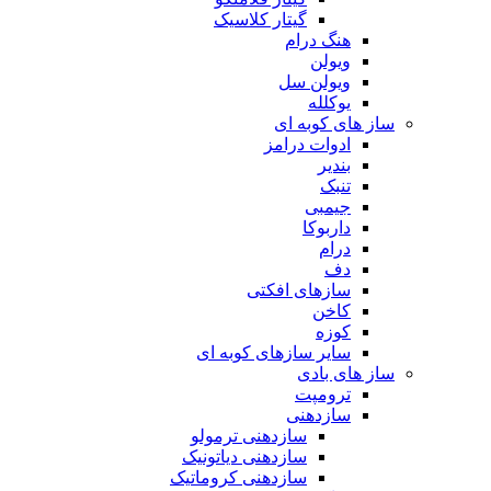
گیتار کلاسیک
هنگ درام
ویولن
ویولن سل
یوکلله
ساز های کوبه ای
ادوات درامز
بندیر
تنبک
جیمبی
داربوکا
درام
دف
سازهای افکتی
کاخن
کوزه
سایر سازهای کوبه ای
ساز های بادی
ترومپت
سازدهنی
سازدهنی ترمولو
سازدهنی دیاتونیک
سازدهنی کروماتیک