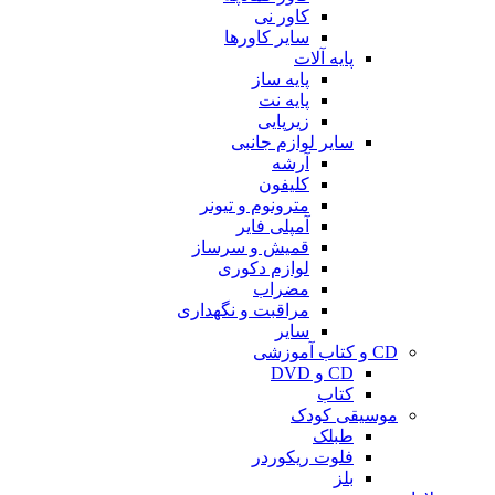
کاور نی
سایر کاورها
پایه آلات
پایه ساز
پایه نت
زیرپایی
سایر لوازم جانبی
آرشه
کلیفون
مترونوم و تیونر
آمپلی فایر
قمیش و سرساز
لوازم دکوری
مضراب
مراقبت و نگهداری
سایر
CD و کتاب آموزشی
CD و DVD
کتاب
موسیقی کودک
طبلک
فلوت ریکوردر
بلز