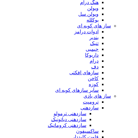
هنگ درام
ویولن
ویولن سل
یوکلله
ساز های کوبه ای
ادوات درامز
بندیر
تنبک
جیمبی
داربوکا
درام
دف
سازهای افکتی
کاخن
کوزه
سایر سازهای کوبه ای
ساز های بادی
ترومپت
سازدهنی
سازدهنی ترمولو
سازدهنی دیاتونیک
سازدهنی کروماتیک
ساکسیفون
فلوت کلیددار