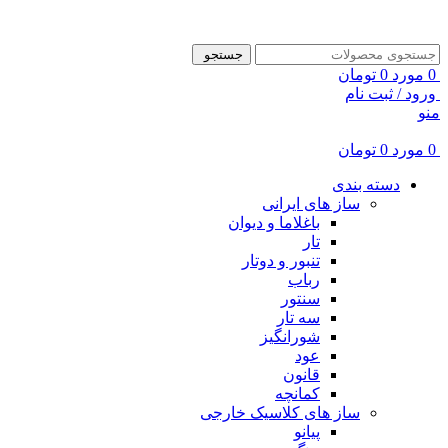
ADD ANYTHING HERE OR JUST REMOVE IT…
جستجو
0
مورد
0
تومان
ورود / ثبت نام
منو
0
مورد
0
تومان
دسته بندی
ساز های ایرانی
باغلاما و دیوان
تار
تنبور و دوتار
رباب
سنتور
سه تار
شورانگیز
عود
قانون
کمانچه
ساز های کلاسیک خارجی
پیانو