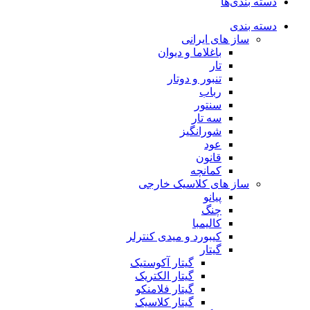
دسته بندی‌ها
دسته بندی
ساز های ایرانی
باغلاما و دیوان
تار
تنبور و دوتار
رباب
سنتور
سه تار
شورانگیز
عود
قانون
کمانچه
ساز های کلاسیک خارجی
پیانو
چنگ
کالیمبا
کیبورد و میدی کنترلر
گیتار
گیتار آکوستیک
گیتار الکتریک
گیتار فلامنکو
گیتار کلاسیک