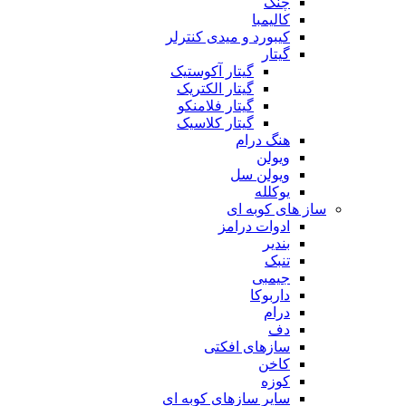
چنگ
کالیمبا
کیبورد و میدی کنترلر
گیتار
گیتار آکوستیک
گیتار الکتریک
گیتار فلامنکو
گیتار کلاسیک
هنگ درام
ویولن
ویولن سل
یوکلله
ساز های کوبه ای
ادوات درامز
بندیر
تنبک
جیمبی
داربوکا
درام
دف
سازهای افکتی
کاخن
کوزه
سایر سازهای کوبه ای