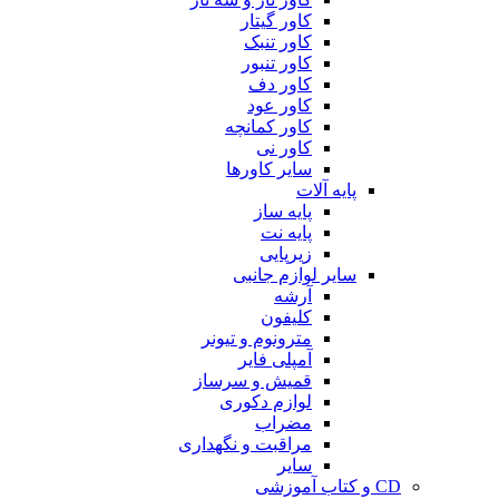
کاور گیتار
کاور تنبک
کاور تنبور
کاور دف
کاور عود
کاور کمانچه
کاور نی
سایر کاورها
پایه آلات
پایه ساز
پایه نت
زیرپایی
سایر لوازم جانبی
آرشه
کلیفون
مترونوم و تیونر
آمپلی فایر
قمیش و سرساز
لوازم دکوری
مضراب
مراقبت و نگهداری
سایر
CD و کتاب آموزشی