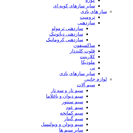
کوزه
سایر سازهای کوبه ای
ساز های بادی
ترومپت
سازدهنی
سازدهنی ترمولو
سازدهنی دیاتونیک
سازدهنی کروماتیک
ساکسیفون
فلوت کلیددار
کلارینت
ملودیکا
نی
سایر سازهای بادی
لوازم جانبی
سیم آلات
سیم تار و سه تار
سیم دیوان و باغلاما
سیم سنتور
سیم عود
سیم کمانچه
سیم گیتار
سیم ویولن و ویولنسل
سایر سیم ها