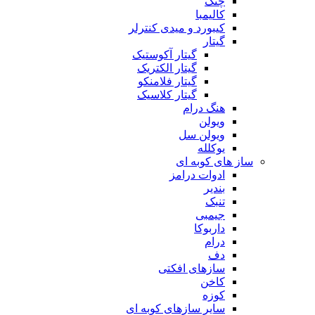
چنگ
کالیمبا
کیبورد و میدی کنترلر
گیتار
گیتار آکوستیک
گیتار الکتریک
گیتار فلامنکو
گیتار کلاسیک
هنگ درام
ویولن
ویولن سل
یوکلله
ساز های کوبه ای
ادوات درامز
بندیر
تنبک
جیمبی
داربوکا
درام
دف
سازهای افکتی
کاخن
کوزه
سایر سازهای کوبه ای