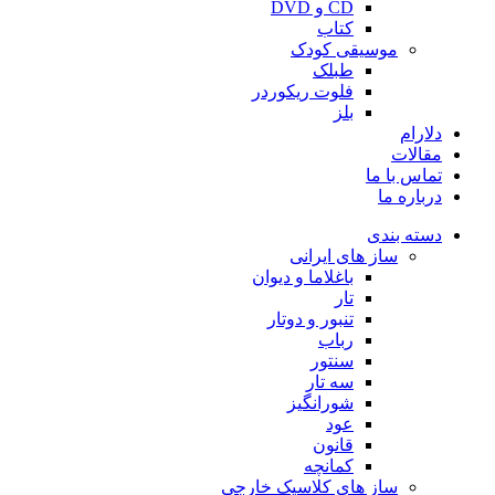
CD و DVD
کتاب
موسیقی کودک
طبلک
فلوت ریکوردر
بلز
دلارام
مقالات
تماس با ما
درباره ما
دسته بندی
ساز های ایرانی
باغلاما و دیوان
تار
تنبور و دوتار
رباب
سنتور
سه تار
شورانگیز
عود
قانون
کمانچه
ساز های کلاسیک خارجی