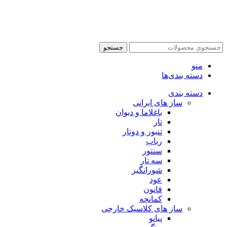
جستجو
منو
دسته بندی‌ها
دسته بندی
ساز های ایرانی
باغلاما و دیوان
تار
تنبور و دوتار
رباب
سنتور
سه تار
شورانگیز
عود
قانون
کمانچه
ساز های کلاسیک خارجی
پیانو