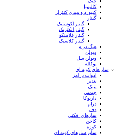
چنگ
کالیمبا
کیبورد و میدی کنترلر
گیتار
گیتار آکوستیک
گیتار الکتریک
گیتار فلامنکو
گیتار کلاسیک
هنگ درام
ویولن
ویولن سل
یوکلله
ساز های کوبه ای
ادوات درامز
بندیر
تنبک
جیمبی
داربوکا
درام
دف
سازهای افکتی
کاخن
کوزه
سایر سازهای کوبه ای