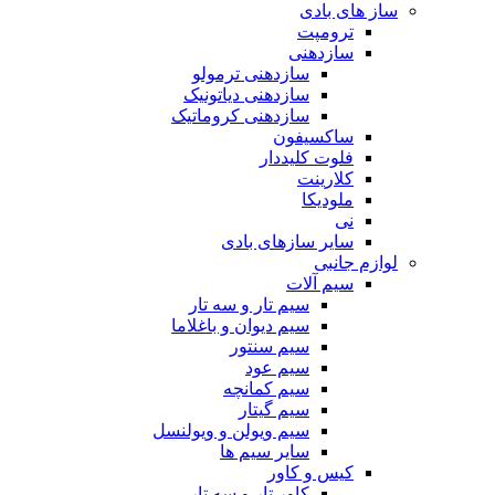
ساز های بادی
ترومپت
سازدهنی
سازدهنی ترمولو
سازدهنی دیاتونیک
سازدهنی کروماتیک
ساکسیفون
فلوت کلیددار
کلارینت
ملودیکا
نی
سایر سازهای بادی
لوازم جانبی
سیم آلات
سیم تار و سه تار
سیم دیوان و باغلاما
سیم سنتور
سیم عود
سیم کمانچه
سیم گیتار
سیم ویولن و ویولنسل
سایر سیم ها
کیس و کاور
کاور تار و سه تار