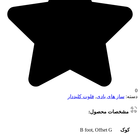
0
دسته:
ساز های بادی
,
فلوت کلیددار
مشخصات محصول:
کوک
B foot, Offset G