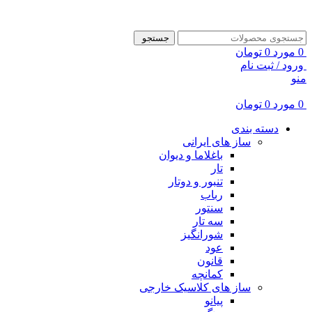
ADD ANYTHING HERE OR JUST REMOVE IT…
جستجو
0
مورد
0
تومان
ورود / ثبت نام
منو
0
مورد
0
تومان
دسته بندی
ساز های ایرانی
باغلاما و دیوان
تار
تنبور و دوتار
رباب
سنتور
سه تار
شورانگیز
عود
قانون
کمانچه
ساز های کلاسیک خارجی
پیانو