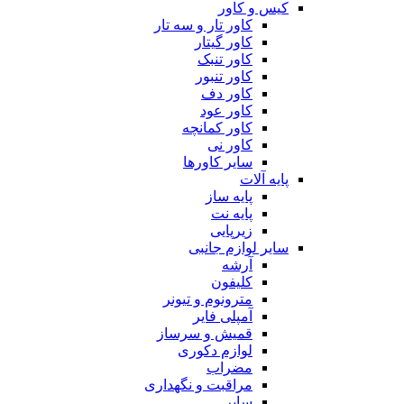
کیس و کاور
کاور تار و سه تار
کاور گیتار
کاور تنبک
کاور تنبور
کاور دف
کاور عود
کاور کمانچه
کاور نی
سایر کاورها
پایه آلات
پایه ساز
پایه نت
زیرپایی
سایر لوازم جانبی
آرشه
کلیفون
مترونوم و تیونر
آمپلی فایر
قمیش و سرساز
لوازم دکوری
مضراب
مراقبت و نگهداری
سایر