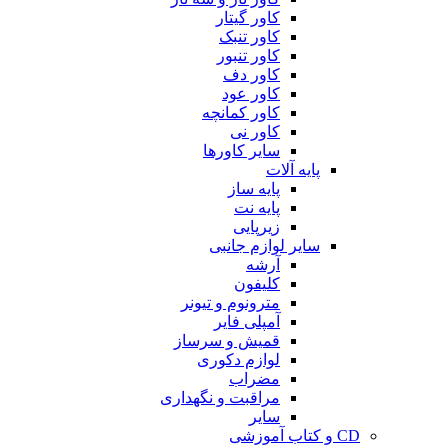
کاور گیتار
کاور تنبک
کاور تنبور
کاور دف
کاور عود
کاور کمانچه
کاور نی
سایر کاورها
پایه آلات
پایه ساز
پایه نت
زیرپایی
سایر لوازم جانبی
آرشه
کلیفون
مترونوم و تیونر
آمپلی فایر
قمیش و سرساز
لوازم دکوری
مضراب
مراقبت و نگهداری
سایر
CD و کتاب آموزشی