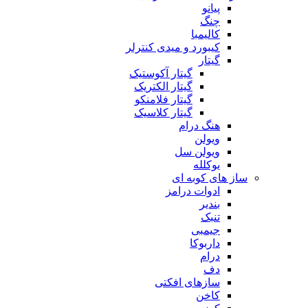
پیانو
چنگ
کالیمبا
کیبورد و میدی کنترلر
گیتار
گیتار آکوستیک
گیتار الکتریک
گیتار فلامنکو
گیتار کلاسیک
هنگ درام
ویولن
ویولن سل
یوکلله
ساز های کوبه ای
ادوات درامز
بندیر
تنبک
جیمبی
داربوکا
درام
دف
سازهای افکتی
کاخن