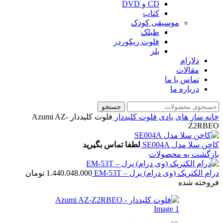
CD و DVD
کتاب
موسیقی کودک
طبلک
فلوت ریکوردر
بلز
دلارام
مقالات
تماس با ما
درباره ما
جستجو
خانه
ساز های بادی
فلوت کلیددار
فلوت کلیددار Azumi AZ-
Z2RBEO
کاخن سلا مدل SE004A
لطفا تماس بگیرید
بازگشت به محصولات
درام الکتریک (وی درام) پرل – EM-53T
1.440.048.000
تومان
فروخته شده