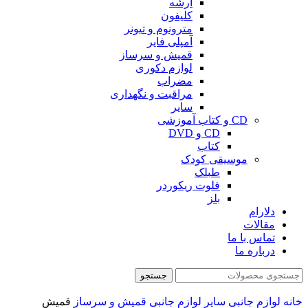
آرشه
کلیفون
مترونوم و تیونر
آمپلی فایر
قمیش و سرساز
لوازم دکوری
مضراب
مراقبت و نگهداری
سایر
CD و کتاب آموزشی
CD و DVD
کتاب
موسیقی کودک
طبلک
فلوت ریکوردر
بلز
دلارام
مقالات
تماس با ما
درباره ما
جستجو
خانه
لوازم جانبی
سایر لوازم جانبی
قمیش و سرساز
قمیش