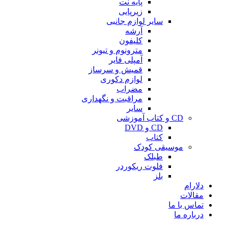
پایه نت
زیرپایی
سایر لوازم جانبی
آرشه
کلیفون
مترونوم و تیونر
آمپلی فایر
قمیش و سرساز
لوازم دکوری
مضراب
مراقبت و نگهداری
سایر
CD و کتاب آموزشی
CD و DVD
کتاب
موسیقی کودک
طبلک
فلوت ریکوردر
بلز
دلارام
مقالات
تماس با ما
درباره ما