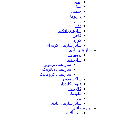
بندیر
تنبک
جیمبی
داربوکا
درام
دف
سازهای افکتی
کاخن
کوزه
سایر سازهای کوبه ای
ساز های بادی
ترومپت
سازدهنی
سازدهنی ترمولو
سازدهنی دیاتونیک
سازدهنی کروماتیک
ساکسیفون
فلوت کلیددار
کلارینت
ملودیکا
نی
سایر سازهای بادی
لوازم جانبی
سیم آلات