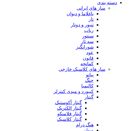
دسته بندی
ساز های ایرانی
باغلاما و دیوان
تار
تنبور و دوتار
رباب
سنتور
سه تار
شورانگیز
عود
قانون
کمانچه
ساز های کلاسیک خارجی
پیانو
چنگ
کالیمبا
کیبورد و میدی کنترلر
گیتار
گیتار آکوستیک
گیتار الکتریک
گیتار فلامنکو
گیتار کلاسیک
هنگ درام
ویولن