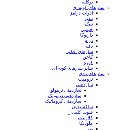
یوکلله
ساز های کوبه ای
ادوات درامز
بندیر
تنبک
جیمبی
داربوکا
درام
دف
سازهای افکتی
کاخن
کوزه
سایر سازهای کوبه ای
ساز های بادی
ترومپت
سازدهنی
سازدهنی ترمولو
سازدهنی دیاتونیک
سازدهنی کروماتیک
ساکسیفون
فلوت کلیددار
کلارینت
ملودیکا
نی