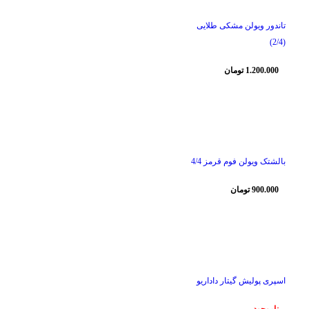
تاندور ویولن مشکی طلایی
(2/4)
1.200.000
تومان
ناموجود
بالشتک ویولن فوم قرمز 4/4
900.000
تومان
ناموجود
اسپری پولیش گیتار داداریو
ناموجود