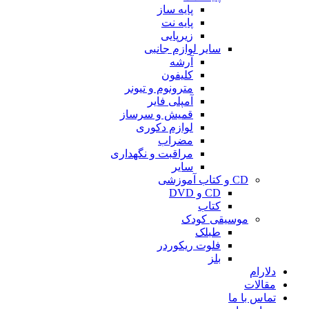
پایه ساز
پایه نت
زیرپایی
سایر لوازم جانبی
آرشه
کلیفون
مترونوم و تیونر
آمپلی فایر
قمیش و سرساز
لوازم دکوری
مضراب
مراقبت و نگهداری
سایر
CD و کتاب آموزشی
CD و DVD
کتاب
موسیقی کودک
طبلک
فلوت ریکوردر
بلز
دلارام
مقالات
تماس با ما