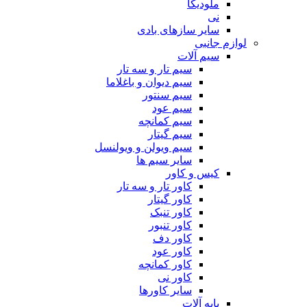
ملودیکا
نی
سایر سازهای بادی
لوازم جانبی
سیم آلات
سیم تار و سه تار
سیم دیوان و باغلاما
سیم سنتور
سیم عود
سیم کمانچه
سیم گیتار
سیم ویولن و ویولنسل
سایر سیم ها
کیس و کاور
کاور تار و سه تار
کاور گیتار
کاور تنبک
کاور تنبور
کاور دف
کاور عود
کاور کمانچه
کاور نی
سایر کاورها
پایه آلات