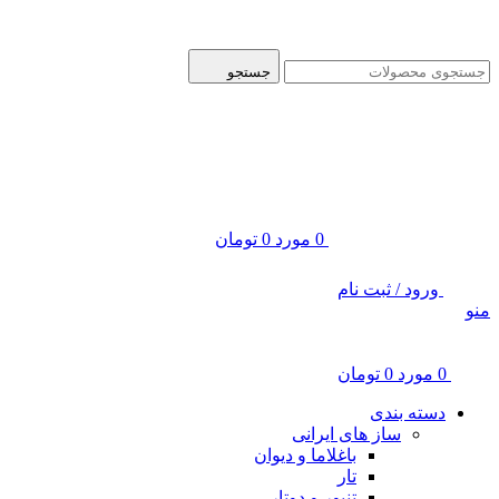
ADD ANYTHING HERE OR JUST REMOVE IT…
جستجو
0
مورد
0
تومان
ورود / ثبت نام
منو
0
مورد
0
تومان
دسته بندی
ساز های ایرانی
باغلاما و دیوان
تار
تنبور و دوتار