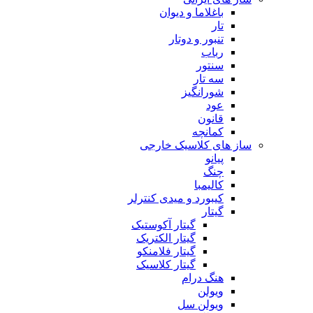
باغلاما و دیوان
تار
تنبور و دوتار
رباب
سنتور
سه تار
شورانگیز
عود
قانون
کمانچه
ساز های کلاسیک خارجی
پیانو
چنگ
کالیمبا
کیبورد و میدی کنترلر
گیتار
گیتار آکوستیک
گیتار الکتریک
گیتار فلامنکو
گیتار کلاسیک
هنگ درام
ویولن
ویولن سل