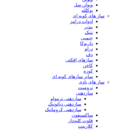
ویولن سل
یوکلله
ساز های کوبه ای
ادوات درامز
بندیر
تنبک
جیمبی
داربوکا
درام
دف
سازهای افکتی
کاخن
کوزه
سایر سازهای کوبه ای
ساز های بادی
ترومپت
سازدهنی
سازدهنی ترمولو
سازدهنی دیاتونیک
سازدهنی کروماتیک
ساکسیفون
فلوت کلیددار
کلارینت