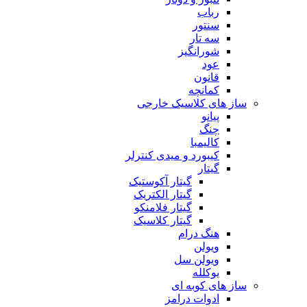
رباب
سنتور
سه تار
شورانگیز
عود
قانون
کمانچه
ساز های کلاسیک خارجی
پیانو
چنگ
کالیمبا
کیبورد و میدی کنترلر
گیتار
گیتار آکوستیک
گیتار الکتریک
گیتار فلامنکو
گیتار کلاسیک
هنگ درام
ویولن
ویولن سل
یوکلله
ساز های کوبه ای
ادوات درامز