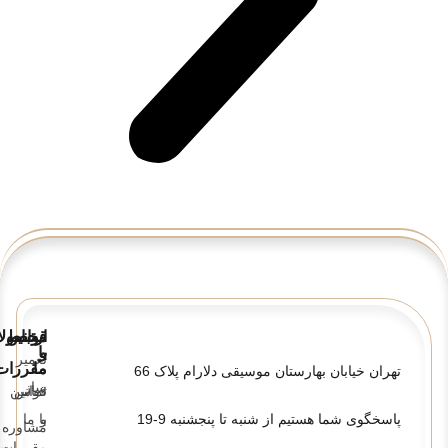
قوانین
ارتباط
محصولا
و
با
تعمیر
ما
مقررات
تهران خیابان بهارستان موسیقی دلارام پلاک 66
ساز
تماس
قوانین
پاسخگوی شما هستیم از شنبه تا پنجشنبه 9-19
و
با ما
مشاوره
مقررات